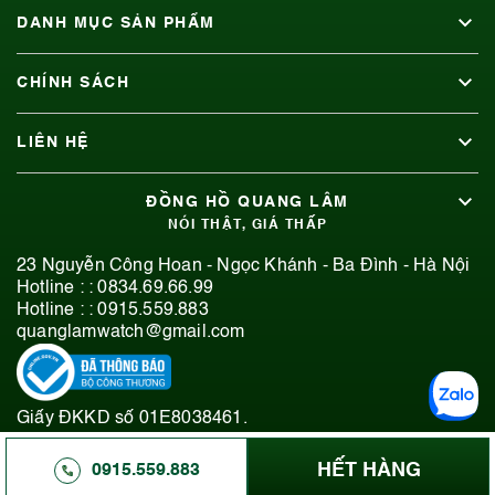
DANH MỤC SẢN PHẨM
CHÍNH SÁCH
LIÊN HỆ
ĐỒNG HỒ QUANG LÂM
NÓI THẬT, GIÁ THẤP
23 Nguyễn Công Hoan - Ngọc Khánh - Ba Đình - Hà Nội
Hotline : :
0834.69.66.99
Hotline : :
0915.559.883
quanglamwatch@gmail.com
Giấy ĐKKD số 01E8038461.
© 2019-2026 Bản quyền thuộc Đồng Hồ Quang Lâm.
HẾT HÀNG
0915.559.883