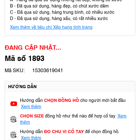
A - Hàng đã qua sử dụng nhưng rất đẹp, không có xước
B - Đã qua sử dụng, hàng đẹp, có chút xước dăm
C - Đã qua sử dụng, hàng trung bình, có nhiều xước
D - Đã qua sử dụng, hàng xấu, có rất nhiều xước
Xem thêm về tiêu chí Xếp hạng tình trạng
ĐANG CẬP NHẬT...
Mã số 1893
Mã SKU:
15303619041
HƯỚNG DẪN
Hướng dẫn
CHỌN ĐỒNG HỒ
cho người mới bắt đầu
Xem thêm
CHỌN SIZE
đồng hồ như thế nào để hợp cổ tay
Xem
thêm
Hướng dẫn
ĐO CHU VI CỔ TAY
để chọn đồng hồ.
Xem thêm