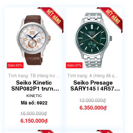
Giảm 62%
Giảm 47%
Tình trạng: TB (Hàng trưng
Tình trạng: A (Hàng đã qua
bày, thanh lý)
sử dụng nhưng rất đẹp,
Seiko Kinetic
Seiko Presage
không có xước)
SNP082P1 trưng
SARY145 | 4R57-
bày thanh lý - MS
00N0 | Size 42mm |
KINETIC
6922
Mã số 6511
12.000.000₫
Mã số: 6922
6.350.000₫
16.000.000₫
6.150.000₫