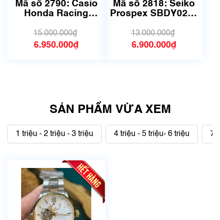
chưa qua sử dụng)
Mã số 2790: Casio
Mã số 2818: Seiko
Honda Racing
Prospex SBDY021 |
Limited EDIFICE
Size 44.5mm
EFS-560HR-1A |
15.000.000₫
13.000.000₫
Size 42mm
6.950.000₫
6.900.000₫
SẢN PHẨM VỪA XEM
1 triệu - 2 triệu - 3 triệu
4 triệu - 5 triệu- 6 triệu
7 t