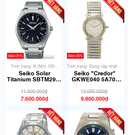
Giảm 31%
Giảm 25%
Tình trạng: N (Mới 100%
Tình trạng: Đang cập nhật ...
chưa qua sử dụng)
Seiko Solar
Seiko "Credor"
Titanium SBTM291 |
GKWE040 5A70-
Size 39.5mm | Mã
0210| Size 29mm|
số 6191
mã số 6172
11.000.000₫
13.000.000₫
7.600.000₫
9.800.000₫