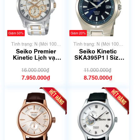
Giảm 50%
Giảm 20%
Tình trạng: N (Mới 100%
Tình trạng: N (Mới 100%
chưa qua sử dụng)
chưa qua sử dụng)
Seiko Premier
Seiko Kinetic
Kinetic Lịch vạn
SKA395P1 | Size
niên SNP022P1 |
39mm
size 41mm | Mã số
16.000.000₫
11.000.000₫
4016
7.950.000₫
8.750.000₫