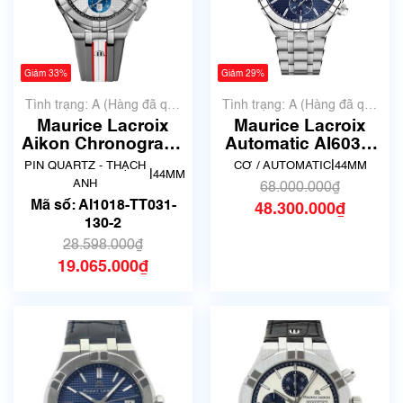
Giảm 33%
Giảm 29%
Tình trạng: A (Hàng đã qua
Tình trạng: A (Hàng đã qua
sử dụng nhưng rất đẹp,
sử dụng nhưng rất đẹp,
Maurice Lacroix
Maurice Lacroix
không có xước)
không có xước)
Aikon Chronograph
Automatic AI6038-
Phiên Bản Đặc Biệt
SS00F-430-C
|
PIN QUARTZ - THẠCH
CƠ / AUTOMATIC
44MM
|
44MM
Mahindra Racing
ANH
68.000.000₫
AI1018-TT031-130-2
Mã số: AI1018-TT031-
48.300.000₫
130-2
28.598.000₫
19.065.000₫