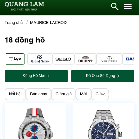
Trang chủ
MAURICE LACROIX
18
đồng hồ
Lọc
Đồng Hồ Mới
Đã Qua Sử Dụng
Nổi bật
Bán chạy
Giảm giá
Mới
Giá