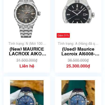
Giảm 31%
Tình trạng: N (Mới 100%
Tình trạng: A (Hàng đã qua
chưa qua sử dụng)
sử dụng nhưng rất đẹp,
(New) MAURICE
(Used) Maurice
không có xước)
LACROIX AIKON
Lacroix AI6008-
42MM AI6008-
SS002-330-1 | Size
31.500.000₫
36.500.000₫
SS002-331-1 | Size
42mm | Mã số 2897
Liên hệ
25.300.000₫
42mm | Mã số 2905