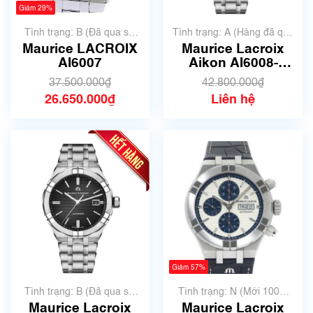
Giảm 29%
Tình trạng: B (Đã qua sử
Tình trạng: A (Hàng đã qua
dụng, hàng đẹp, có chút
sử dụng nhưng rất đẹp,
Maurice LACROIX
Maurice Lacroix
xước dăm)
không có xước)
AI6007
Aikon AI6008-
SS002-330-2 | Size
37.500.000₫
42.800.000₫
42mm | Mã số 4981
26.650.000₫
Liên hệ
Giảm 57%
Tình trạng: B (Đã qua sử
Tình trạng: N (Mới 100%
dụng, hàng đẹp, có chút
chưa qua sử dụng)
Maurice Lacroix
Maurice Lacroix