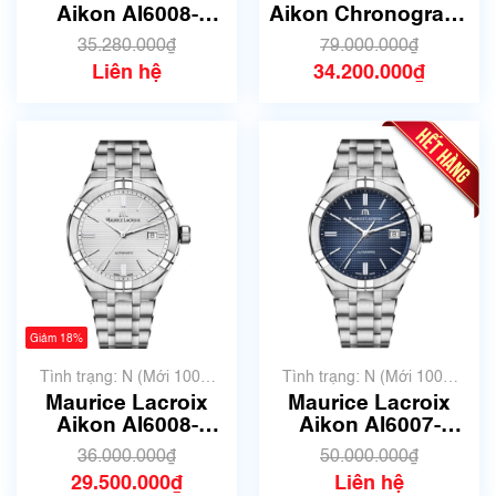
xước dăm)
Aikon AI6008-
Aikon Chronograph
SS002-330-1 | Size
43mm AI6038-
35.280.000₫
79.000.000₫
42mm | Mã số 4776
SS001-131-1 | Size
Liên hệ
34.200.000₫
44mm | Mã số 4116
Giảm 18%
Tình trạng: N (Mới 100%
Tình trạng: N (Mới 100%
chưa qua sử dụng)
chưa qua sử dụng)
Maurice Lacroix
Maurice Lacroix
Aikon AI6008-
Aikon AI6007-
SS002-130-1 | Size
SS002-430-1 | Size
36.000.000₫
50.000.000₫
42mm | Mã số 4063
39mm | Mã số 4076
29.500.000₫
Liên hệ