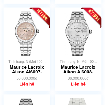
Tình trạng: N (Mới 100%
Tình trạng: N (Mới 100%
chưa qua sử dụng)
chưa qua sử dụng)
Maurice Lacroix
Maurice Lacroix
Aikon AI6007-
Aikon AI6008-
SS002-731-1 | Size
SS002-130-1 | Size
50.000.000₫
36.000.000₫
39mm | Mã số 3640
42mm | Mã số 3579
Liên hệ
Liên hệ