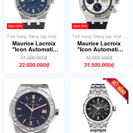
Giảm 28%
Giảm 30%
Tình trạng: Đang cập nhật ...
Tình trạng: Đang cập nhật ...
Maurice Lacroix
Maurice Lacroix
"Icon Automatic
"Icon Automatic
39mm" AI6007-
Chronograph"
31.500.000₫
45.000.000₫
SS001-430-1
AI6038-SS001-131-
22.600.000₫
31.500.000₫
1