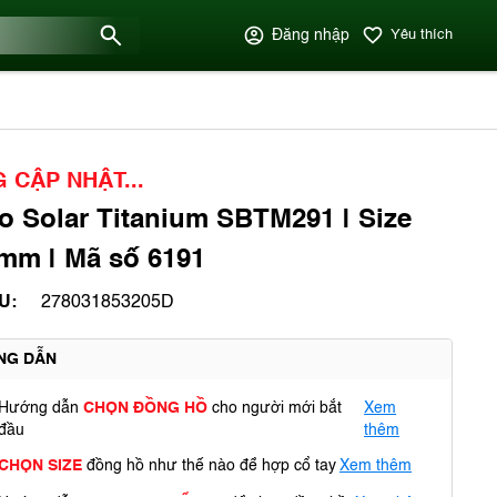
Đăng nhập
Yêu thích
 CẬP NHẬT...
o Solar Titanium SBTM291 | Size
mm | Mã số 6191
U:
278031853205D
NG DẪN
Hướng dẫn
CHỌN ĐỒNG HỒ
cho người mới bắt
Xem
đầu
thêm
CHỌN SIZE
đồng hồ như thế nào để hợp cổ tay
Xem thêm