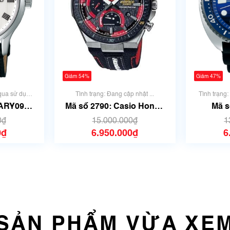
Giảm 54%
Giảm 47%
 qua sử dụng
Tình trạng: Đang cập nhật ...
Tình trạng
 có xước)
ARY095 |
Mã số 2790: Casio Honda
Mã s
 số 3433
Racing Limited EDIFICE
Prospex
0₫
15.000.000₫
1
EFS-560HR-1A | Size
0₫
6.950.000₫
6
42mm
SẢN PHẨM VỪA XE