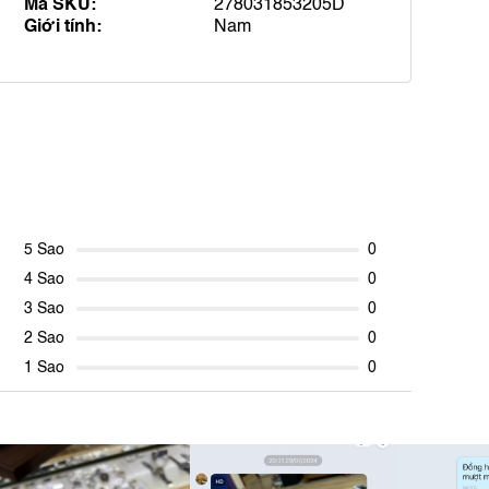
Mã SKU:
278031853205D
Giới tính:
Nam
5 Sao
0
4 Sao
0
3 Sao
0
2 Sao
0
1 Sao
0