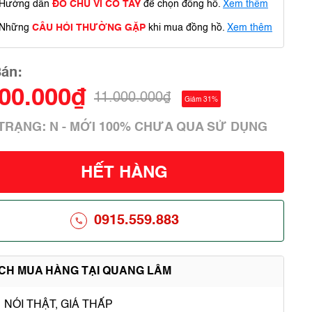
Hướng dẫn
ĐO CHU VI CỔ TAY
để chọn đồng hồ.
Xem thêm
Những
CÂU HỎI THƯỜNG GẶP
khi mua đồng hồ.
Xem thêm
Bán:
600.000₫
11.000.000₫
Giảm 31%
 TRẠNG: N - MỚI 100% CHƯA QUA SỬ DỤNG
HẾT HÀNG
0915.559.883
ÍCH MUA HÀNG TẠI QUANG LÂM
NÓI THẬT, GIÁ THẤP