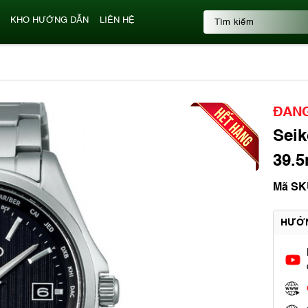
KHO HƯỚNG DẪN
LIÊN HỆ
ĐANG
Seik
39.5
Mã SK
HƯỚ