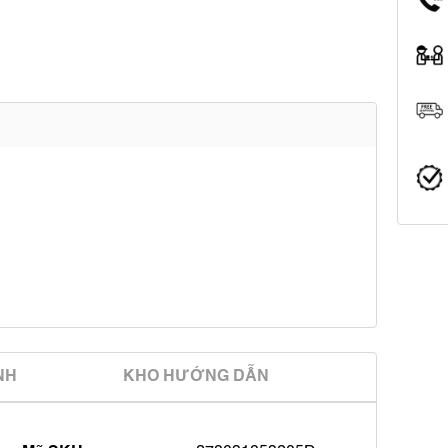
̀NH
KHO HƯỚNG DẪN