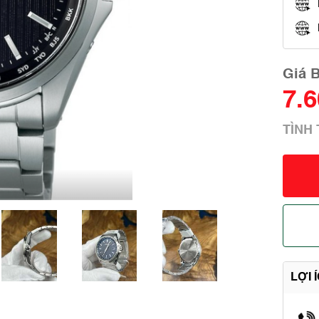
Giá 
7.
TÌNH
LỢI 