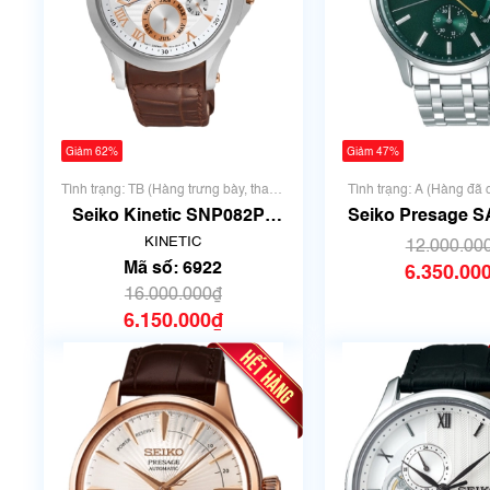
Giảm 62%
Giảm 47%
Tình trạng: TB (Hàng trưng bày, thanh
Tình trạng: A (Hàng đã
lý)
nhưng rất đẹp, không
Seiko Kinetic SNP082P1
Seiko Presage S
trưng bày thanh lý - MS
4R57-00N0 | Siz
KINETIC
12.000.00
6922
Mã số 65
Mã số: 6922
6.350.00
16.000.000₫
6.150.000₫