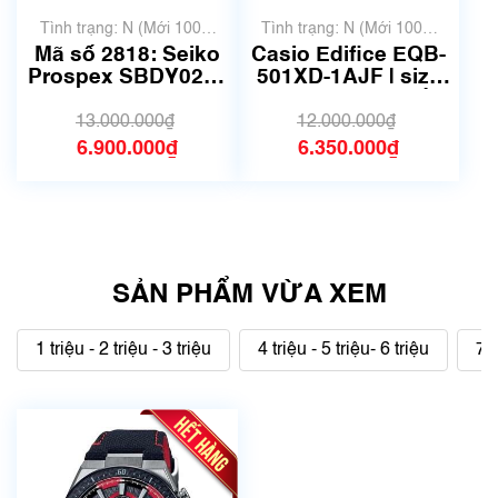
Tình trạng: N (Mới 100%
Tình trạng: N (Mới 100%
chưa qua sử dụng)
chưa qua sử dụng)
Mã số 2818: Seiko
Casio Edifice EQB-
Prospex SBDY021 |
501XD-1AJF | size
Size 44.5mm
44.5mm | Mã số
6190
13.000.000₫
12.000.000₫
6.900.000₫
6.350.000₫
SẢN PHẨM VỪA XEM
1 triệu - 2 triệu - 3 triệu
4 triệu - 5 triệu- 6 triệu
7 t