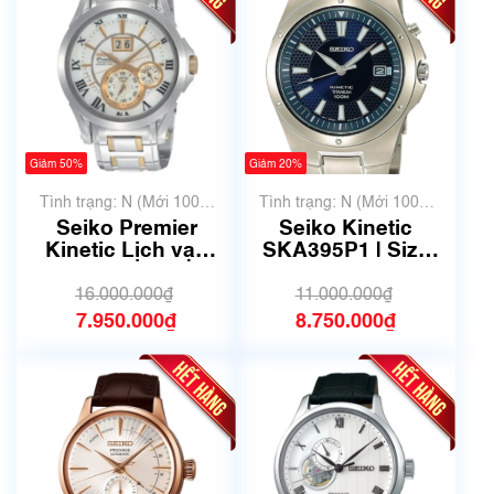
Giảm 50%
Giảm 20%
Tình trạng: N (Mới 100%
Tình trạng: N (Mới 100%
chưa qua sử dụng)
chưa qua sử dụng)
Seiko Premier
Seiko Kinetic
Kinetic Lịch vạn
SKA395P1 | Size
niên SNP022P1 |
39mm
size 41mm | Mã số
16.000.000₫
11.000.000₫
4016
7.950.000₫
8.750.000₫