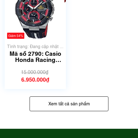
Giảm 54%
Tình trạng: Đang cập nhật ...
Mã số 2790: Casio
Honda Racing
Limited EDIFICE
EFS-560HR-1A |
15.000.000₫
Size 42mm
6.950.000₫
Xem tất cả sản phẩm