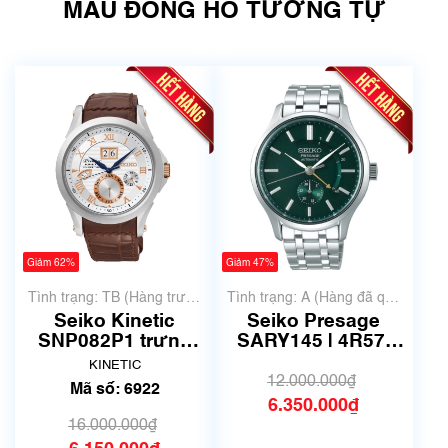
MẪU ĐỒNG HỒ TƯƠNG TỰ
Giảm 62%
Giảm 47%
Tình trạng: TB (Hàng trưng
Tình trạng: A (Hàng đã qua
bày, thanh lý)
sử dụng nhưng rất đẹp,
Seiko Kinetic
Seiko Presage
không có xước)
SNP082P1 trưng
SARY145 | 4R57-
bày thanh lý - MS
00N0 | Size 42mm |
KINETIC
6922
Mã số 6511
12.000.000₫
Mã số: 6922
6.350.000₫
16.000.000₫