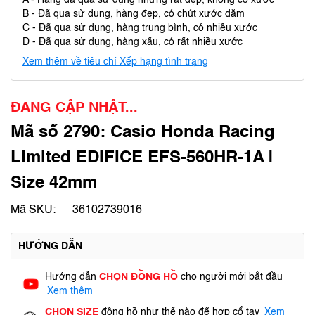
A - Hàng đã qua sử dụng nhưng rất đẹp, không có xước
B - Đã qua sử dụng, hàng đẹp, có chút xước dăm
C - Đã qua sử dụng, hàng trung bình, có nhiều xước
D - Đã qua sử dụng, hàng xấu, có rất nhiều xước
Xem thêm về tiêu chí Xếp hạng tình trạng
ĐANG CẬP NHẬT...
Mã số 2790: Casio Honda Racing
Limited EDIFICE EFS-560HR-1A |
Size 42mm
Mã SKU:
36102739016
HƯỚNG DẪN
Hướng dẫn
CHỌN ĐỒNG HỒ
cho người mới bắt đầu
Xem thêm
CHỌN SIZE
đồng hồ như thế nào để hợp cổ tay
Xem