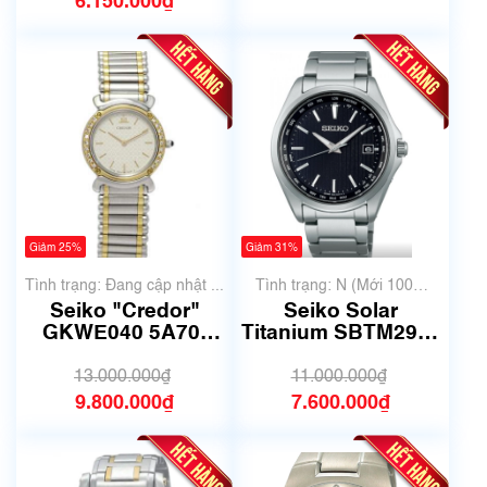
6.150.000₫
Giảm 25%
Giảm 31%
Tình trạng: Đang cập nhật ...
Tình trạng: N (Mới 100%
chưa qua sử dụng)
Seiko "Credor"
Seiko Solar
GKWE040 5A70-
Titanium SBTM291 |
0210| Size 29mm|
Size 39.5mm | Mã
mã số 6172
số 6191
13.000.000₫
11.000.000₫
9.800.000₫
7.600.000₫