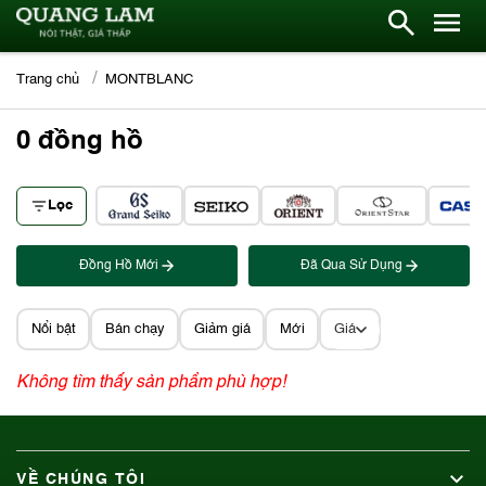
Trang chủ
MONTBLANC
0
đồng hồ
Lọc
Đồng Hồ Mới
Đã Qua Sử Dụng
Nổi bật
Bán chạy
Giảm giá
Mới
Giá
Không tìm thấy sản phẩm phù hợp!
VỀ CHÚNG TÔI