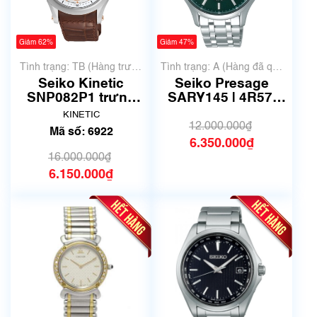
Giảm 62%
Giảm 47%
Tình trạng: TB (Hàng trưng
Tình trạng: A (Hàng đã qua
bày, thanh lý)
sử dụng nhưng rất đẹp,
Seiko Kinetic
Seiko Presage
không có xước)
SNP082P1 trưng
SARY145 | 4R57-
bày thanh lý - MS
00N0 | Size 42mm |
KINETIC
6922
Mã số 6511
12.000.000₫
Mã số: 6922
6.350.000₫
16.000.000₫
6.150.000₫