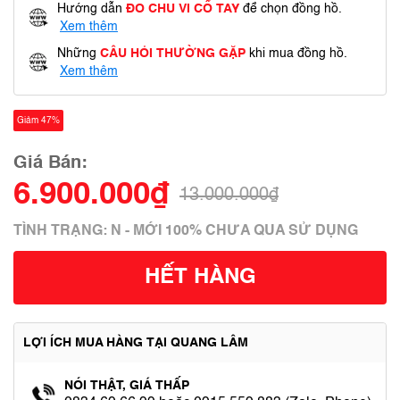
Hướng dẫn
ĐO CHU VI CỔ TAY
để chọn đồng hồ.
Xem thêm
Những
CÂU HỎI THƯỜNG GẶP
khi mua đồng hồ.
Xem thêm
Giảm 47%
Giá Bán:
6.900.000₫
13.000.000₫
TÌNH TRẠNG: N - MỚI 100% CHƯA QUA SỬ DỤNG
HẾT HÀNG
LỢI ÍCH MUA HÀNG TẠI QUANG LÂM
NÓI THẬT, GIÁ THẤP