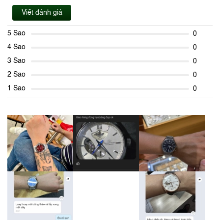
Viết đánh giá
5 Sao
0
4 Sao
0
3 Sao
0
2 Sao
0
1 Sao
0