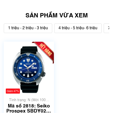
SẢN PHẨM VỪA XEM
1 triệu - 2 triệu - 3 triệu
4 triệu - 5 triệu- 6 triệu
7 t
Giảm 47%
Tình trạng: N (Mới 100%
chưa qua sử dụng)
Mã số 2818: Seiko
Prospex SBDY021 |