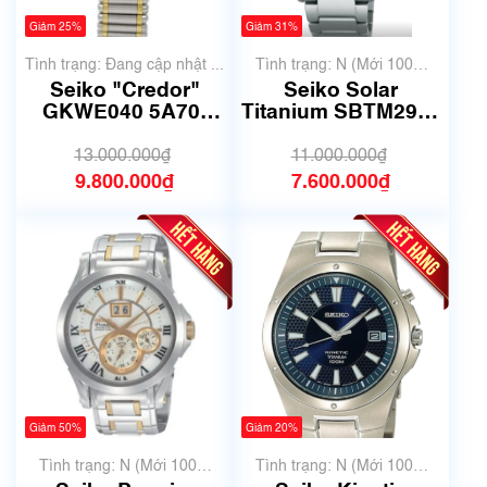
Giảm 25%
Giảm 31%
Tình trạng: Đang cập nhật ...
Tình trạng: N (Mới 100%
chưa qua sử dụng)
Seiko "Credor"
Seiko Solar
GKWE040 5A70-
Titanium SBTM291 |
0210| Size 29mm|
Size 39.5mm | Mã
mã số 6172
số 6191
13.000.000₫
11.000.000₫
9.800.000₫
7.600.000₫
Giảm 50%
Giảm 20%
Tình trạng: N (Mới 100%
Tình trạng: N (Mới 100%