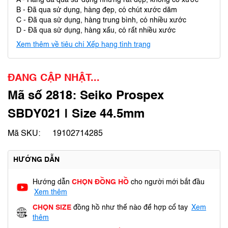
A - Hàng đã qua sử dụng nhưng rất đẹp, không có xước
B - Đã qua sử dụng, hàng đẹp, có chút xước dăm
C - Đã qua sử dụng, hàng trung bình, có nhiều xước
D - Đã qua sử dụng, hàng xấu, có rất nhiều xước
Xem thêm về tiêu chí Xếp hạng tình trạng
ĐANG CẬP NHẬT...
Mã số 2818: Seiko Prospex
SBDY021 | Size 44.5mm
Mã SKU:
19102714285
HƯỚNG DẪN
Hướng dẫn
CHỌN ĐỒNG HỒ
cho người mới bắt đầu
Xem thêm
CHỌN SIZE
đồng hồ như thế nào để hợp cổ tay
Xem
thêm