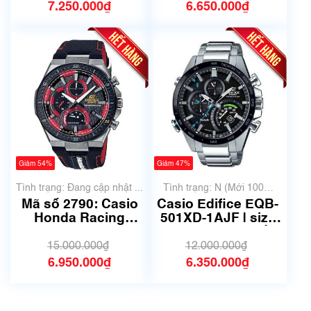
7.250.000₫
6.650.000₫
Giảm 54%
Giảm 47%
Tình trạng: Đang cập nhật ...
Tình trạng: N (Mới 100%
chưa qua sử dụng)
Mã số 2790: Casio
Casio Edifice EQB-
Honda Racing
501XD-1AJF | size
Limited EDIFICE
44.5mm | Mã số
EFS-560HR-1A |
6190
15.000.000₫
12.000.000₫
Size 42mm
6.950.000₫
6.350.000₫