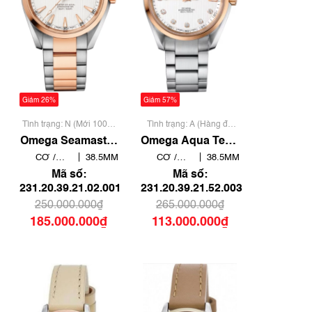
Giảm 26%
Giảm 57%
Tình trạng: N (Mới 100%
Tình trạng: A (Hàng đã
chưa qua sử dụng)
qua sử dụng nhưng rất
Omega Seamaster
Omega Aqua Terra
đẹp, không có xước)
Aqua Terra
150m Co‑Axial
CƠ /
38.5MM
CƠ /
38.5MM
231.20.39.21.02.001
231.20.39.21.52.003
AUTOMATIC
AUTOMATIC
Mã số:
Mã số:
| New full box
| Mã số 9801
231.20.39.21.02.001
231.20.39.21.52.003
250.000.000₫
265.000.000₫
185.000.000₫
113.000.000₫