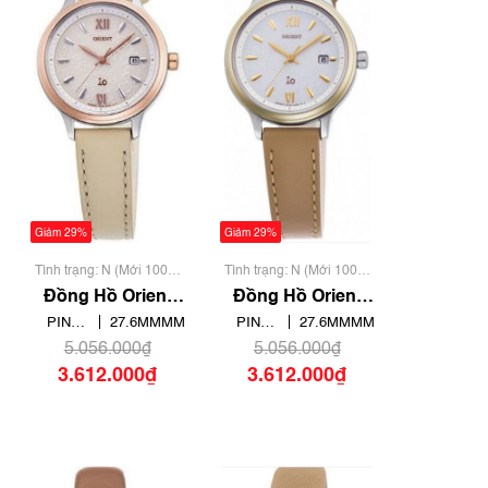
Giảm 29%
Giảm 29%
Tình trạng: N (Mới 100%
Tình trạng: N (Mới 100%
chưa qua sử dụng)
chưa qua sử dụng)
Đồng Hồ Orient
Đồng Hồ Orient
Nữ iO Natural &
Nữ iO Natural &
PIN
27.6MMMM
PIN
27.6MMMM
Plain RN-
Plain RN-
SOLAR /
SOLAR /
5.056.000₫
5.056.000₫
WG0421S
WG0420S
ECO
ECO
3.612.000₫
3.612.000₫
DRIVE
DRIVE