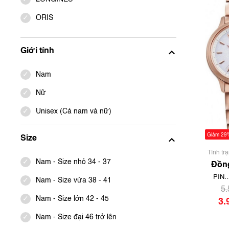
ORIS
ANGEL CLOVER
Giới tính
HÃNG KHÁC
ZENITH
Nam
ZEPPELIN
Nữ
FURBO DESIGN
Unisex (Cả nam và nữ)
CANDINO
Giảm 29
Size
Tình tr
Nam - Size nhỏ 34 - 37
chưa
Đồng
Nữ i
PIN
Nam - Size vừa 38 - 41
P
SOLAR 
5
W
ECO
Nam - Size lớn 42 - 45
3.
DRIVE
Nam - Size đại 46 trở lên