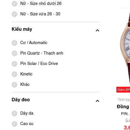
Nữ - Size nhỏ dưới 26
Nữ - Size vừa 26 - 30
Kiểu máy
Cơ / Automatic
Pin Quartz - Thạch anh
Pin Solar / Eco Drive
Kinetic
Khác
Giảm 29
Dây đeo
Tình tr
chưa
Đồng 
Natu
Dây da
PIN
RN
SOLAR 
5
Cao su
ECO
3.