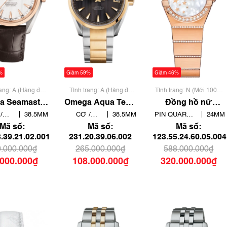
%
Giảm 59%
Giảm 46%
rạng: A (Hàng đã
Tình trạng: A (Hàng đã
Tình trạng: N (Mới 100%
 dụng nhưng rất
qua sử dụng nhưng rất
chưa qua sử dụng)
a Seamaster
Omega Aqua Terra
Đồng hồ nữ
không có xước)
đẹp, không có xước)
ua Terra
150m Co‑Axial
Omega
/
38.5MM
CƠ /
38.5MM
PIN QUARTZ
24MM
.39.21.02.001
231.20.39.06.002 |
Constellation
ATIC
AUTOMATIC
- THẠCH ANH
Mã số:
Mã số:
Mã số:
Siêu lướt
Siêu lướt
123.55.24.60.05.004
.39.21.02.001
231.20.39.06.002
123.55.24.60.05.004
| New Fullbox
.000.000₫
265.000.000₫
588.000.000₫
.000.000₫
108.000.000₫
320.000.000₫