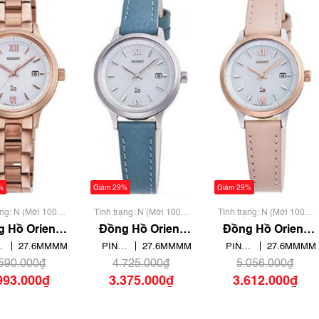
%
Giảm 29%
Giảm 29%
ạng: N (Mới 100%
Tình trạng: N (Mới 100%
Tình trạng: N (Mới 100%
 qua sử dụng)
chưa qua sử dụng)
chưa qua sử dụng)
 Hồ Orient
Đồng Hồ Orient
Đồng Hồ Orient
O Natural &
Nữ RN-WG0417S
Nữ RN-WG0416S
27.6MMMM
PIN
27.6MMMM
PIN
27.6MMMM
lain RN-
/
SOLAR /
SOLAR /
.590.000₫
4.725.000₫
5.056.000₫
G0419S
ECO
ECO
993.000₫
3.375.000₫
3.612.000₫
DRIVE
DRIVE