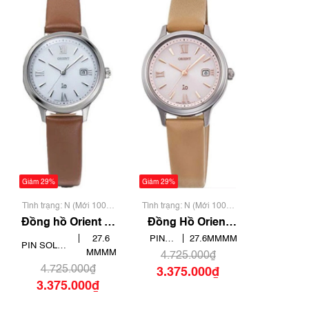
Giảm 29%
Giảm 29%
Tình trạng: N (Mới 100%
Tình trạng: N (Mới 100%
chưa qua sử dụng)
chưa qua sử dụng)
Đồng hồ Orient iO
Đồng Hồ Orient
Natural & Plain
Nữ RN-WG0412P
27.6
PIN
27.6MMMM
PIN SOLAR
RN-WG0413S
MMMM
SOLAR /
4.725.000₫
/ ECO
ECO
4.725.000₫
3.375.000₫
DRIVE
DRIVE
3.375.000₫