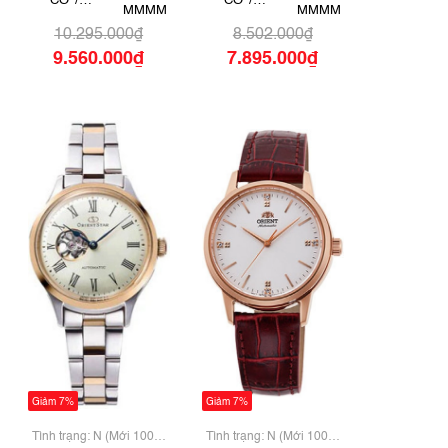
CƠ /
CƠ /
Blue RK-ND0020L
ND0011N
MMMM
MMMM
AUTOMATIC
AUTOMATIC
10.295.000₫
8.502.000₫
9.560.000₫
7.895.000₫
Giảm 7%
Giảm 7%
Tình trạng: N (Mới 100%
Tình trạng: N (Mới 100%