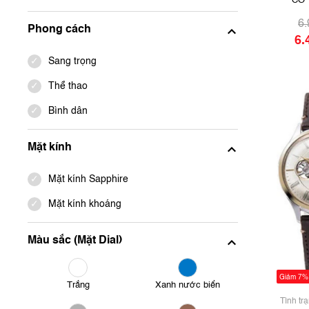
CƠ 
Sta
AUTOM
6
Phong cách
6.
Sang trọng
Thể thao
Bình dân
Mặt kính
Mặt kính Sapphire
Mặt kính khoáng
Màu sắc (Mặt Dial)
Giảm 7%
Trắng
Xanh nước biển
Tình tr