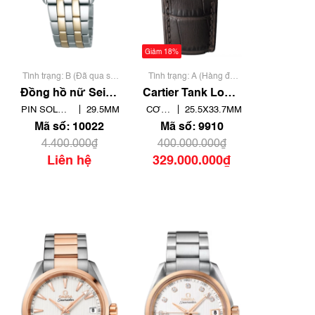
Giảm 18%
Tình trạng: B (Đã qua sử
Tình trạng: A (Hàng đã
dụng, hàng đẹp, có chút
qua sử dụng nhưng rất
Đồng hồ nữ Seiko
Cartier Tank Louis
xước dăm)
đẹp, không có xước)
Solar STPX033 |
WGTA0011 - Siêu
PIN SOLAR
29.5MM
CƠ /
25.5X33.7MM
V138-0AD0 | Mã số
lướt | Mã số 9910
/ ECO
AUTOMATIC
Mã số: 10022
Mã số: 9910
10022
DRIVE
4.400.000₫
400.000.000₫
Liên hệ
329.000.000₫