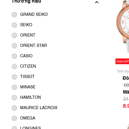
Thương hiệu
GRAND SEIKO
SEIKO
ORIENT
ORIENT STAR
CASIO
Giảm 64
CITIZEN
Tình tr
TISSOT
chưa
Đồ
CƠ
MINASE
T050.
AUTO
Mã
- Màu
HAMILTON
24
ngày 
8.
MAURICE LACROIX
OMEGA
LONGINES