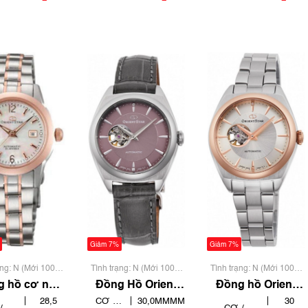
ANH
ANH
Giảm 7%
Giảm 7%
ạng: N (Mới 100%
Tình trạng: N (Mới 100%
Tình trạng: N (Mới 100%
 qua sử dụng)
chưa qua sử dụng)
chưa qua sử dụng)
g hồ cơ nữ
Đồng Hồ Orient
Đồng hồ Orient
ient Star
RK-ND0103N
RK-ND0101S
28,5
CƠ /
30,0MMMM
30