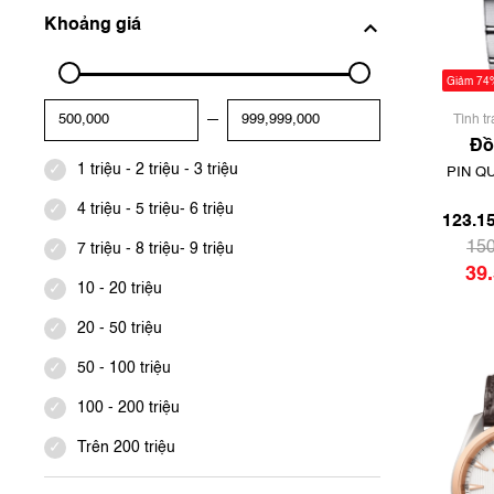
Khoảng giá
Giảm 74
Tình t
qua sử
Đồ
đẹp, 
1 triệu - 2 triệu - 3 triệu
PIN Q
Con
- THẠC
4 triệu - 5 triệu- 6 triệu
123.15
123.15
S
150
7 triệu - 8 triệu- 9 triệu
39
10 - 20 triệu
20 - 50 triệu
50 - 100 triệu
100 - 200 triệu
Trên 200 triệu