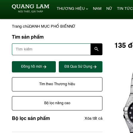
THƯƠNG HIỆU
NAM
NỮ
TIN TỨC
Trang chủ
DANH MỤC PHỔ BIẾN
NỮ
Tìm sản phẩm
135 
Đồng hồ mới
Đã Qua Sử Dụng
Tìm theo Thương hiệu
Bộ lọc nâng cao
Bộ lọc sản phẩm
Xóa tất cả