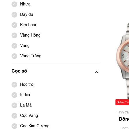
DRIVE
Nhựa
Dây dù
Kim Loại
Vàng Hồng
Vàng
Vàng Trắng
Cọc số
Học trò
Index
Giảm 7%
La Mã
Tình tr
Cọc Vàng
chưa
Đồn
Or
Cọc Kim Cương