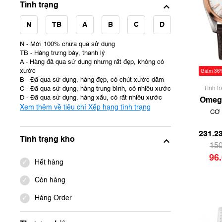
Tình trạng
N
TB
A
B
C
D
N - Mới 100% chưa qua sử dụng
TB - Hàng trưng bày, thanh lý
A - Hàng đã qua sử dụng nhưng rất đẹp, không có
xước
Giảm 36
B - Đã qua sử dụng, hàng đẹp, có chút xước dăm
C - Đã qua sử dụng, hàng trung bình, có nhiều xước
Tình t
D - Đã qua sử dụng, hàng xấu, có rất nhiều xước
qua sử
Omeg
Xem thêm về tiêu chí Xếp hạng tình trạng
đẹp, 
Aq
CƠ 
231.23
AUTOM
| 
231.23
Tình trạng kho
150
96
Hết hàng
Còn hàng
Hàng Order