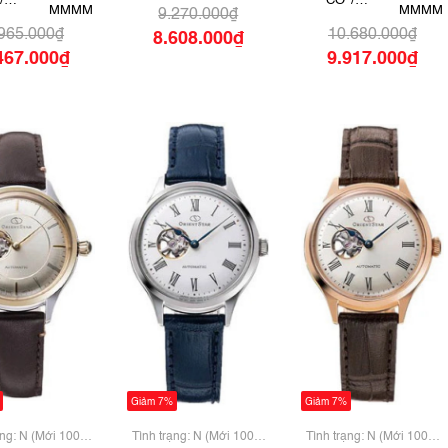
/
CƠ /
ndard WZ-
MMMM
AUTOMATIC
MMMM
9.270.000₫
ATIC
AUTOMATIC
0401NR
.965.000₫
10.680.000₫
8.608.000₫
467.000₫
9.917.000₫
Giảm 7%
Giảm 7%
ạng: N (Mới 100%
Tình trạng: N (Mới 100%
Tình trạng: N (Mới 100%