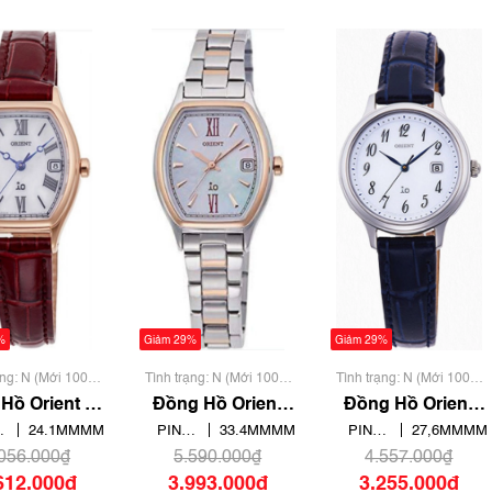
%
Giảm 29%
Giảm 29%
ạng: N (Mới 100%
Tình trạng: N (Mới 100%
Tình trạng: N (Mới 100%
 qua sử dụng)
chưa qua sử dụng)
chưa qua sử dụng)
Hồ Orient iO
Đồng Hồ Orient
Đồng Hồ Orient
ral & Plain
Nữ iO Natural &
RN-WG0009S
24.1MMMM
PIN
33.4MMMM
PIN
27,6MMMM
-WG0014S
Plain RN-
/
QUARTZ
QUARTZ
.056.000₫
5.590.000₫
4.557.000₫
WG0010A
- THẠCH
- THẠCH
612.000₫
3.993.000₫
3.255.000₫