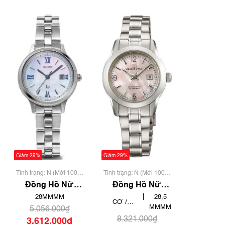
Giảm 29%
Giảm 29%
Tình trạng: N (Mới 100%
Tình trạng: N (Mới 100%
chưa qua sử dụng)
chưa qua sử dụng)
Đồng Hồ Nữ
Đồng Hồ Nữ
Orient RN-
Orient Star Watch
28MMMM
28,5
CƠ /
WG0007A
WZ-0411NR
MMMM
5.056.000₫
AUTOMATIC
8.321.000₫
3.612.000₫