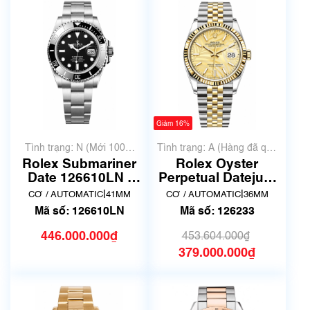
Giảm 16%
Tình trạng: N (Mới 100%
Tình trạng: A (Hàng đã qua
chưa qua sử dụng)
sử dụng nhưng rất đẹp,
Rolex Submariner
Rolex Oyster
không có xước)
Date 126610LN |
Perpetual Datejust
New Fullbox
36, ref. 126233, mặt
|
|
CƠ / AUTOMATIC
41MM
CƠ / AUTOMATIC
36MM
số vàng họa tiết lá
Mã số: 126610LN
Mã số: 126233
cọ
446.000.000₫
453.604.000₫
379.000.000₫