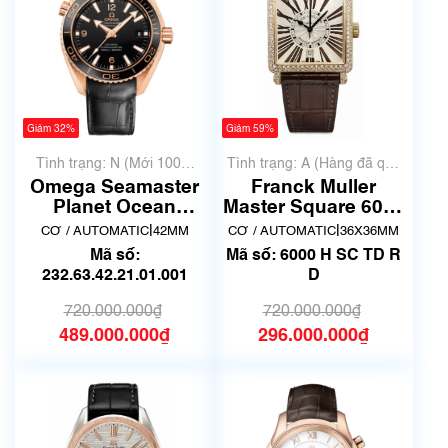
Giảm 32%
Giảm 59%
Tình trạng: N (Mới 100%
Tình trạng: A (Hàng đã qua
chưa qua sử dụng)
sử dụng nhưng rất đẹp,
Omega Seamaster
Franck Muller
không có xước)
Planet Ocean
Master Square 6000
232.63.42.21.01.001
H SC TD R D đã qua
|
|
CƠ / AUTOMATIC
42MM
CƠ / AUTOMATIC
36X36MM
| New fullbox
sử dụng
Mã số:
Mã số: 6000 H SC TD R
232.63.42.21.01.001
D
720.000.000₫
720.000.000₫
489.000.000₫
296.000.000₫