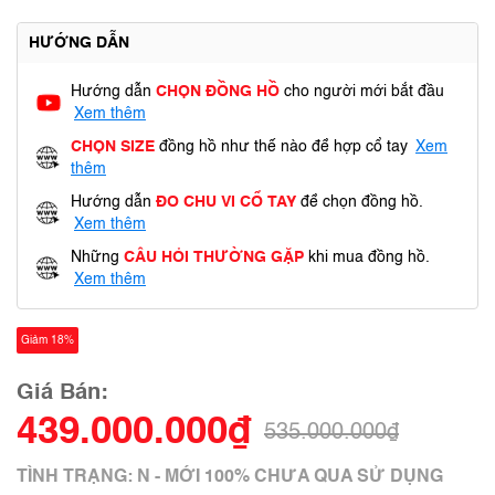
HƯỚNG DẪN
Hướng dẫn
CHỌN ĐỒNG HỒ
cho người mới bắt đầu
Xem thêm
CHỌN SIZE
đồng hồ như thế nào để hợp cổ tay
Xem
thêm
Hướng dẫn
ĐO CHU VI CỔ TAY
để chọn đồng hồ.
Xem thêm
Những
CÂU HỎI THƯỜNG GẶP
khi mua đồng hồ.
Xem thêm
Giảm 18%
Giá Bán:
439.000.000₫
535.000.000₫
TÌNH TRẠNG: N - MỚI 100% CHƯA QUA SỬ DỤNG