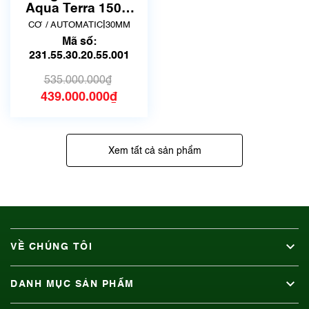
Aqua Terra 150M
30mm
|
CƠ / AUTOMATIC
30MM
231.55.30.20.55.001
Mã số:
| New Fullbox
231.55.30.20.55.001
535.000.000₫
439.000.000₫
Xem tất cả sản phẩm
VỀ CHÚNG TÔI
DANH MỤC SẢN PHẨM