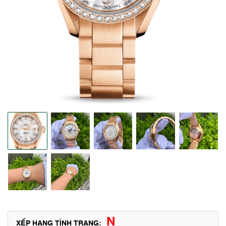
N
XẾP HẠNG TÌNH TRẠNG: