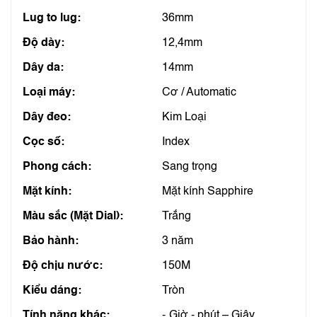
Lug to lug:
36mm
Độ dày:
12,4mm
Dây da:
14mm
Loại máy:
Cơ / Automatic
Dây đeo:
Kim Loại
Cọc số:
Index
Phong cách:
Sang trọng
Mặt kính:
Mặt kính Sapphire
Màu sắc (Mặt Dial):
Trắng
Bảo hành:
3 năm
Độ chịu nước:
150M
Kiểu dáng:
Tròn
Tính năng khác:
Giờ - phút – Giây