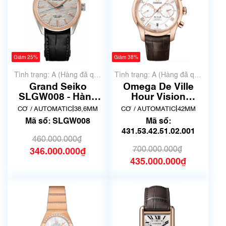
Giảm 25%
Giảm 38%
Tình trạng: A (Hàng đã qua
Tình trạng: A (Hàng đã qua
sử dụng nhưng rất đẹp,
sử dụng nhưng rất đẹp,
Grand Seiko
Omega De Ville
không có xước)
không có xước)
SLGW008 - Hàng
Hour Vision
qua sử dụng lướt
431.53.42.51.02.001
|
|
CƠ / AUTOMATIC
38,6MM
CƠ / AUTOMATIC
42MM
Mã số: SLGW008
Mã số:
431.53.42.51.02.001
460.000.000₫
700.000.000₫
346.000.000₫
435.000.000₫