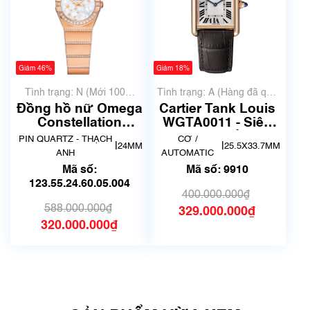
Giảm 46%
Giảm 18%
Tình trạng: N (Mới 100%
Tình trạng: A (Hàng đã qua
chưa qua sử dụng)
sử dụng nhưng rất đẹp,
Đồng hồ nữ Omega
Cartier Tank Louis
không có xước)
Constellation
WGTA0011 - Siêu
123.55.24.60.05.004
lướt | Mã số 9910
PIN QUARTZ - THẠCH
CƠ /
|
|
24MM
25.5X33.7MM
| New Fullbox
ANH
AUTOMATIC
Mã số:
Mã số: 9910
123.55.24.60.05.004
400.000.000₫
588.000.000₫
329.000.000₫
320.000.000₫