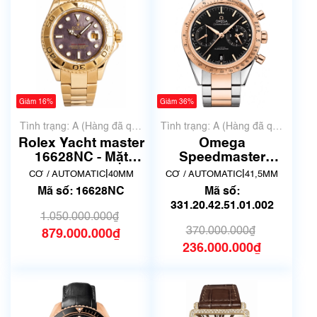
Giảm 16%
Giảm 36%
Tình trạng: A (Hàng đã qua
Tình trạng: A (Hàng đã qua
sử dụng nhưng rất đẹp,
sử dụng nhưng rất đẹp,
Rolex Yacht master
Omega
không có xước)
không có xước)
16628NC - Mặt
Speedmaster
khảm trai đen |
331.20.42.51.01.002
|
|
CƠ / AUTOMATIC
40MM
CƠ / AUTOMATIC
41,5MM
Hàng qua sử dụng
| Siêu lướt
Mã số: 16628NC
Mã số:
331.20.42.51.01.002
1.050.000.000₫
370.000.000₫
879.000.000₫
236.000.000₫