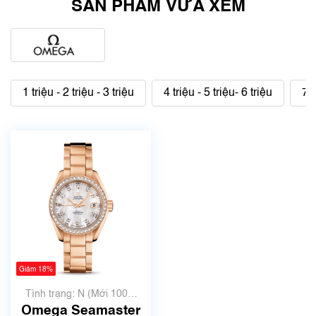
SẢN PHẨM VỪA XEM
1 triệu - 2 triệu - 3 triệu
4 triệu - 5 triệu- 6 triệu
7 t
Giảm 18%
Tình trạng: N (Mới 100%
chưa qua sử dụng)
Omega Seamaster