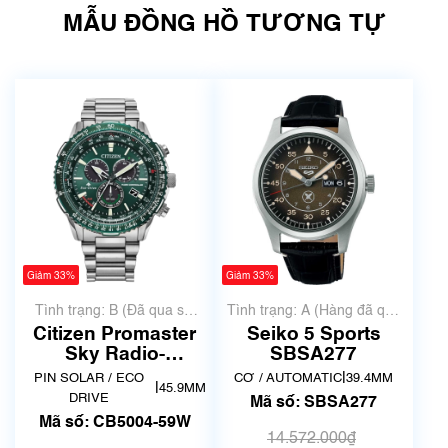
MẪU ĐỒNG HỒ TƯƠNG TỰ
Giảm 33%
Giảm 33%
Tình trạng: B (Đã qua sử
Tình trạng: A (Hàng đã qua
dụng, hàng đẹp, có chút
sử dụng nhưng rất đẹp,
Citizen Promaster
Seiko 5 Sports
xước dăm)
không có xước)
Sky Radio-
SBSA277
Controlled CB5004-
|
PIN SOLAR / ECO
CƠ / AUTOMATIC
39.4MM
|
45.9MM
59W
DRIVE
Mã số: SBSA277
Mã số: CB5004-59W
14.572.000₫