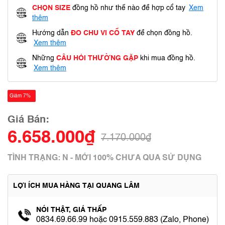
CHỌN SIZE
đồng hồ như thế nào để hợp cổ tay
Xem
thêm
Hướng dẫn
ĐO CHU VI CỔ TAY
để chọn đồng hồ.
Xem thêm
Những
CÂU HỎI THƯỜNG GẶP
khi mua đồng hồ.
Xem thêm
Giảm 7%
Giá Bán:
6.658.000₫
7.170.000₫
TÌNH TRẠNG: N - MỚI 100% CHƯA QUA SỬ DỤNG
LỢI ÍCH MUA HÀNG TẠI QUANG LÂM
NÓI THẬT, GIÁ THẤP
0834.69.66.99 hoặc 0915.559.883 (Zalo, Phone)