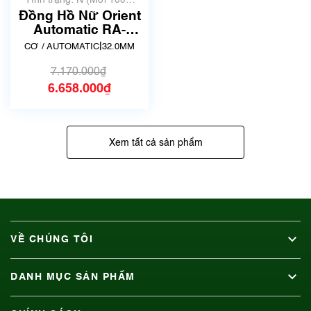
Tình trạng: N (Mới 100%
chưa qua sử dụng)
Đồng Hồ Nữ Orient
Automatic RA-
NB0105S
|
CƠ / AUTOMATIC
32.0MM
7.170.000₫
6.658.000₫
Xem tất cả sản phẩm
VỀ CHÚNG TÔI
DANH MỤC SẢN PHẨM