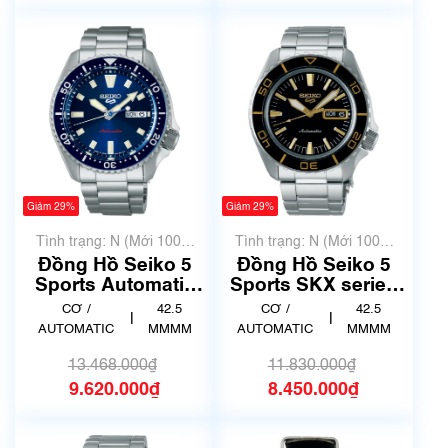
Giảm 29%
Giảm 29%
Tình trạng: N (Mới 100%
Tình trạng: N (Mới 100%
chưa qua sử dụng)
chưa qua sử dụng)
Đồng Hồ Seiko 5
Đồng Hồ Seiko 5
Sports Automatic
Sports SKX series
SB-SA303
SB-SA261
CƠ /
42.5
CƠ /
42.5
|
|
AUTOMATIC
MMMM
AUTOMATIC
MMMM
13.468.000₫
11.830.000₫
9.620.000₫
8.450.000₫