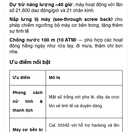
Dự trữ năng lượng ~40 giờ
; máy hoạt động với tần
số 21,600 dao động/giờ và 21 chân kính.
Nắp lưng lộ máy (see-through screw back)
cho
phép chiêm ngưỡng bộ máy cơ bên trong, tăng thêm
sự tinh tế.
Chống nước 100 m (10 ATM)
— phù hợp các hoạt
động hằng ngày như rửa tay, đi mưa, thậm chí bơi
nhẹ.
Ưu điểm nổi bật
Ưu điểm
Mô tả
Phong cách
Mặt số trắng với pha lê, dây da croc
nữ tính &
tôn vẻ tinh tế và duyên dáng.
thanh lịch
Cal. 55542 với hỗ trợ hacking và lên
Máy cơ bền bỉ