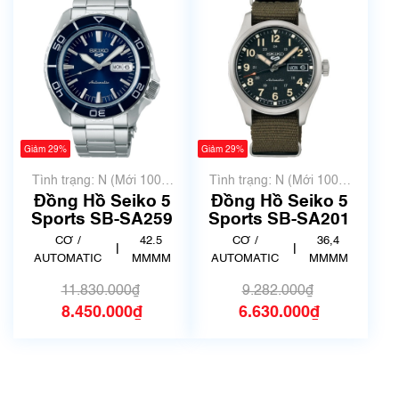
Giảm 29%
Giảm 29%
Tình trạng: N (Mới 100%
Tình trạng: N (Mới 100%
chưa qua sử dụng)
chưa qua sử dụng)
Đồng Hồ Seiko 5
Đồng Hồ Seiko 5
Sports SB-SA259
Sports SB-SA201
CƠ /
42.5
CƠ /
36,4
|
|
AUTOMATIC
MMMM
AUTOMATIC
MMMM
11.830.000₫
9.282.000₫
8.450.000₫
6.630.000₫