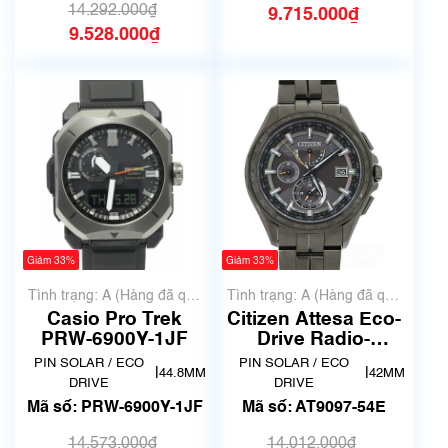
14.292.000₫
9.715.000₫
9.528.000₫
Giảm 33%
Giảm 33%
Tình trạng: A (Hàng đã qua
Tình trạng: A (Hàng đã qua
sử dụng nhưng rất đẹp,
sử dụng nhưng rất đẹp,
Casio Pro Trek
Citizen Attesa Eco-
không có xước)
không có xước)
PRW-6900Y-1JF
Drive Radio-
Controlled Titanium
PIN SOLAR / ECO
PIN SOLAR / ECO
|
|
44.8MM
42MM
AT9097-54E
DRIVE
DRIVE
Mã số: PRW-6900Y-1JF
Mã số: AT9097-54E
14.573.000₫
14.012.000₫