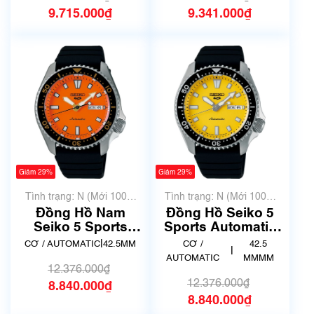
9.715.000₫
9.341.000₫
Giảm 29%
Giảm 29%
Tình trạng: N (Mới 100%
Tình trạng: N (Mới 100%
chưa qua sử dụng)
chưa qua sử dụng)
Đồng Hồ Nam
Đồng Hồ Seiko 5
Seiko 5 Sports
Sports Automatic
Automatic SB-
SB-SA307
|
CƠ / AUTOMATIC
42.5MM
CƠ /
42.5
|
SA309
AUTOMATIC
MMMM
12.376.000₫
12.376.000₫
8.840.000₫
8.840.000₫