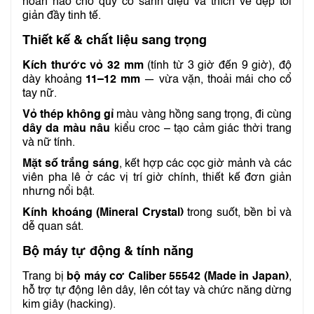
hoàn hảo cho quý cô sành điệu và thích vẻ đẹp tối
giản đầy tinh tế.
Thiết kế & chất liệu sang trọng
Kích thước vỏ 32 mm
(tính từ 3 giờ đến 9 giờ), độ
dày khoảng
11–12 mm
— vừa vặn, thoải mái cho cổ
tay nữ.
Vỏ thép không gỉ
màu vàng hồng sang trọng, đi cùng
dây da màu nâu
kiểu croc – tạo cảm giác thời trang
và nữ tính.
Mặt số trắng sáng
, kết hợp các cọc giờ mảnh và các
viên pha lê ở các vị trí giờ chính, thiết kế đơn giản
nhưng nổi bật.
Kính khoáng (Mineral Crystal)
trong suốt, bền bỉ và
dễ quan sát.
Bộ máy tự động & tính năng
Trang bị
bộ máy cơ Caliber 55542 (Made in Japan)
,
hỗ trợ tự động lên dây, lên cót tay và chức năng dừng
kim giây (hacking).