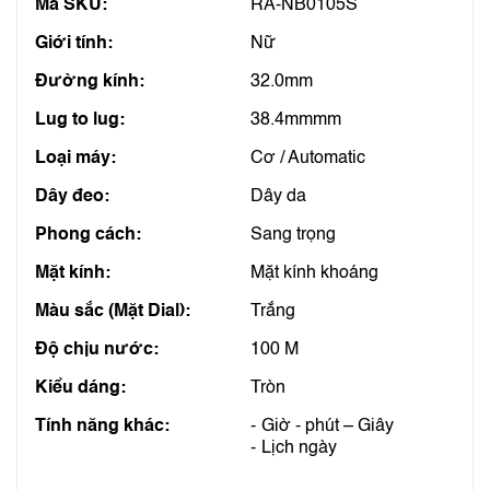
Mã SKU:
RA-NB0105S
Giới tính:
Nữ
Đường kính:
32.0mm
Lug to lug:
38.4mmmm
Loại máy:
Cơ / Automatic
Dây đeo:
Dây da
Phong cách:
Sang trọng
Mặt kính:
Mặt kính khoáng
Màu sắc (Mặt Dial):
Trắng
Độ chịu nước:
100 M
Kiểu dáng:
Tròn
Tính năng khác:
Giờ - phút – Giây
Lịch ngày