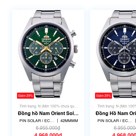
Giảm 29%
Giảm 29%
Tình trạng: N (Mới 100% chưa qua
Tình trạng: N (Mới 10
sử dụng)
sử dụng)
Đồng hồ Nam Orient Solar
Đồng Hồ Nam Ori
WV-0031TX
WV-0021
PIN SOLAR / ECO
42MMMM
PIN SOLAR / ECO
DRIVE
DRIVE
6.955.000₫
6.955.000
4.968.000₫
4.968.00