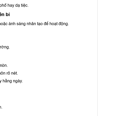
phố hay dạ tiệc.
ền bỉ
 hoặc ánh sáng nhân tạo để hoạt động.
rường.
mòn.
ôn rõ nét.
ay hằng ngày.
n.