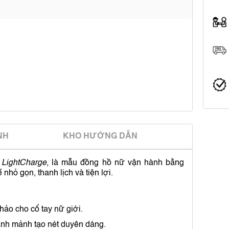
̀NH
KHO HƯỚNG DẪN
 LightCharge
, là mẫu đồng hồ nữ vận hành bằng
 nhỏ gọn, thanh lịch và tiện lợi.
o cho cổ tay nữ giới.
anh mảnh tạo nét duyên dáng.