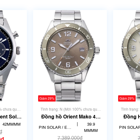
Giảm 29%
Giảm 29%
0% chưa qua
Tình trạng: N (Mới 100% chưa qua
Tình trạng
sử dụng)
ent Solar
Đồng hồ Orient Mako 40
Đồng 
TX
RN-WJ0004Y
Mako
42MMMM
39.9
PIN SOLAR / ECO
PIN SOLAR
MMMM
₫
DRIVE
DRIV
7.389.000₫
0₫