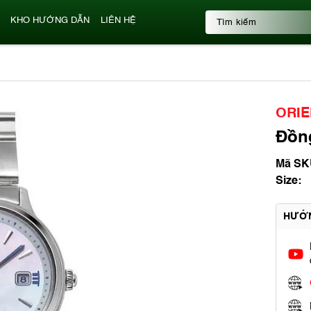
KHO HƯỚNG DẪN
LIÊN HỆ
ORIE
Đồn
Mã SK
Size:
HƯỚ