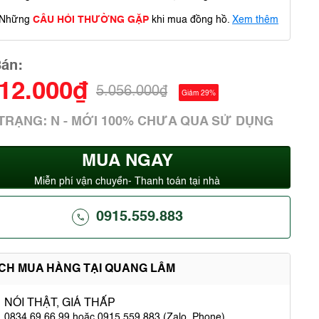
Những
CÂU HỎI THƯỜNG GẶP
khi mua đồng hồ.
Xem thêm
Bán:
612.000₫
5.056.000₫
Giảm 29%
 TRẠNG: N - MỚI 100% CHƯA QUA SỬ DỤNG
MUA NGAY
Miễn phí vận chuyển- Thanh toán tại nhà
0915.559.883
ÍCH MUA HÀNG TẠI QUANG LÂM
NÓI THẬT, GIÁ THẤP
0834.69.66.99 hoặc 0915.559.883 (Zalo, Phone)