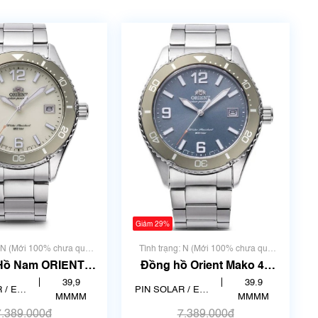
Giảm 29%
: N (Mới 100% chưa qua
Tình trạng: N (Mới 100% chưa qua
sử dụng)
sử dụng)
Hồ Nam ORIENT
Đồng hồ Orient Mako 40
 RN-WJ0003S
RN-WJ0002L
39,9
39.9
 / ECO
PIN SOLAR / ECO
MMMM
MMMM
E
DRIVE
7.389.000₫
7.389.000₫