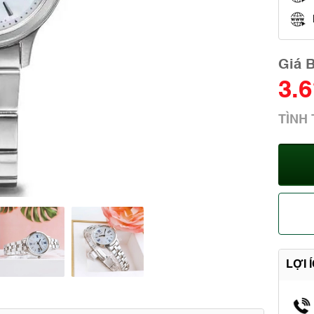
Giá 
3.
TÌNH
LỢI 