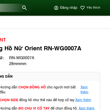
Đăng nhập
Yêu thích
NT
g Hồ Nữ Orient RN-WG0007A
U:
RN-WG0007A
28mmmm
NG DẪN
Hướng dẫn
CHỌN ĐỒNG HỒ
cho người mới bắt
Xem
đầu
thêm
CHỌN SIZE
đồng hồ như thế nào để hợp cổ tay
Xem thêm
Hướng dẫn
ĐO CHU VI CỔ TAY
để chọn đồng hồ.
Xem thêm