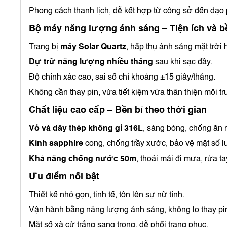
Phong cách thanh lịch, dễ kết hợp từ công sở đến dạo 
Bộ máy năng lượng ánh sáng – Tiện ích và b
Trang bị
máy Solar Quartz
, hấp thụ ánh sáng mặt trời
Dự trữ năng lượng nhiều tháng
sau khi sạc đầy.
Độ chính xác cao, sai số chỉ khoảng ±15 giây/tháng.
Không cần thay pin, vừa tiết kiệm vừa thân thiện môi t
Chất liệu cao cấp – Bền bỉ theo thời gian
Vỏ và dây thép không gỉ 316L
, sáng bóng, chống ăn 
Kính sapphire
cong, chống trầy xước, bảo vệ mặt số lu
Khả năng chống nước 50m
, thoải mái đi mưa, rửa t
Ưu điểm nổi bật
Thiết kế nhỏ gọn, tinh tế, tôn lên sự nữ tính.
Vận hành bằng năng lượng ánh sáng, không lo thay pi
Mặt số xà cừ trắng sang trọng, dễ phối trang phục.