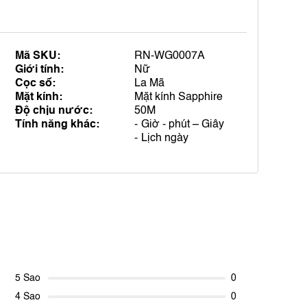
Mã SKU:
RN-WG0007A
Giới tính:
Nữ
Cọc số:
La Mã
Mặt kính:
Mặt kính Sapphire
Độ chịu nước:
50M
Tính năng khác:
Giờ - phút – Giây
Lịch ngày
5 Sao
0
4 Sao
0