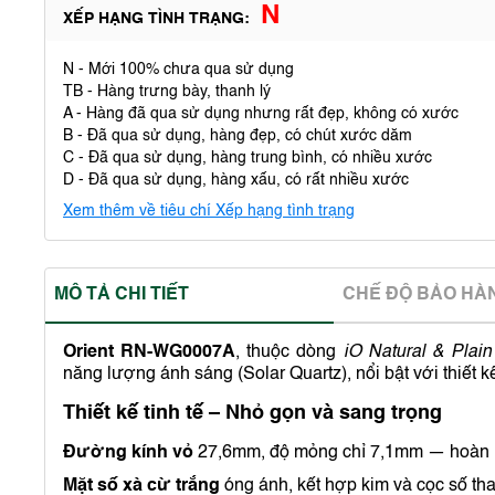
N
XẾP HẠNG TÌNH TRẠNG:
N - Mới 100% chưa qua sử dụng
TB - Hàng trưng bày, thanh lý
A - Hàng đã qua sử dụng nhưng rất đẹp, không có xước
B - Đã qua sử dụng, hàng đẹp, có chút xước dăm
C - Đã qua sử dụng, hàng trung bình, có nhiều xước
D - Đã qua sử dụng, hàng xấu, có rất nhiều xước
Xem thêm về tiêu chí Xếp hạng tình trạng
MÔ TẢ CHI TIẾT
CHẾ ĐỘ BẢO HA
Orient RN-WG0007A
, thuộc dòng
iO Natural & Plain
năng lượng ánh sáng (Solar Quartz), nổi bật với thiết kế
Thiết kế tinh tế – Nhỏ gọn và sang trọng
Đường kính vỏ
27,6mm, độ mỏng chỉ 7,1mm — hoàn hả
Mặt số xà cừ trắng
óng ánh, kết hợp kim và cọc số th