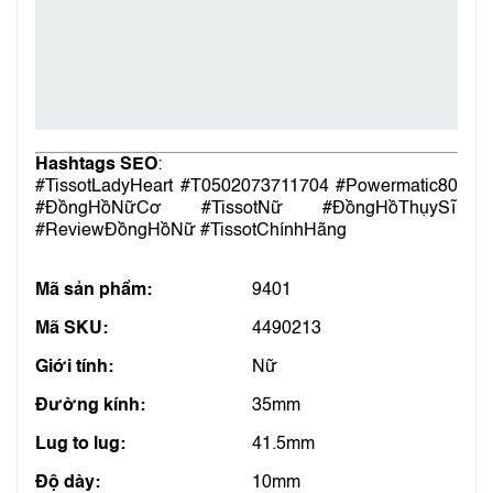
Hashtags SEO
:
#TissotLadyHeart #T0502073711704 #Powermatic80
#ĐồngHồNữCơ #TissotNữ #ĐồngHồThụySĩ
#ReviewĐồngHồNữ #TissotChínhHãng
Mã sản phẩm:
9401
Mã SKU:
4490213
Giới tính:
Nữ
Đường kính:
35mm
Lug to lug:
41.5mm
Độ dày:
10mm