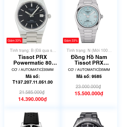
Giảm 33%
Giảm 33%
Tình trạng: B (Đã qua sử
Tình trạng: N (Mới 100%
dụng, hàng đẹp, có chút
chưa qua sử dụng)
Tissot PRX
Đồng Hồ Nam
xước dăm)
Powermatic 80
Tissot PRX
T137.207.11.051.00
Powermatic 80
|
|
CƠ / AUTOMATIC
35MM
CƠ / AUTOMATIC
35MM
T137.207.11.351.00
Mã số:
Mã số: 9585
| Mã số 9585
T137.207.11.051.00
23.000.000₫
21.585.000₫
15.500.000₫
14.390.000₫