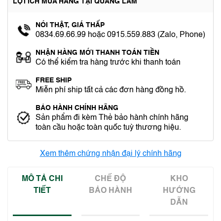
LỢI ÍCH MUA HÀNG TẠI QUANG LÂM
NÓI THẬT, GIÁ THẤP
0834.69.66.99 hoặc 0915.559.883 (Zalo, Phone)
NHẬN HÀNG MỚI THANH TOÁN TIỀN
Có thể kiểm tra hàng trước khi thanh toán
FREE SHIP
Miễn phí ship tất cả các đơn hàng đồng hồ.
BẢO HÀNH CHÍNH HÃNG
Sản phẩm đi kèm Thẻ bảo hành chính hãng
toàn cầu hoặc toàn quốc tuỳ thương hiệu.
Xem thêm chứng nhận đại lý chính hãng
MÔ TẢ CHI
CHẾ ĐỘ
KHO
TIẾT
BẢO HÀNH
HƯỚNG
DẪN