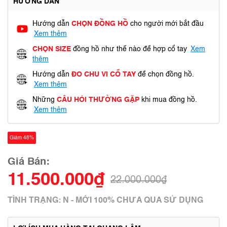
HƯỚNG DẪN
Hướng dẫn
CHỌN ĐỒNG HỒ
cho người mới bắt đầu
Xem thêm
CHỌN SIZE
đồng hồ như thế nào để hợp cổ tay
Xem
thêm
Hướng dẫn
ĐO CHU VI CỔ TAY
để chọn đồng hồ.
Xem thêm
Những
CÂU HỎI THƯỜNG GẶP
khi mua đồng hồ.
Xem thêm
Giảm 48%
Giá Bán:
11.500.000₫
22.000.000₫
TÌNH TRẠNG: N - MỚI 100% CHƯA QUA SỬ DỤNG