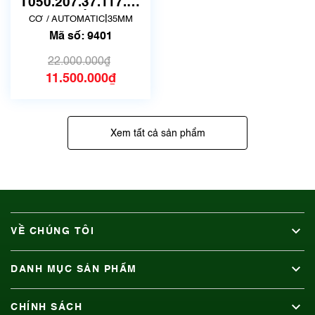
T050.207.37.117.04
| Mã số 9401
|
CƠ / AUTOMATIC
35MM
Mã số: 9401
22.000.000₫
11.500.000₫
Xem tất cả sản phẩm
VỀ CHÚNG TÔI
DANH MỤC SẢN PHẨM
CHÍNH SÁCH