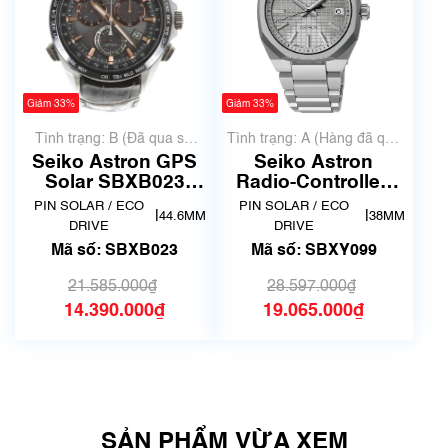
Giảm 33%
Giảm 33%
Tình trạng: B (Đã qua sử
Tình trạng: A (Hàng đã qua
dụng, hàng đẹp, có chút
sử dụng nhưng rất đẹp,
Seiko Astron GPS
Seiko Astron
xước dăm)
không có xước)
Solar SBXB023
Radio-Controlled
(8X82-0AB0)
Solar Titanium
PIN SOLAR / ECO
PIN SOLAR / ECO
|
|
44.6MM
38MM
SBXY099
DRIVE
DRIVE
Mã số: SBXB023
Mã số: SBXY099
21.585.000₫
28.597.000₫
14.390.000₫
19.065.000₫
SẢN PHẨM VỪA XEM