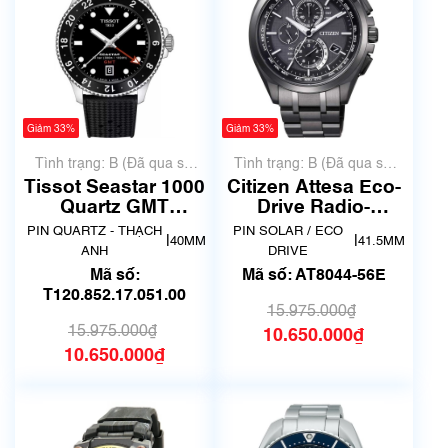
Giảm 33%
Giảm 33%
Tình trạng: B (Đã qua sử
Tình trạng: B (Đã qua sử
dụng, hàng đẹp, có chút
dụng, hàng đẹp, có chút
Tissot Seastar 1000
Citizen Attesa Eco-
xước dăm)
xước dăm)
Quartz GMT
Drive Radio-
T120.852.17.051.00
Controlled AT8044-
PIN QUARTZ - THẠCH
PIN SOLAR / ECO
|
|
40MM
41.5MM
56E
ANH
DRIVE
Mã số:
Mã số: AT8044-56E
T120.852.17.051.00
15.975.000₫
15.975.000₫
10.650.000₫
10.650.000₫