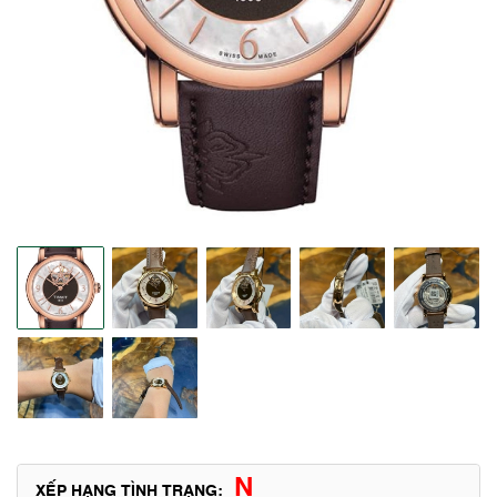
N
XẾP HẠNG TÌNH TRẠNG: