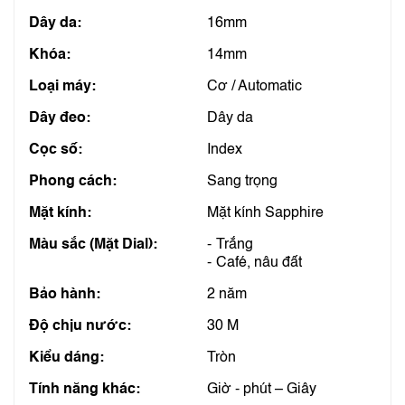
Dây da:
16mm
Khóa:
14mm
Loại máy:
Cơ / Automatic
Dây đeo:
Dây da
Cọc số:
Index
Phong cách:
Sang trọng
Mặt kính:
Mặt kính Sapphire
Màu sắc (Mặt Dial):
Trắng
Café, nâu đất
Bảo hành:
2 năm
Độ chịu nước:
30 M
Kiểu dáng:
Tròn
Tính năng khác:
Giờ - phút – Giây