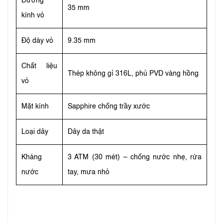
Đường
35 mm
kính vỏ
Độ dày vỏ
9.35 mm
Chất liệu
Thép không gỉ 316L, phủ PVD vàng hồng
vỏ
Mặt kính
Sapphire chống trầy xước
Loại dây
Dây da thật
Kháng
3 ATM (30 mét) – chống nước nhẹ, rửa
nước
tay, mưa nhỏ