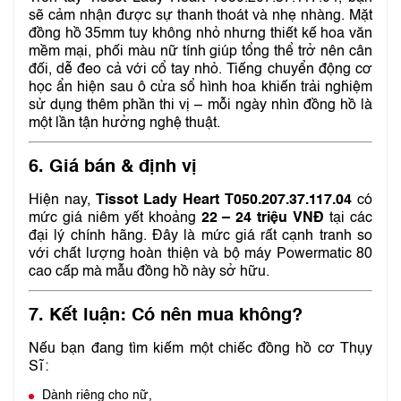
sẽ cảm nhận được sự thanh thoát và nhẹ nhàng. Mặt
đồng hồ 35mm tuy không nhỏ nhưng thiết kế hoa văn
mềm mại, phối màu nữ tính giúp tổng thể trở nên cân
đối, dễ đeo cả với cổ tay nhỏ. Tiếng chuyển động cơ
học ẩn hiện sau ô cửa sổ hình hoa khiến trải nghiệm
sử dụng thêm phần thi vị – mỗi ngày nhìn đồng hồ là
một lần tận hưởng nghệ thuật.
6.
Giá bán & định vị
Hiện nay,
Tissot Lady Heart T050.207.37.117.04
có
mức giá niêm yết khoảng
22 – 24 triệu VNĐ
tại các
đại lý chính hãng. Đây là mức giá rất cạnh tranh so
với chất lượng hoàn thiện và bộ máy Powermatic 80
cao cấp mà mẫu đồng hồ này sở hữu.
7.
Kết luận: Có nên mua không?
Nếu bạn đang tìm kiếm một chiếc đồng hồ cơ Thụy
Sĩ:
Dành riêng cho nữ,