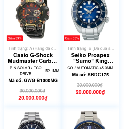
Giảm 33%
Giảm 33%
Tình trạng: A (Hàng đã qua
Tình trạng: B (Đã qua sử
sử dụng nhưng rất đẹp,
dụng, hàng đẹp, có chút
Casio G-Shock
Seiko Prospex
không có xước)
xước dăm)
Mudmaster Carbon
"Sumo" King
Core Guard GWG-
SBDC175
|
PIN SOLAR / ECO
CƠ / AUTOMATIC
45.0MM
|
52.1MM
B1000MG
DRIVE
Mã số: SBDC175
Mã số: GWG-B1000MG
30.000.000₫
30.000.000₫
20.000.000₫
20.000.000₫