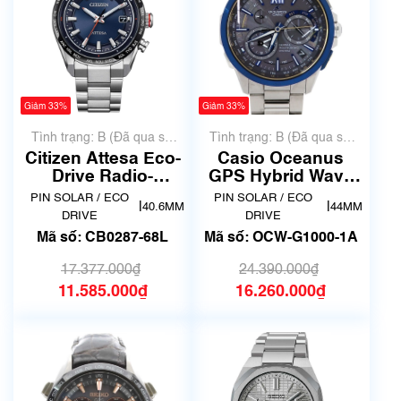
Giảm 33%
Giảm 33%
Tình trạng: B (Đã qua sử
Tình trạng: B (Đã qua sử
dụng, hàng đẹp, có chút
dụng, hàng đẹp, có chút
Citizen Attesa Eco-
Casio Oceanus
xước dăm)
xước dăm)
Drive Radio-
GPS Hybrid Wave
Controlled CB0287-
Ceptor Titanium
PIN SOLAR / ECO
PIN SOLAR / ECO
|
|
40.6MM
44MM
68L
OCW-G1000-1A
DRIVE
DRIVE
Mã số: CB0287-68L
Mã số: OCW-G1000-1A
17.377.000₫
24.390.000₫
11.585.000₫
16.260.000₫