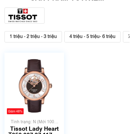
1 triệu - 2 triệu - 3 triệu
4 triệu - 5 triệu- 6 triệu
7 t
Giảm 48%
Tình trạng: N (Mới 100%
chưa qua sử dụng)
Tissot Lady Heart