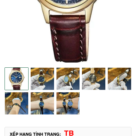
TB
XẾP HẠNG TÌNH TRẠNG: