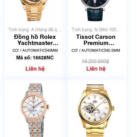
Tình trạng: A (Hàng đã qua
Tình trạng: N (Mới 100%
sử dụng nhưng rất đẹp,
chưa qua sử dụng)
Đồng hồ Rolex
Tissot Carson
không có xước)
Yachtmaster
Premium
16628NC
Powermatic 80
|
|
CƠ / AUTOMATIC
40MM
CƠ / AUTOMATIC
40.5MM
T122.407.16.043.00
Mã số: 16628NC
| New
19.250.000₫
Liên hệ
Liên hệ