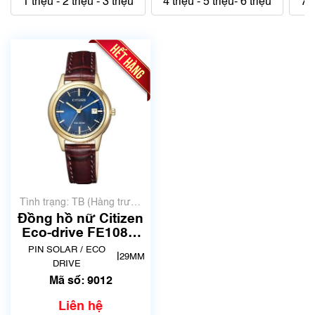
1 triệu - 2 triệu - 3 triệu
4 triệu - 5 triệu- 6 triệu
7 t
Tình trạng: TB (Hàng trưng
bày, thanh lý)
Đồng hồ nữ Citizen
Eco-drive FE1082-
21L | Size 29mm |
PIN SOLAR / ECO
|
29MM
Mã số 9012
DRIVE
Mã số: 9012
Liên hệ