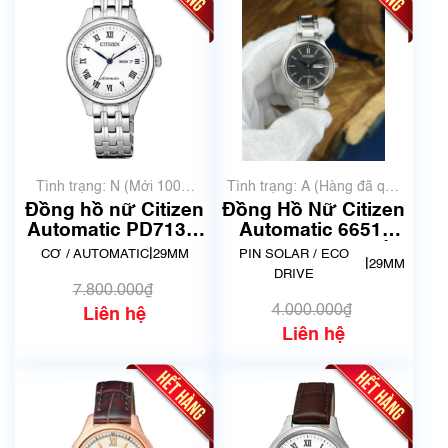
Tình trạng: N (Mới 100%
Tình trạng: A (Hàng đã qua
chưa qua sử dụng)
sử dụng nhưng rất đẹp,
Đồng hồ nữ Citizen
Đồng Hồ Nữ Citizen
không có xước)
Automatic PD7131-
Automatic 6651-
83A | Size 29mm |
S095123 | Mã số
|
CƠ / AUTOMATIC
29MM
PIN SOLAR / ECO
|
29MM
Mã số 6699
6619
DRIVE
7.800.000₫
4.000.000₫
Liên hệ
Liên hệ