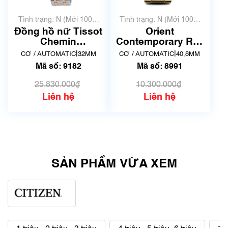
Tình trạng: N (Mới 100%
Tình trạng: N (Mới 100%
chưa qua sử dụng)
chưa qua sử dụng)
Đồng hồ nữ Tissot
Orient
Chemin
Contemporary RN-
DeTourelles
AR0007S | F6S2-
|
|
CƠ / AUTOMATIC
32MM
CƠ / AUTOMATIC
40,8MM
Powermatic 80
UAA0 | Mã số 8991
Mã số: 9182
Mã số: 8991
T099.207.22.118.01
| Mã số 9182
25.830.000₫
10.300.000₫
Liên hệ
Liên hệ
SẢN PHẨM VỪA XEM