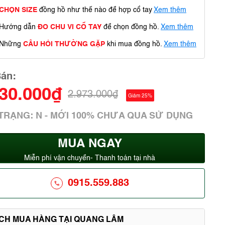
CHỌN SIZE
đồng hồ như thế nào để hợp cổ tay
Xem thêm
Hướng dẫn
ĐO CHU VI CỔ TAY
để chọn đồng hồ.
Xem thêm
Những
CÂU HỎI THƯỜNG GẶP
khi mua đồng hồ.
Xem thêm
Bán:
230.000₫
2.973.000₫
Giảm 25%
 TRẠNG: N - MỚI 100% CHƯA QUA SỬ DỤNG
MUA NGAY
Miễn phí vận chuyển- Thanh toán tại nhà
0915.559.883
ÍCH MUA HÀNG TẠI QUANG LÂM