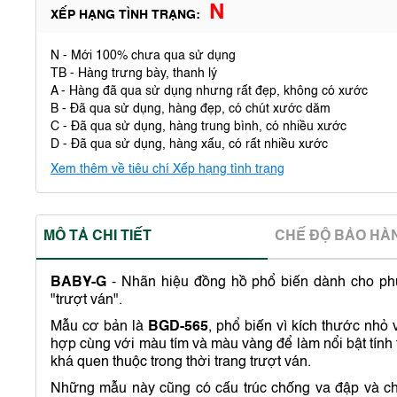
N
XẾP HẠNG TÌNH TRẠNG:
N - Mới 100% chưa qua sử dụng
TB - Hàng trưng bày, thanh lý
A - Hàng đã qua sử dụng nhưng rất đẹp, không có xước
B - Đã qua sử dụng, hàng đẹp, có chút xước dăm
C - Đã qua sử dụng, hàng trung bình, có nhiều xước
D - Đã qua sử dụng, hàng xấu, có rất nhiều xước
Xem thêm về tiêu chí Xếp hạng tình trạng
MÔ TẢ CHI TIẾT
CHẾ ĐỘ BẢO HA
BABY-G
- Nhãn hiệu đồng hồ phổ biến dành cho ph
"trượt ván".
Mẫu cơ bản là
BGD-565
, phổ biến vì kích thước nhỏ 
hợp cùng với màu tím và màu vàng để làm nổi bật tính th
khá quen thuộc trong thời trang trượt ván.
Những mẫu này cũng có cấu trúc chống va đập và c