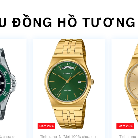
U ĐỒNG HỒ TƯƠNG
Giảm 26%
Giảm 26%
0% chưa qua
Tình trạng: N (Mới 100% chưa qua
Tình trạng