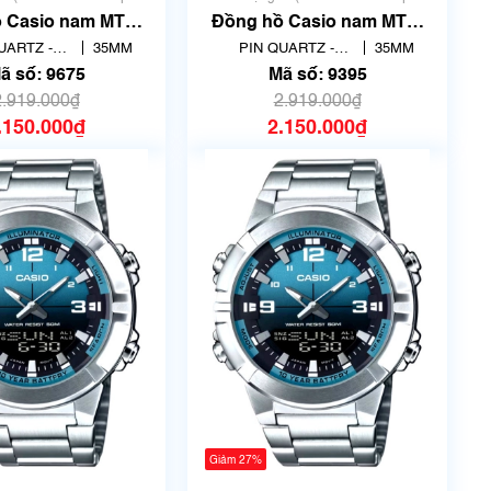
sử dụng)
sử dụng)
 Casio nam MTP-
Đồng hồ Casio nam MTP-
AVDF | Chính
B146G-3AVDF Chính Hãng
UARTZ -
35MM
PIN QUARTZ -
35MM
 | Mã số 9675
| Mã số 9395
CH ANH
THẠCH ANH
ã số: 9675
Mã số: 9395
2.919.000₫
2.919.000₫
.150.000₫
2.150.000₫
Giảm 27%