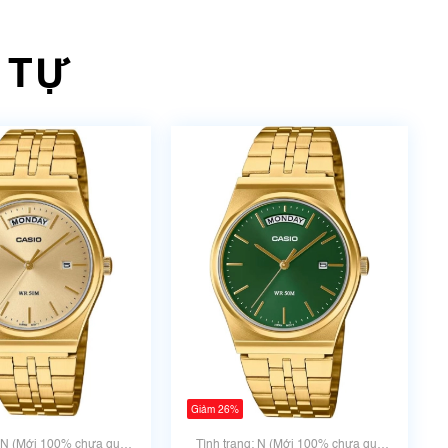
 TỰ
Giảm 26%
: N (Mới 100% chưa qua
Tình trạng: N (Mới 100% chưa qua