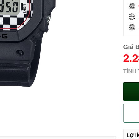
Giá 
2.
TÌNH
LỢI 