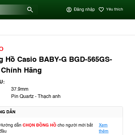
Đăng nhập
Yêu thích
O
g Hồ Casio BABY-G BGD-565GS-
 Chính Hãng
U:
37.9mm
Pin Quartz - Thạch anh
NG DẪN
Hướng dẫn
CHỌN ĐỒNG HỒ
cho người mới bắt
Xem
đầu
thêm