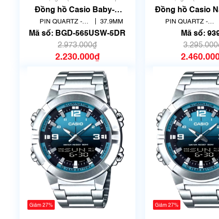
sử dụng)
sử dụng)
Đồng hồ Casio Baby-G
Đồng hồ Casio 
BGD-565USW-5DR Chính
107D-3AVDF | Mã
PIN QUARTZ -
37.9MM
PIN QUARTZ -
Hãng
THẠCH ANH
THẠCH ANH
Mã số: BGD-565USW-5DR
Mã số: 93
2.973.000₫
3.295.000
2.230.000₫
2.460.00
Giảm 27%
Giảm 27%