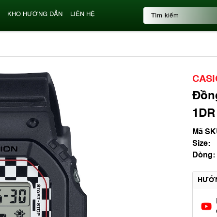
KHO HƯỚNG DẪN
LIÊN HỆ
CASI
Đồn
1DR
Mã SK
Size:
Dòng:
HƯỚ