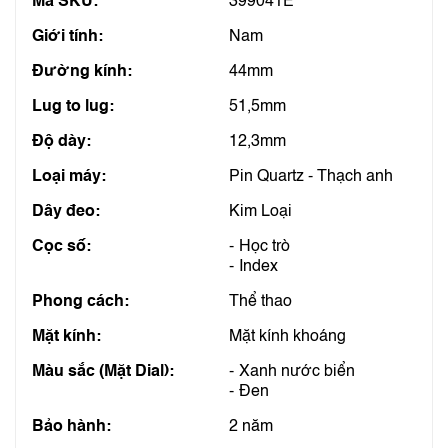
Mã SKU:
399041E
Giới tính:
Nam
Đường kính:
44mm
Lug to lug:
51,5mm
Độ dày:
12,3mm
Loại máy:
Pin Quartz - Thạch anh
Dây đeo:
Kim Loại
Cọc số:
Học trò
Index
Phong cách:
Thể thao
Mặt kính:
Mặt kính khoáng
Màu sắc (Mặt Dial):
Xanh nước biển
Đen
Bảo hành:
2 năm