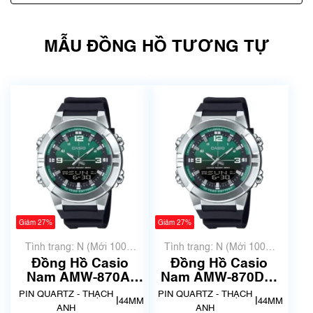
MẪU ĐỒNG HỒ TƯƠNG TỰ
Giảm 27%
Giảm 27%
Tình trạng: N (Mới 100%
Tình trạng: N (Mới 100%
chưa qua sử dụng)
chưa qua sử dụng)
Đồng Hồ Casio
Đồng Hồ Casio
Nam AMW-870A-
Nam AMW-870DA-
3AVDF | New | Mã
3AVDF | New | Mã
PIN QUARTZ - THẠCH
PIN QUARTZ - THẠCH
|
|
44MM
44MM
số 9394
số 9397
ANH
ANH