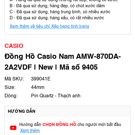
A - Hàng đã qua sử dụng nhưng rất đẹp, không có xước
B - Đã qua sử dụng, hàng đẹp, có chút xước dăm
C - Đã qua sử dụng, hàng trung bình, có nhiều xước
D - Đã qua sử dụng, hàng xấu, có rất nhiều xước
Xem thêm về tiêu chí Xếp hạng tình trạng
CASIO
Đồng Hồ Casio Nam AMW-870DA-
2A2VDF | New | Mã số 9405
Mã SKU:
399041E
Size:
44mm
Dòng:
Pin Quartz - Thạch anh
HƯỚNG DẪN
Hướng dẫn
CHỌN ĐỒNG HỒ
cho người mới bắt đầu
Xem thêm