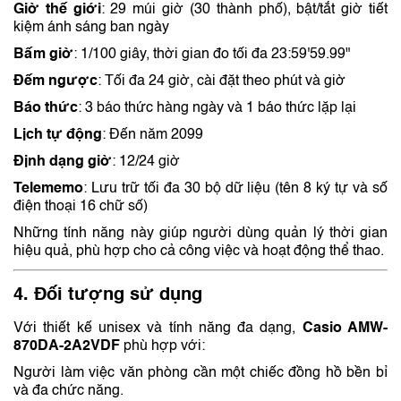
Giờ thế giới
:
29 múi giờ (30 thành phố), bật/tắt giờ tiết
kiệm ánh sáng ban ngày
Bấm giờ
:
1/100 giây, thời gian đo tối đa 23:59'59.99"
Đếm ngược
:
Tối đa 24 giờ, cài đặt theo phút và giờ
Báo thức
:
3 báo thức hàng ngày và 1 báo thức lặp lại
Lịch tự động
:
Đến năm 2099
Định dạng giờ
:
12/24 giờ
Telememo
:
Lưu trữ tối đa 30 bộ dữ liệu (tên 8 ký tự và số
điện thoại 16 chữ số)
Những tính năng này giúp người dùng quản lý thời gian
hiệu quả, phù hợp cho cả công việc và hoạt động thể thao.
4. Đối tượng sử dụng
Với thiết kế unisex và tính năng đa dạng,
Casio AMW-
870DA-2A2VDF
phù hợp với:
Người làm việc văn phòng cần một chiếc đồng hồ bền bỉ
và đa chức năng.