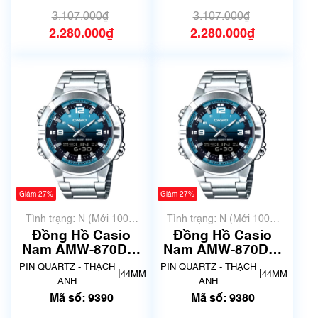
3.107.000₫
3.107.000₫
2.280.000₫
2.280.000₫
Giảm 27%
Giảm 27%
Tình trạng: N (Mới 100%
Tình trạng: N (Mới 100%
chưa qua sử dụng)
chưa qua sử dụng)
Đồng Hồ Casio
Đồng Hồ Casio
Nam AMW-870DA-
Nam AMW-870DA-
2A2VDF | New | Mã
2A2VDF | New | Mã
PIN QUARTZ - THẠCH
PIN QUARTZ - THẠCH
|
|
44MM
44MM
số 9390
số 9380
ANH
ANH
Mã số: 9390
Mã số: 9380