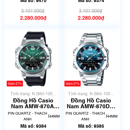
Mã số: 9470
Mã số: 9374
3.107.000₫
3.107.000₫
2.280.000₫
2.280.000₫
Giảm 27%
Giảm 27%
Tình trạng: N (Mới 100%
Tình trạng: N (Mới 100%
chưa qua sử dụng)
chưa qua sử dụng)
Đồng Hồ Casio
Đồng Hồ Casio
Nam AMW-870A-
Nam AMW-870DA-
3AVDF | New | Mã
2A2VDF | New | Mã
PIN QUARTZ - THẠCH
PIN QUARTZ - THẠCH
|
|
44MM
44MM
số 9384
số 9385
ANH
ANH
Mã số: 9384
Mã số: 9385