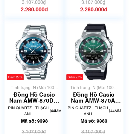
3.107.000₫
3.107.000₫
2.280.000₫
2.280.000₫
Giảm 27%
Giảm 27%
Tình trạng: N (Mới 100%
Tình trạng: N (Mới 100%
chưa qua sử dụng)
chưa qua sử dụng)
Đồng Hồ Casio
Đồng Hồ Casio
Nam AMW-870DA-
Nam AMW-870A-
2A2VDF | New | Mã
3AVDF | New | Mã
PIN QUARTZ - THẠCH
PIN QUARTZ - THẠCH
|
|
44MM
44MM
số 9398
số 9383
ANH
ANH
Mã số: 9398
Mã số: 9383
3.107.000₫
3.107.000₫