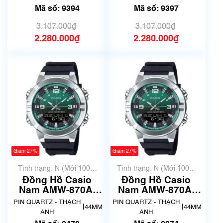
Mã số: 9394
Mã số: 9397
3.107.000₫
3.107.000₫
2.280.000₫
2.280.000₫
Giảm 27%
Giảm 27%
Tình trạng: N (Mới 100%
Tình trạng: N (Mới 100%
chưa qua sử dụng)
chưa qua sử dụng)
Đồng Hồ Casio
Đồng Hồ Casio
Nam AMW-870A-
Nam AMW-870A-
3AVDF | New | Mã
3AVDF | New | Mã
PIN QUARTZ - THẠCH
PIN QUARTZ - THẠCH
|
|
44MM
44MM
số 9470
số 9374
ANH
ANH