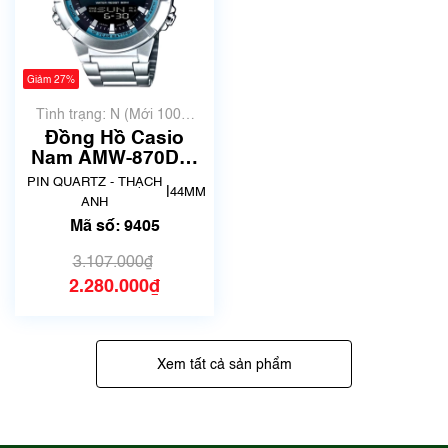
Giảm 27%
Tình trạng: N (Mới 100%
chưa qua sử dụng)
Đồng Hồ Casio
Nam AMW-870DA-
2A2VDF | New | Mã
PIN QUARTZ - THẠCH
|
44MM
số 9405
ANH
Mã số: 9405
3.107.000₫
2.280.000₫
Xem tất cả sản phẩm