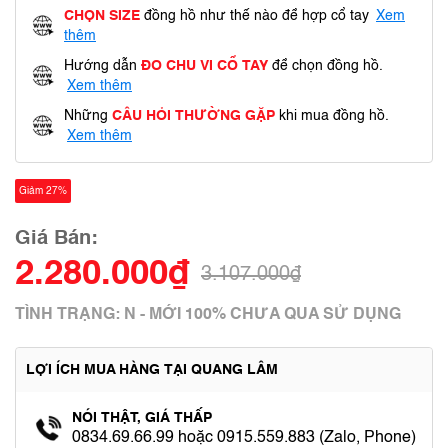
CHỌN SIZE
đồng hồ như thế nào để hợp cổ tay
Xem
thêm
Hướng dẫn
ĐO CHU VI CỔ TAY
để chọn đồng hồ.
Xem thêm
Những
CÂU HỎI THƯỜNG GẶP
khi mua đồng hồ.
Xem thêm
Giảm 27%
Giá Bán:
2.280.000₫
3.107.000₫
TÌNH TRẠNG: N - MỚI 100% CHƯA QUA SỬ DỤNG
LỢI ÍCH MUA HÀNG TẠI QUANG LÂM
NÓI THẬT, GIÁ THẤP
0834.69.66.99 hoặc 0915.559.883 (Zalo, Phone)