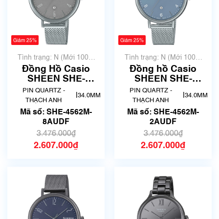
Giảm 25%
Giảm 25%
Tình trạng: N (Mới 100%
Tình trạng: N (Mới 100%
chưa qua sử dụng)
chưa qua sử dụng)
Đồng Hồ Casio
Đồng hồ Casio
SHEEN SHE-
SHEEN SHE-
4562M-8AUDF
4562M-2AUDF
PIN QUARTZ -
PIN QUARTZ -
|
|
34.0MM
34.0MM
Chính Hãng
Chính Hãng
THẠCH ANH
THẠCH ANH
Mã số: SHE-4562M-
Mã số: SHE-4562M-
8AUDF
2AUDF
3.476.000₫
3.476.000₫
2.607.000₫
2.607.000₫