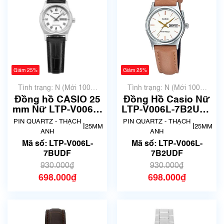
Giảm 25%
Giảm 25%
Tình trạng: N (Mới 100%
Tình trạng: N (Mới 100%
chưa qua sử dụng)
chưa qua sử dụng)
Đồng hồ CASIO 25
Đồng Hồ Casio Nữ
mm Nữ LTP-V006L-
LTP-V006L-7B2UDF
7BUDF
Dây Da Màu Nâu
PIN QUARTZ - THẠCH
PIN QUARTZ - THẠCH
|
|
25MM
25MM
ANH
ANH
Mã số: LTP-V006L-
Mã số: LTP-V006L-
7BUDF
7B2UDF
930.000₫
930.000₫
698.000₫
698.000₫