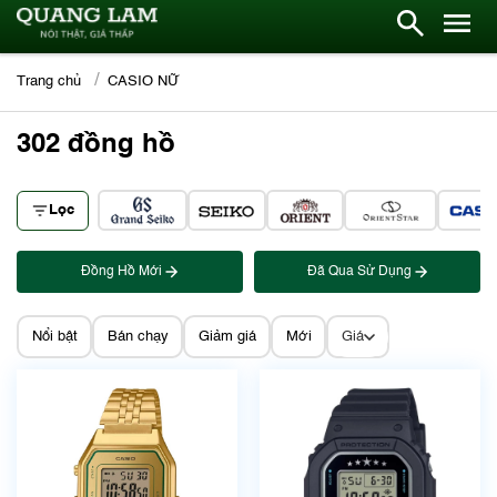
Trang chủ
CASIO NỮ
302
đồng hồ
Lọc
Đồng Hồ Mới
Đã Qua Sử Dụng
Nổi bật
Bán chạy
Giảm giá
Mới
Giá