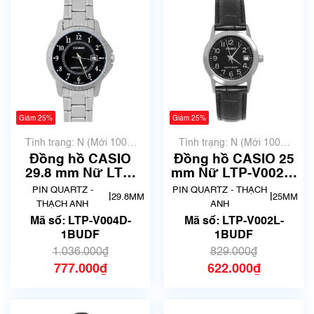
Giảm 25%
Giảm 25%
Tình trạng: N (Mới 100%
Tình trạng: N (Mới 100%
chưa qua sử dụng)
chưa qua sử dụng)
Đồng hồ CASIO
Đồng hồ CASIO 25
29.8 mm Nữ LTP-
mm Nữ LTP-V002L-
V004D-1BUDF
1BUDF
PIN QUARTZ -
PIN QUARTZ - THẠCH
|
|
29.8MM
25MM
THẠCH ANH
ANH
Mã số: LTP-V004D-
Mã số: LTP-V002L-
1BUDF
1BUDF
1.036.000₫
829.000₫
777.000₫
622.000₫