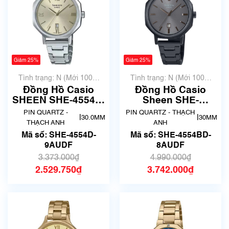
Giảm 25%
Giảm 25%
Tình trạng: N (Mới 100%
Tình trạng: N (Mới 100%
chưa qua sử dụng)
chưa qua sử dụng)
Đồng Hồ Casio
Đồng Hồ Casio
SHEEN SHE-4554D-
Sheen SHE-
9AUDF Chính Hãng
4554BD-8AUDF
PIN QUARTZ -
PIN QUARTZ - THẠCH
|
|
30.0MM
30MM
Chính Hãng
THẠCH ANH
ANH
Mã số: SHE-4554D-
Mã số: SHE-4554BD-
9AUDF
8AUDF
3.373.000₫
4.990.000₫
2.529.750₫
3.742.000₫