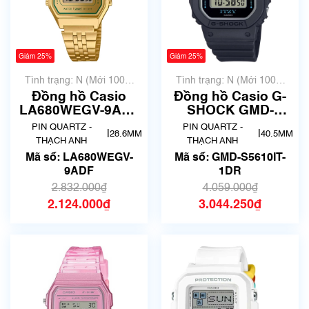
Giảm 25%
Giảm 25%
Tình trạng: N (Mới 100%
Tình trạng: N (Mới 100%
chưa qua sử dụng)
chưa qua sử dụng)
Đồng hồ Casio
Đồng hồ Casio G-
LA680WEGV-9ADF
SHOCK GMD-
Chính Hãng
S5610IT-1DR Chính
PIN QUARTZ -
PIN QUARTZ -
|
|
28.6MM
40.5MM
Hãng
THẠCH ANH
THẠCH ANH
Mã số: LA680WEGV-
Mã số: GMD-S5610IT-
9ADF
1DR
2.832.000₫
4.059.000₫
2.124.000₫
3.044.250₫