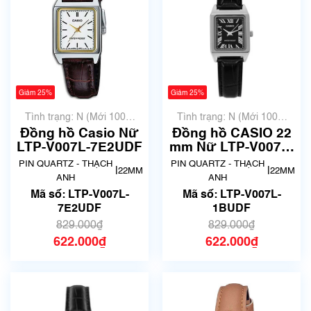
Giảm 25%
Giảm 25%
Tình trạng: N (Mới 100%
Tình trạng: N (Mới 100%
chưa qua sử dụng)
chưa qua sử dụng)
Đồng hồ Casio Nữ
Đồng hồ CASIO 22
LTP-V007L-7E2UDF
mm Nữ LTP-V007L-
1BUDF
PIN QUARTZ - THẠCH
PIN QUARTZ - THẠCH
|
|
22MM
22MM
ANH
ANH
Mã số: LTP-V007L-
Mã số: LTP-V007L-
7E2UDF
1BUDF
829.000₫
829.000₫
622.000₫
622.000₫