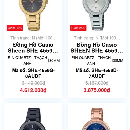
Giảm 25%
Giảm 25%
Tình trạng: N (Mới 100%
Tình trạng: N (Mới 100%
chưa qua sử dụng)
chưa qua sử dụng)
Đồng Hồ Casio
Đồng Hồ Casio
Sheen SHE-4559G-
SHEEN SHE-4559D-
8AUDF Chính Hãng
7AUDF Chính Hãng
PIN QUARTZ - THẠCH
PIN QUARTZ - THẠCH
|
|
30MM
30MM
ANH
ANH
Mã số: SHE-4559G-
Mã số: SHE-4559D-
8AUDF
7AUDF
6.149.000₫
5.167.000₫
4.612.000₫
3.875.000₫