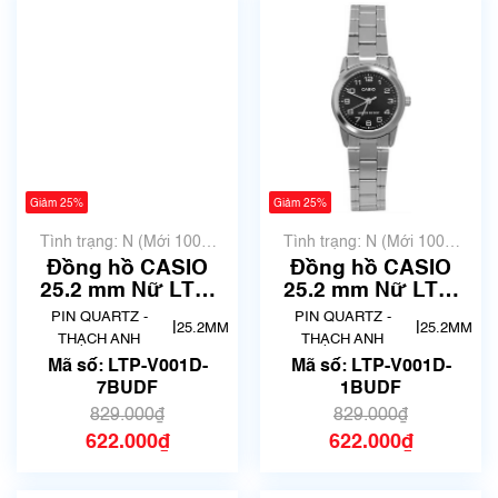
Giảm 25%
Giảm 25%
Tình trạng: N (Mới 100%
Tình trạng: N (Mới 100%
chưa qua sử dụng)
chưa qua sử dụng)
Đồng hồ CASIO
Đồng hồ CASIO
25.2 mm Nữ LTP-
25.2 mm Nữ LTP-
V001D-7BUDF
V001D-1BUDF
PIN QUARTZ -
PIN QUARTZ -
|
|
25.2MM
25.2MM
THẠCH ANH
THẠCH ANH
Mã số: LTP-V001D-
Mã số: LTP-V001D-
7BUDF
1BUDF
829.000₫
829.000₫
622.000₫
622.000₫