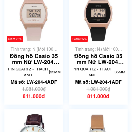
Giảm 25%
Giảm 25%
Tình trạng: N (Mới 100%
Tình trạng: N (Mới 100%
chưa qua sử dụng)
chưa qua sử dụng)
Đồng hồ Casio 35
Đồng hồ Casio 35
mm Nữ LW-204-
mm Nữ LW-204-
4ADF
1ADF
PIN QUARTZ - THẠCH
PIN QUARTZ - THẠCH
|
|
35MM
35MM
ANH
ANH
Mã số: LW-204-4ADF
Mã số: LW-204-1ADF
1.081.000₫
1.081.000₫
811.000₫
811.000₫