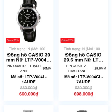
Giảm 25%
Giảm 25%
Tình trạng: N (Mới 100%
Tình trạng: N (Mới 100%
chưa qua sử dụng)
chưa qua sử dụng)
Đồng hồ CASIO 30
Đồng hồ CASIO
mm Nữ LTP-V004L-
29.6 mm Nữ LTP-
1AUDF
V004GL-7AUDF
PIN QUARTZ - THẠCH
PIN QUARTZ -
|
|
30MM
29.6MM
ANH
THẠCH ANH
Mã số: LTP-V004L-
Mã số: LTP-V004GL-
1AUDF
7AUDF
880.000₫
930.000₫
660.000₫
698.000₫