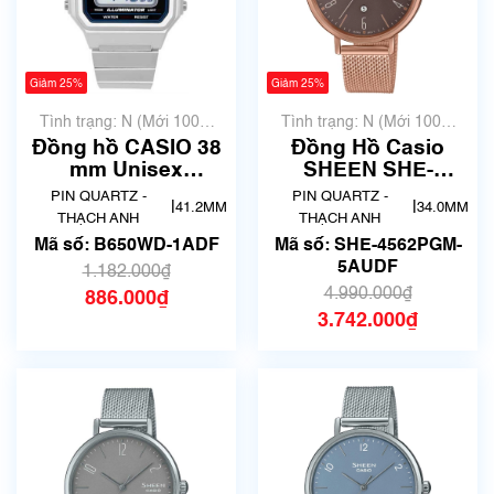
Giảm 25%
Giảm 25%
Tình trạng: N (Mới 100%
Tình trạng: N (Mới 100%
chưa qua sử dụng)
chưa qua sử dụng)
Đồng hồ CASIO 38
Đồng Hồ Casio
mm Unisex
SHEEN SHE-
B650WD-1ADF
4562PGM-5AUDF
PIN QUARTZ -
PIN QUARTZ -
|
|
41.2MM
34.0MM
Chính Hãng
THẠCH ANH
THẠCH ANH
Mã số: B650WD-1ADF
Mã số: SHE-4562PGM-
5AUDF
1.182.000₫
4.990.000₫
886.000₫
3.742.000₫