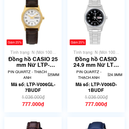
Giảm 25%
Giảm 25%
Tình trạng: N (Mới 100%
Tình trạng: N (Mới 100%
chưa qua sử dụng)
chưa qua sử dụng)
Đồng hồ CASIO 25
Đồng hồ CASIO
mm Nữ LTP-
24.9 mm Nữ LTP-
V006GL-7BUDF
V006D-1BUDF
PIN QUARTZ - THẠCH
PIN QUARTZ -
|
|
25MM
24.9MM
ANH
THẠCH ANH
Mã số: LTP-V006GL-
Mã số: LTP-V006D-
7BUDF
1BUDF
1.036.000₫
1.036.000₫
777.000₫
777.000₫