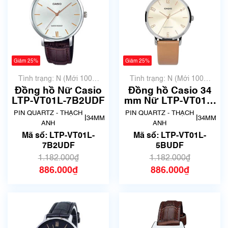
Giảm 25%
Giảm 25%
Tình trạng: N (Mới 100%
Tình trạng: N (Mới 100%
chưa qua sử dụng)
chưa qua sử dụng)
Đồng hồ Nữ Casio
Đồng hồ Casio 34
LTP-VT01L-7B2UDF
mm Nữ LTP-VT01L-
5BUDF
PIN QUARTZ - THẠCH
PIN QUARTZ - THẠCH
|
|
34MM
34MM
ANH
ANH
Mã số: LTP-VT01L-
Mã số: LTP-VT01L-
7B2UDF
5BUDF
1.182.000₫
1.182.000₫
886.000₫
886.000₫