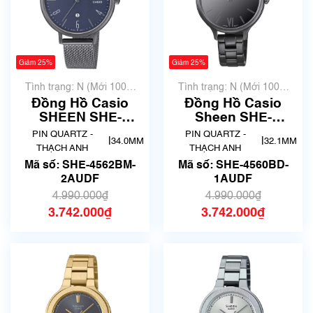
Giảm 25%
Giảm 25%
Tình trạng: N (Mới 100%
Tình trạng: N (Mới 100%
chưa qua sử dụng)
chưa qua sử dụng)
Đồng Hồ Casio
Đồng Hồ Casio
SHEEN SHE-
Sheen SHE-
4562BM-2AUDF
4560BD-1AUDF
PIN QUARTZ -
PIN QUARTZ -
|
|
34.0MM
32.1MM
Chính Hãng
Chính Hãng
THẠCH ANH
THẠCH ANH
Mã số: SHE-4562BM-
Mã số: SHE-4560BD-
2AUDF
1AUDF
4.990.000₫
4.990.000₫
3.742.000₫
3.742.000₫