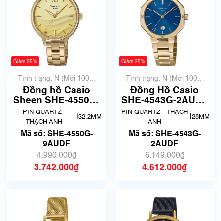
Giảm 25%
Giảm 25%
Tình trạng: N (Mới 100%
Tình trạng: N (Mới 100%
chưa qua sử dụng)
chưa qua sử dụng)
Đồng hồ Casio
Đồng Hồ Casio
Sheen SHE-4550G-
SHE-4543G-2AUDF
9AUDF Chính Hãng
Chính Hãng
PIN QUARTZ -
PIN QUARTZ - THẠCH
|
|
32.2MM
28MM
THẠCH ANH
ANH
Mã số: SHE-4550G-
Mã số: SHE-4543G-
9AUDF
2AUDF
4.990.000₫
6.149.000₫
3.742.000₫
4.612.000₫