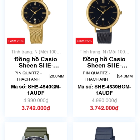
Giảm 25%
Giảm 25%
Tình trạng: N (Mới 100%
Tình trạng: N (Mới 100%
chưa qua sử dụng)
chưa qua sử dụng)
Đồng hồ Casio
Đồng hồ Casio
Sheen SHE-
Sheen SHE-
4540GM-1AUDF
4539BGM-1AUDF
PIN QUARTZ -
PIN QUARTZ -
|
|
28.0MM
34.0MM
Chính Hãng
Chính Hãng
THẠCH ANH
THẠCH ANH
Mã số: SHE-4540GM-
Mã số: SHE-4539BGM-
1AUDF
1AUDF
4.990.000₫
4.990.000₫
3.742.000₫
3.742.000₫