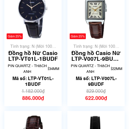
Giảm 25%
Giảm 25%
Tình trạng: N (Mới 100%
Tình trạng: N (Mới 100%
chưa qua sử dụng)
chưa qua sử dụng)
Đồng hồ Nữ Casio
Đồng hồ Casio Nữ
LTP-VT01L-1BUDF
LTP-V007L-9BUDF
Chính Hãng
PIN QUARTZ - THẠCH
PIN QUARTZ - THẠCH
|
|
34MM
22MM
ANH
ANH
Mã số: LTP-VT01L-
Mã số: LTP-V007L-
1BUDF
9BUDF
1.182.000₫
829.000₫
886.000₫
622.000₫