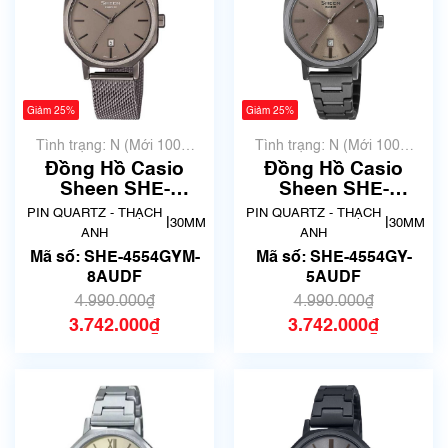
Giảm 25%
Giảm 25%
Tình trạng: N (Mới 100%
Tình trạng: N (Mới 100%
chưa qua sử dụng)
chưa qua sử dụng)
Đồng Hồ Casio
Đồng Hồ Casio
Sheen SHE-
Sheen SHE-
4554GYM-8AUDF
4554GY-5AUDF
PIN QUARTZ - THẠCH
PIN QUARTZ - THẠCH
|
|
30MM
30MM
Chính Hãng
Chính Hãng
ANH
ANH
Mã số: SHE-4554GYM-
Mã số: SHE-4554GY-
8AUDF
5AUDF
4.990.000₫
4.990.000₫
3.742.000₫
3.742.000₫