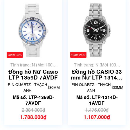
Giảm 25%
Giảm 25%
Tình trạng: N (Mới 100%
Tình trạng: N (Mới 100%
chưa qua sử dụng)
chưa qua sử dụng)
Đồng hồ Nữ Casio
Đồng hồ CASIO 33
LTP-1359D-7AVDF
mm Nữ LTP-1314D-
1AVDF
PIN QUARTZ - THẠCH
PIN QUARTZ - THẠCH
|
|
30MM
33MM
ANH
ANH
Mã số: LTP-1359D-
Mã số: LTP-1314D-
7AVDF
1AVDF
2.384.000₫
1.476.000₫
1.788.000₫
1.107.000₫