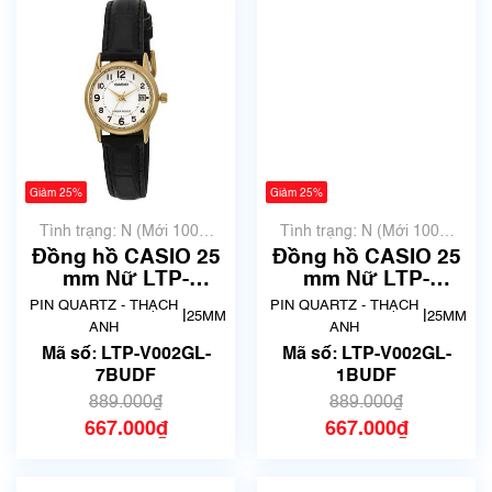
Giảm 25%
Giảm 25%
Tình trạng: N (Mới 100%
Tình trạng: N (Mới 100%
chưa qua sử dụng)
chưa qua sử dụng)
Đồng hồ CASIO 25
Đồng hồ CASIO 25
mm Nữ LTP-
mm Nữ LTP-
V002GL-7BUDF
V002GL-1BUDF
PIN QUARTZ - THẠCH
PIN QUARTZ - THẠCH
|
|
25MM
25MM
ANH
ANH
Mã số: LTP-V002GL-
Mã số: LTP-V002GL-
7BUDF
1BUDF
889.000₫
889.000₫
667.000₫
667.000₫