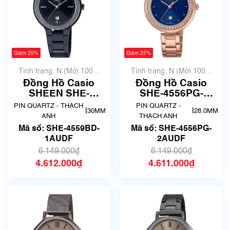
Giảm 25%
Giảm 25%
Tình trạng: N (Mới 100%
Tình trạng: N (Mới 100%
chưa qua sử dụng)
chưa qua sử dụng)
Đồng Hồ Casio
Đồng Hồ Casio
SHEEN SHE-
SHE-4556PG-
4559BD-1AUDF
2AUDF Chính Hãng
PIN QUARTZ - THẠCH
PIN QUARTZ -
|
|
30MM
28.0MM
Chính Hãng
ANH
THẠCH ANH
Mã số: SHE-4559BD-
Mã số: SHE-4556PG-
1AUDF
2AUDF
6.149.000₫
6.149.000₫
4.612.000₫
4.611.000₫