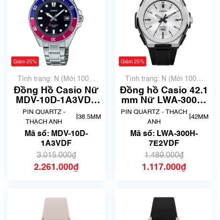
Giảm 25%
Giảm 25%
Tình trạng: N (Mới 100%
Tình trạng: N (Mới 100%
chưa qua sử dụng)
chưa qua sử dụng)
Đồng Hồ Casio Nữ
Đồng hồ Casio 42.1
MDV-10D-1A3VDF
mm Nữ LWA-300H-
Chính Hãng
7E2VDF
PIN QUARTZ -
PIN QUARTZ - THẠCH
|
|
38.5MM
42MM
THẠCH ANH
ANH
Mã số: MDV-10D-
Mã số: LWA-300H-
1A3VDF
7E2VDF
3.015.000₫
1.489.000₫
2.261.000₫
1.117.000₫