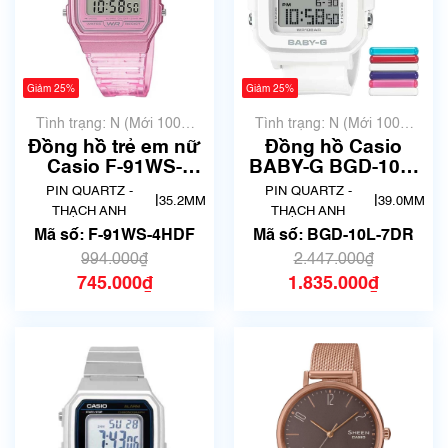
Giảm 25%
Giảm 25%
Tình trạng: N (Mới 100%
Tình trạng: N (Mới 100%
chưa qua sử dụng)
chưa qua sử dụng)
Đồng hồ trẻ em nữ
Đồng hồ Casio
Casio F-91WS-
BABY-G BGD-10L-
4HDF chính hãng
7DR Chính Hãng
PIN QUARTZ -
PIN QUARTZ -
|
|
35.2MM
39.0MM
THẠCH ANH
THẠCH ANH
Mã số: F-91WS-4HDF
Mã số: BGD-10L-7DR
994.000₫
2.447.000₫
745.000₫
1.835.000₫