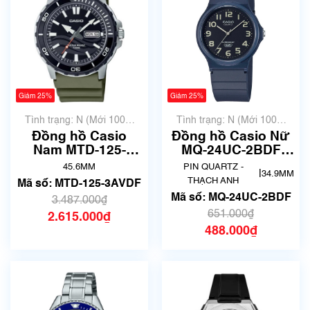
Giảm 25%
Giảm 25%
Tình trạng: N (Mới 100%
Tình trạng: N (Mới 100%
chưa qua sử dụng)
chưa qua sử dụng)
Đồng hồ Casio
Đồng hồ Casio Nữ
Nam MTD-125-
MQ-24UC-2BDF
3AVDF
Chính Hãng
45.6MM
PIN QUARTZ -
|
34.9MM
THẠCH ANH
Mã số: MTD-125-3AVDF
Mã số: MQ-24UC-2BDF
3.487.000₫
651.000₫
2.615.000₫
488.000₫