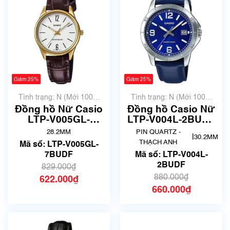
Giảm 25%
Giảm 25%
Tình trạng: N (Mới 100%
Tình trạng: N (Mới 100%
chưa qua sử dụng)
chưa qua sử dụng)
Đồng hồ Nữ Casio
Đồng hồ Casio Nữ
LTP-V005GL-
LTP-V004L-2BUDF
7BUDF
Chính Hãng
28.2MM
PIN QUARTZ -
|
30.2MM
THẠCH ANH
Mã số: LTP-V005GL-
7BUDF
Mã số: LTP-V004L-
2BUDF
829.000₫
880.000₫
622.000₫
660.000₫