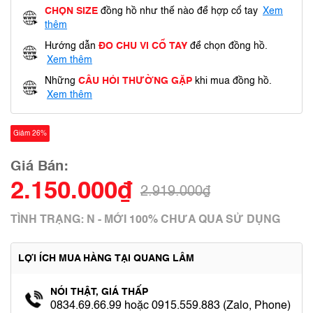
CHỌN SIZE
đồng hồ như thế nào để hợp cổ tay
Xem
thêm
Hướng dẫn
ĐO CHU VI CỔ TAY
để chọn đồng hồ.
Xem thêm
Những
CÂU HỎI THƯỜNG GẶP
khi mua đồng hồ.
Xem thêm
Giảm 26%
Giá Bán:
2.150.000₫
2.919.000₫
TÌNH TRẠNG: N - MỚI 100% CHƯA QUA SỬ DỤNG
LỢI ÍCH MUA HÀNG TẠI QUANG LÂM
NÓI THẬT, GIÁ THẤP
0834.69.66.99 hoặc 0915.559.883 (Zalo, Phone)