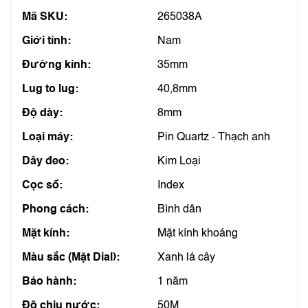
Mã SKU:
265038A
Giới tính:
Nam
Đường kính:
35mm
Lug to lug:
40,8mm
Độ dày:
8mm
Loại máy:
Pin Quartz - Thạch anh
Dây đeo:
Kim Loại
Cọc số:
Index
Phong cách:
Bình dân
Mặt kính:
Mặt kính khoáng
Màu sắc (Mặt Dial):
Xanh lá cây
Bảo hành:
1 năm
Độ chịu nước:
50M