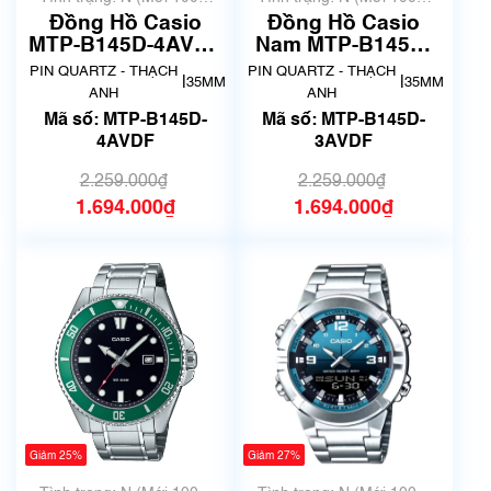
chưa qua sử dụng)
chưa qua sử dụng)
Đồng Hồ Casio
Đồng Hồ Casio
MTP-B145D-4AVDF
Nam MTP-B145D-
Chính Hãng
3AVDF Chính Hãng
PIN QUARTZ - THẠCH
PIN QUARTZ - THẠCH
|
|
35MM
35MM
ANH
ANH
Mã số: MTP-B145D-
Mã số: MTP-B145D-
4AVDF
3AVDF
2.259.000₫
2.259.000₫
1.694.000₫
1.694.000₫
Giảm 25%
Giảm 27%