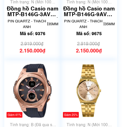
Tình trạng: N (Mới 100%
Tình trạng: N (Mới 100%
chưa qua sử dụng)
chưa qua sử dụng)
Đồng hồ Casio nam
Đồng hồ Casio nam
MTP-B146G-3AVDF
MTP-B146G-9AVDF
Chính Hãng | Mã số
| Chính Hãng | Mã
PIN QUARTZ - THẠCH
PIN QUARTZ - THẠCH
|
|
35MM
35MM
9376
số 9675
ANH
ANH
Mã số: 9376
Mã số: 9675
2.919.000₫
2.919.000₫
2.150.000₫
2.150.000₫
Giảm 41%
Giảm 25%
Tình trạng: B (Đã qua sử
Tình trạng: N (Mới 100%