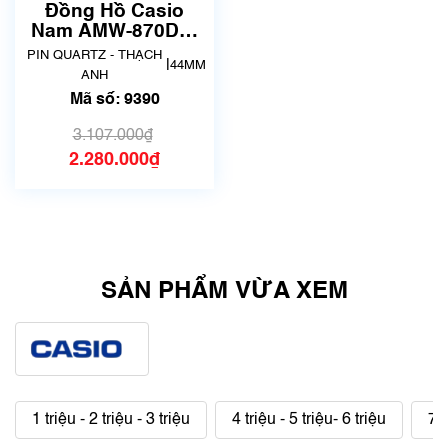
chưa qua sử dụng)
Đồng Hồ Casio
Nam AMW-870DA-
2A2VDF | New | Mã
PIN QUARTZ - THẠCH
|
44MM
số 9390
ANH
Mã số: 9390
3.107.000₫
2.280.000₫
SẢN PHẨM VỪA XEM
1 triệu - 2 triệu - 3 triệu
4 triệu - 5 triệu- 6 triệu
7 t