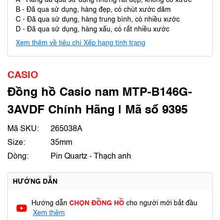
A - Hàng đã qua sử dụng nhưng rất đẹp, không có xước
B - Đã qua sử dụng, hàng đẹp, có chút xước dăm
C - Đã qua sử dụng, hàng trung bình, có nhiều xước
D - Đã qua sử dụng, hàng xấu, có rất nhiều xước
Xem thêm về tiêu chí Xếp hạng tình trạng
CASIO
Đồng hồ Casio nam MTP-B146G-
3AVDF Chính Hãng | Mã số 9395
Mã SKU:
265038A
Size:
35mm
Dòng:
Pin Quartz - Thạch anh
HƯỚNG DẪN
Hướng dẫn
CHỌN ĐỒNG HỒ
cho người mới bắt đầu
Xem thêm