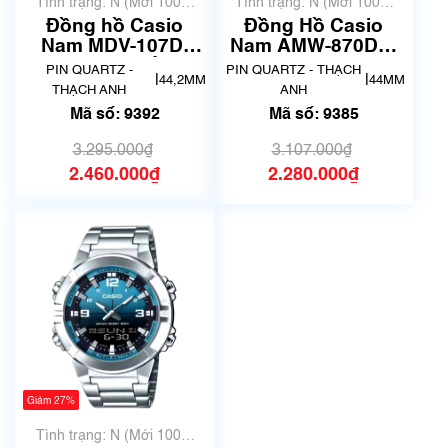
Tình trạng: N (Mới 100%
Tình trạng: N (Mới 100%
chưa qua sử dụng)
chưa qua sử dụng)
Đồng hồ Casio
Đồng Hồ Casio
Nam MDV-107D-
Nam AMW-870DA-
3AVDF | Mã số 9392
2A2VDF | New | Mã
PIN QUARTZ -
PIN QUARTZ - THẠCH
|
|
44,2MM
44MM
số 9385
THẠCH ANH
ANH
Mã số: 9392
Mã số: 9385
3.295.000₫
3.107.000₫
2.460.000₫
2.280.000₫
Giảm 27%
Tình trạng: N (Mới 100%