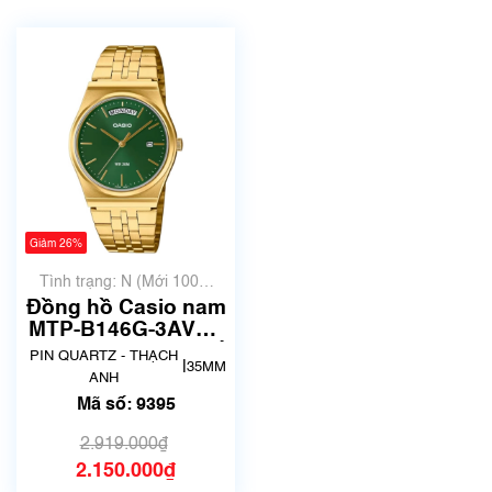
Giảm 26%
Tình trạng: N (Mới 100%
chưa qua sử dụng)
Đồng hồ Casio nam
MTP-B146G-3AVDF
Chính Hãng | Mã số
PIN QUARTZ - THẠCH
|
35MM
9395
ANH
Mã số: 9395
2.919.000₫
2.150.000₫