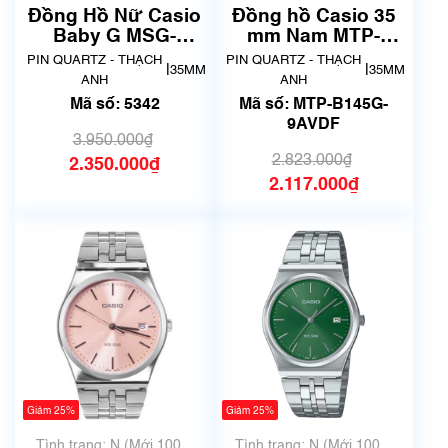
dụng, hàng đẹp, có chút
chưa qua sử dụng)
Đồng Hồ Nữ Casio
Đồng hồ Casio 35
xước dăm)
Baby G MSG-
mm Nam MTP-
C100G-1AJF | size
B145G-9AVDF
PIN QUARTZ - THẠCH
PIN QUARTZ - THẠCH
|
|
35MM
35MM
35mm | Mã số 5342
ANH
ANH
Mã số: 5342
Mã số: MTP-B145G-
9AVDF
3.950.000₫
2.823.000₫
2.350.000₫
2.117.000₫
Giảm 25%
Giảm 25%
Tình trạng: N (Mới 100%
Tình trạng: N (Mới 100%