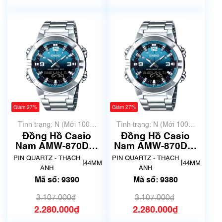
Giảm 27%
Giảm 27%
Tình trạng: N (Mới 100%
Tình trạng: N (Mới 100%
chưa qua sử dụng)
chưa qua sử dụng)
Đồng Hồ Casio
Đồng Hồ Casio
Nam AMW-870DA-
Nam AMW-870DA-
2A2VDF | New | Mã
2A2VDF | New | Mã
PIN QUARTZ - THẠCH
PIN QUARTZ - THẠCH
|
|
44MM
44MM
số 9390
số 9380
ANH
ANH
Mã số: 9390
Mã số: 9380
3.107.000₫
3.107.000₫
2.280.000₫
2.280.000₫