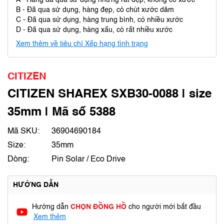
A - Hàng đã qua sử dụng nhưng rất đẹp, không có xước
B - Đã qua sử dụng, hàng đẹp, có chút xước dăm
C - Đã qua sử dụng, hàng trung bình, có nhiều xước
D - Đã qua sử dụng, hàng xấu, có rất nhiều xước
Xem thêm về tiêu chí Xếp hạng tình trạng
CITIZEN
CITIZEN SHAREX SXB30-0088 | size
35mm | Mã số 5388
Mã SKU:
36904690184
Size:
35mm
Dòng:
Pin Solar / Eco Drive
HƯỚNG DẪN
Hướng dẫn
CHỌN ĐỒNG HỒ
cho người mới bắt đầu
Xem thêm