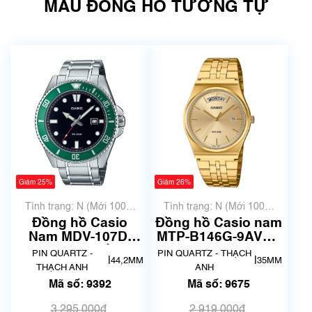
MẪU ĐỒNG HỒ TƯƠNG TỰ
Giảm 25%
Giảm 26%
Tình trạng: N (Mới 100%
Tình trạng: N (Mới 100%
chưa qua sử dụng)
chưa qua sử dụng)
Đồng hồ Casio
Đồng hồ Casio nam
Nam MDV-107D-
MTP-B146G-9AVDF
3AVDF | Mã số 9392
| Chính Hãng | Mã
PIN QUARTZ -
PIN QUARTZ - THẠCH
|
|
44,2MM
35MM
số 9675
THẠCH ANH
ANH
Mã số: 9392
Mã số: 9675
3.295.000₫
2.919.000₫