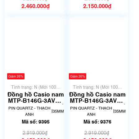
2.460.000₫
2.150.000₫
Giảm 26%
Giảm 26%
Tình trạng: N (Mới 100%
Tình trạng: N (Mới 100%
chưa qua sử dụng)
chưa qua sử dụng)
Đồng hồ Casio nam
Đồng hồ Casio nam
MTP-B146G-3AVDF
MTP-B146G-3AVDF
Chính Hãng | Mã số
Chính Hãng | Mã số
PIN QUARTZ - THẠCH
PIN QUARTZ - THẠCH
|
|
35MM
35MM
9395
9376
ANH
ANH
Mã số: 9395
Mã số: 9376
2.919.000₫
2.919.000₫