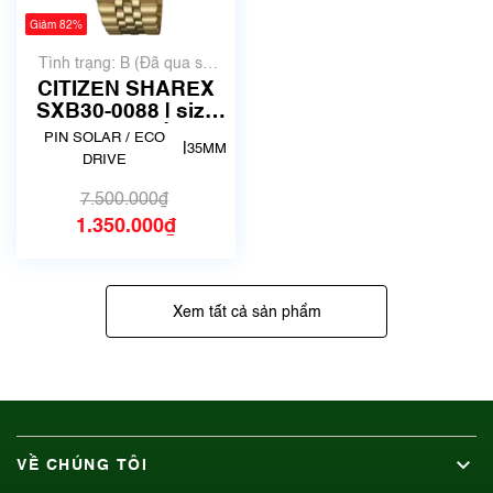
Giảm 82%
Tình trạng: B (Đã qua sử
dụng, hàng đẹp, có chút
CITIZEN SHAREX
xước dăm)
SXB30-0088 | size
35mm | Mã số 5388
PIN SOLAR / ECO
|
35MM
DRIVE
7.500.000₫
1.350.000₫
Xem tất cả sản phẩm
VỀ CHÚNG TÔI