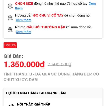
CHỌN SIZE
đồng hồ như thế nào để hợp cổ tay
Xem
thêm
Hướng dẫn
ĐO CHU VI CỔ TAY
để chọn đồng hồ.
Xem thêm
Những
CÂU HỎI THƯỜNG GẶP
khi mua đồng hồ.
Xem thêm
Giảm 82%
Giá Bán:
1.350.000₫
7.500.000₫
TÌNH TRẠNG: B - ĐÃ QUA SỬ DỤNG, HÀNG ĐẸP, CÓ
CHÚT XƯỚC DĂM
LỢI ÍCH MUA HÀNG TẠI QUANG LÂM
NÓI THẬT, GIÁ THẤP