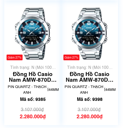
Giảm 27%
Giảm 27%
Tình trạng: N (Mới 100%
Tình trạng: N (Mới 100%
chưa qua sử dụng)
chưa qua sử dụng)
Đồng Hồ Casio
Đồng Hồ Casio
Nam AMW-870DA-
Nam AMW-870DA-
2A2VDF | New | Mã
2A2VDF | New | Mã
PIN QUARTZ - THẠCH
PIN QUARTZ - THẠCH
|
|
44MM
44MM
số 9385
số 9398
ANH
ANH
Mã số: 9385
Mã số: 9398
3.107.000₫
3.107.000₫
2.280.000₫
2.280.000₫