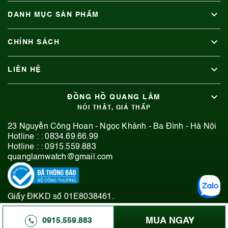
DANH MỤC SẢN PHẨM
CHÍNH SÁCH
LIÊN HỆ
ĐỒNG HỒ QUANG LÂM
NÓI THẬT, GIÁ THẤP
23 Nguyễn Công Hoan - Ngọc Khánh - Ba Đình - Hà Nội
Hotline : :
0834.69.66.99
Hotline : :
0915.559.883
quanglamwatch@gmail.com
Giấy ĐKKD số 01E8038461.
© 2019-2026 Bản quyền thuộc Đồng Hồ Quang Lâm.
MUA NGAY
0915.559.883