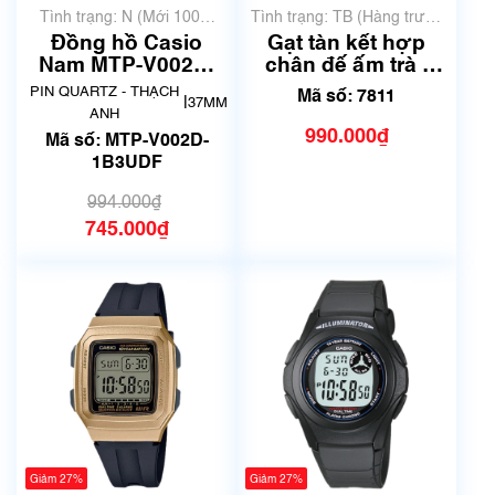
Tình trạng: N (Mới 100%
Tình trạng: TB (Hàng trưng
chưa qua sử dụng)
bày, thanh lý)
Đồng hồ Casio
Gạt tàn kết hợp
Nam MTP-V002D-
chân đế ấm trà |
1B3UDF Chính
Đường Kính 15cm |
PIN QUARTZ - THẠCH
Mã số: 7811
|
37MM
Hãng
Mã số 7811
ANH
990.000₫
Mã số: MTP-V002D-
1B3UDF
994.000₫
745.000₫
Giảm 27%
Giảm 27%