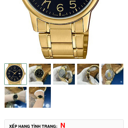
N
XẾP HẠNG TÌNH TRẠNG: