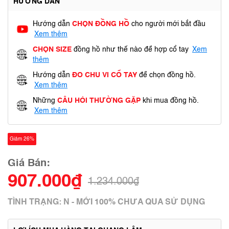
HƯỚNG DẪN
Hướng dẫn
CHỌN ĐỒNG HỒ
cho người mới bắt đầu
Xem thêm
CHỌN SIZE
đồng hồ như thế nào để hợp cổ tay
Xem
thêm
Hướng dẫn
ĐO CHU VI CỔ TAY
để chọn đồng hồ.
Xem thêm
Những
CÂU HỎI THƯỜNG GẶP
khi mua đồng hồ.
Xem thêm
Giảm 26%
Giá Bán:
907.000₫
1.234.000₫
TÌNH TRẠNG: N - MỚI 100% CHƯA QUA SỬ DỤNG