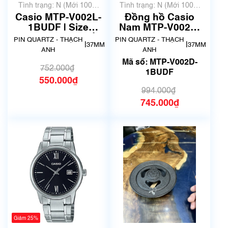
Tình trạng: N (Mới 100%
Tình trạng: N (Mới 100%
chưa qua sử dụng)
chưa qua sử dụng)
Casio MTP-V002L-
Đồng hồ Casio
1BUDF | Size
Nam MTP-V002D-
36.5mm | Mã số
1BUDF Chính Hãng
PIN QUARTZ - THẠCH
PIN QUARTZ - THẠCH
|
|
37MM
37MM
5584A
ANH
ANH
Mã số: MTP-V002D-
752.000₫
1BUDF
550.000₫
994.000₫
745.000₫
Giảm 25%