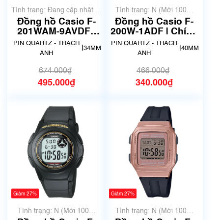
Tình trạng: Đang cập nhật ...
Tình trạng: N (Mới 100%
chưa qua sử dụng)
Đồng hồ Casio F-
Đồng hồ Casio F-
201WAM-9AVDF |
200W-1ADF | Chính
Chính hãng
hãng
PIN QUARTZ - THẠCH
PIN QUARTZ - THẠCH
|
|
34MM
40MM
ANH
ANH
674.000₫
466.000₫
495.000₫
340.000₫
Giảm 27%
Giảm 27%
Tình trạng: N (Mới 100%
Tình trạng: N (Mới 100%