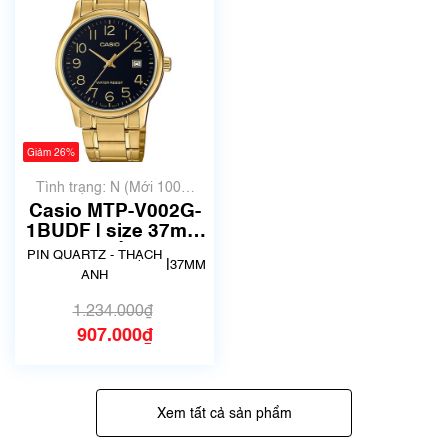
Giảm 26%
Tình trạng: N (Mới 100%
chưa qua sử dụng)
Casio MTP-V002G-
1BUDF | size 37mm
| Mã số 5632
PIN QUARTZ - THẠCH
|
37MM
ANH
1.234.000₫
907.000₫
Xem tất cả sản phẩm