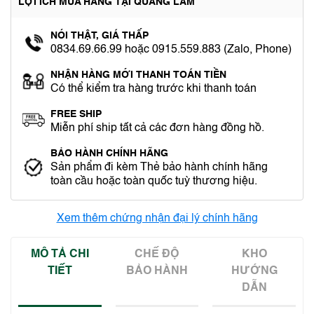
LỢI ÍCH MUA HÀNG TẠI QUANG LÂM
NÓI THẬT, GIÁ THẤP
0834.69.66.99 hoặc 0915.559.883 (Zalo, Phone)
NHẬN HÀNG MỚI THANH TOÁN TIỀN
Có thể kiểm tra hàng trước khi thanh toán
FREE SHIP
Miễn phí ship tất cả các đơn hàng đồng hồ.
BẢO HÀNH CHÍNH HÃNG
Sản phẩm đi kèm Thẻ bảo hành chính hãng
toàn cầu hoặc toàn quốc tuỳ thương hiệu.
Xem thêm chứng nhận đại lý chính hãng
MÔ TẢ CHI
CHẾ ĐỘ
KHO
TIẾT
BẢO HÀNH
HƯỚNG
DẪN