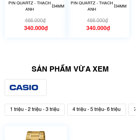
hãng
hãng
PIN QUARTZ - THẠCH
PIN QUARTZ - THẠCH
|
|
34MM
34MM
ANH
ANH
466.000₫
466.000₫
340.000₫
340.000₫
SẢN PHẨM VỪA XEM
1 triệu - 2 triệu - 3 triệu
4 triệu - 5 triệu- 6 triệu
7 t