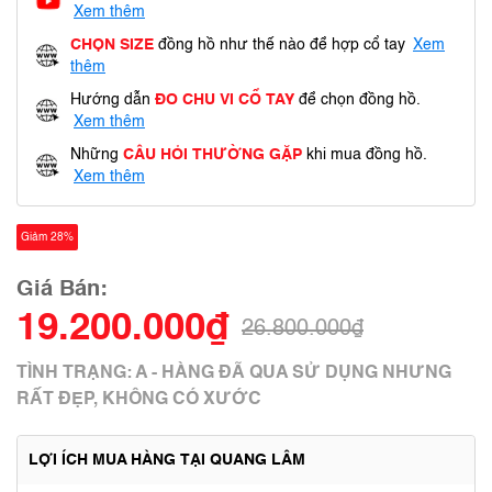
Xem thêm
CHỌN SIZE
đồng hồ như thế nào để hợp cổ tay
Xem
thêm
Hướng dẫn
ĐO CHU VI CỔ TAY
để chọn đồng hồ.
Xem thêm
Những
CÂU HỎI THƯỜNG GẶP
khi mua đồng hồ.
Xem thêm
Giảm 28%
Giá Bán:
19.200.000₫
26.800.000₫
TÌNH TRẠNG: A - HÀNG ĐÃ QUA SỬ DỤNG NHƯNG
RẤT ĐẸP, KHÔNG CÓ XƯỚC
LỢI ÍCH MUA HÀNG TẠI QUANG LÂM