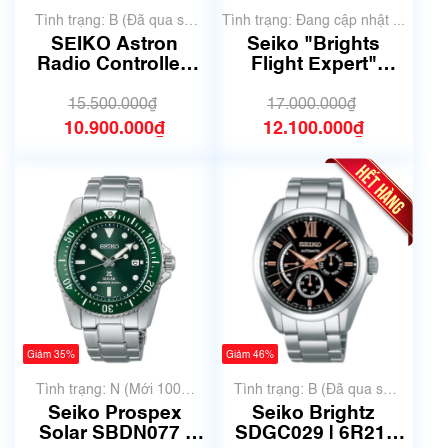
Tình trạng: B (Đã qua sử
Tình trạng: Đang cập nhật ...
dụng, hàng đẹp, có chút
SEIKO Astron
Seiko "Brights
xước dăm)
Radio Controlled
Flight Expert"
7B72-0AD0
SAGA223 8B92-
SBXY029
0AT0
15.500.000₫
17.000.000₫
10.900.000₫
12.100.000₫
Giảm 35%
Giảm 46%
Tình trạng: N (Mới 100%
Tình trạng: B (Đã qua sử
chưa qua sử dụng)
dụng, hàng đẹp, có chút
Seiko Prospex
Seiko Brightz
xước dăm)
Solar SBDN077 |
SDGC029 | 6R21-