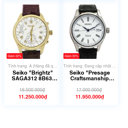
Giảm 32%
Giảm 30%
Tình trạng: A (Hàng đã qua
Tình trạng: Đang cập nhật ...
sử dụng nhưng rất đẹp,
Seiko "Brightz"
Seiko "Presage
không có xước)
SAGA312 8B63-
Craftsmanship
0AY0
series" SARX049
16.500.000₫
17.000.000₫
11.250.000₫
11.950.000₫