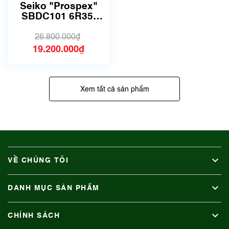
sử dụng nhưng rất đẹp,
Seiko "Prospex"
không có xước)
SBDC101 6R35-
00P0
26.800.000₫
19.200.000₫
Xem tất cả sản phẩm
VỀ CHÚNG TÔI
DANH MỤC SẢN PHẨM
CHÍNH SÁCH