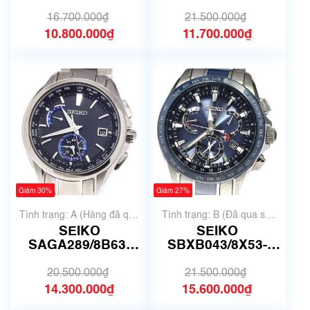
V147-0CS0 |
00W0 | Size 41.5mm
SNE583P1 |
| Mã số 6652
16.700.000₫
21.500.000₫
SNE583
10.800.000₫
11.700.000₫
Giảm 30%
Giảm 27%
Tình trạng: A (Hàng đã qua
Tình trạng: B (Đã qua sử
sử dụng nhưng rất đẹp,
dụng, hàng đẹp, có chút
SEIKO
SEIKO
không có xước)
xước dăm)
SAGA289/8B63-
SBXB043/8X53-
0AV0
0AB0-2 Astron 8X
20.500.000₫
21.500.000₫
14.300.000₫
15.600.000₫