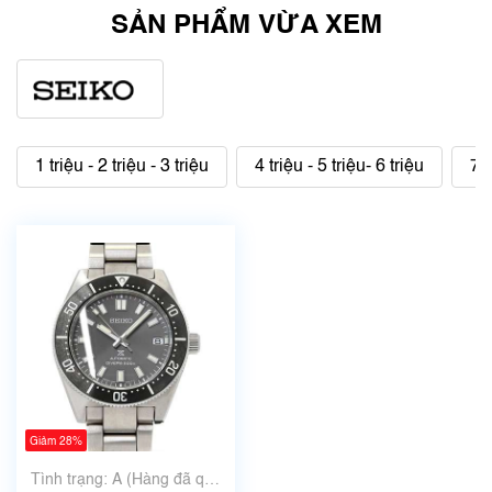
SẢN PHẨM VỪA XEM
1 triệu - 2 triệu - 3 triệu
4 triệu - 5 triệu- 6 triệu
7 t
Giảm 28%
Tình trạng: A (Hàng đã qua