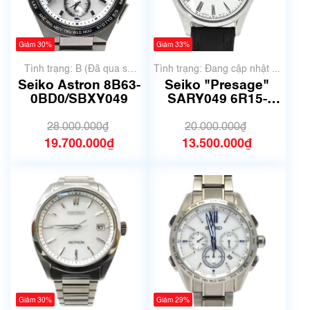
Giảm 30%
Giảm 33%
Tình trạng: B (Đã qua sử
Tình trạng: Đang cập nhật ...
dụng, hàng đẹp, có chút
Seiko Astron 8B63-
Seiko "Presage"
xước dăm)
0BD0/SBXY049
SARY049 6R15-
03V0
28.000.000₫
20.000.000₫
19.700.000₫
13.500.000₫
Giảm 30%
Giảm 29%