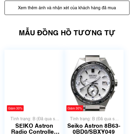
Xem thêm ảnh và nhận xét của khách hàng đã mua
MẪU ĐỒNG HỒ TƯƠNG TỰ
Giảm 30%
Giảm 30%
Tình trạng: B (Đã qua sử
Tình trạng: B (Đã qua sử
dụng, hàng đẹp, có chút
dụng, hàng đẹp, có chút
SEIKO Astron
Seiko Astron 8B63-
xước dăm)
xước dăm)
Radio Controlled
0BD0/SBXY049