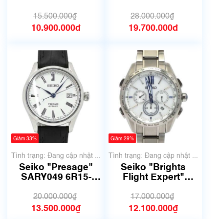
7B72-0AD0
SBXY029
15.500.000₫
28.000.000₫
10.900.000₫
19.700.000₫
Giảm 33%
Giảm 29%
Tình trạng: Đang cập nhật ...
Tình trạng: Đang cập nhật ...
Seiko "Presage"
Seiko "Brights
SARY049 6R15-
Flight Expert"
03V0
SAGA223 8B92-
0AT0
20.000.000₫
17.000.000₫
13.500.000₫
12.100.000₫