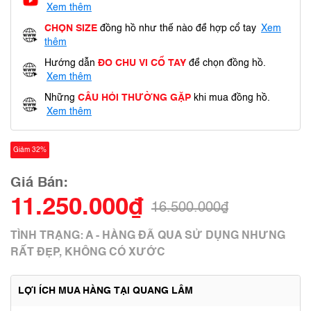
Xem thêm
CHỌN SIZE
đồng hồ như thế nào để hợp cổ tay
Xem
thêm
Hướng dẫn
ĐO CHU VI CỔ TAY
để chọn đồng hồ.
Xem thêm
Những
CÂU HỎI THƯỜNG GẶP
khi mua đồng hồ.
Xem thêm
Giảm 32%
Giá Bán:
11.250.000₫
16.500.000₫
TÌNH TRẠNG: A - HÀNG ĐÃ QUA SỬ DỤNG NHƯNG
RẤT ĐẸP, KHÔNG CÓ XƯỚC
LỢI ÍCH MUA HÀNG TẠI QUANG LÂM