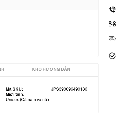
̀NH
KHO HƯỚNG DẪN
Mã SKU:
JPS390096490186
Giới tính:
Unisex (Cả nam và nữ)