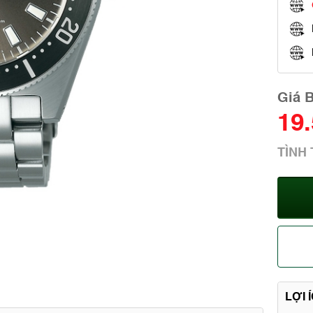
Giá 
19
TÌNH
LỢI 