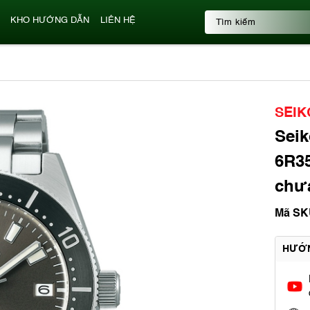
KHO HƯỚNG DẪN
LIÊN HỆ
SEIK
Seik
6R35
chư
Mã SK
HƯỚ