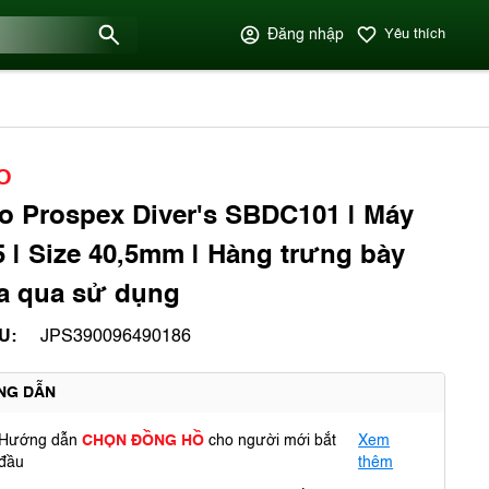
Đăng nhập
Yêu thích
O
o Prospex Diver's SBDC101 | Máy
 | Size 40,5mm | Hàng trưng bày
a qua sử dụng
U:
JPS390096490186
NG DẪN
Hướng dẫn
CHỌN ĐỒNG HỒ
cho người mới bắt
Xem
đầu
thêm