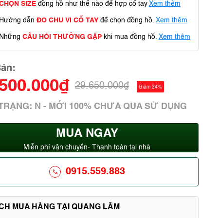
CHỌN SIZE
đồng hồ như thế nào để hợp cổ tay
Xem thêm
Hướng dẫn
ĐO CHU VI CỔ TAY
để chọn đồng hồ.
Xem thêm
Những
CÂU HỎI THƯỜNG GẶP
khi mua đồng hồ.
Xem thêm
Bán:
.500.000₫
29.650.000₫
Giảm 34%
 TRẠNG: N - MỚI 100% CHƯA QUA SỬ DỤNG
MUA NGAY
Miễn phí vận chuyển- Thanh toán tại nhà
0915.559.883
ÍCH MUA HÀNG TẠI QUANG LÂM