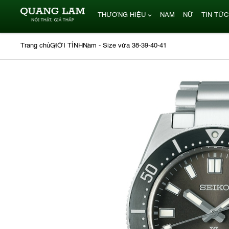
THƯƠNG HIỆU
NAM
NỮ
TIN TỨC
Trang chủ
GIỚI TÍNH
Nam - Size vừa 38-39-40-41