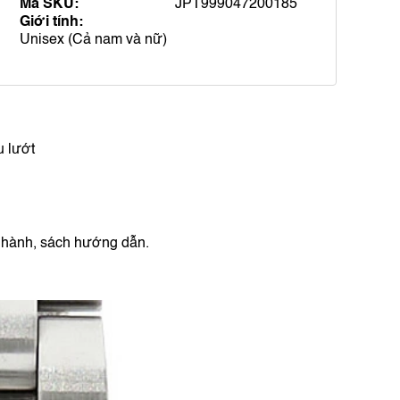
Mã SKU:
JPT999047200185
Giới tính:
Unisex (Cả nam và nữ)
u lướt
o hành, sách hướng dẫn.