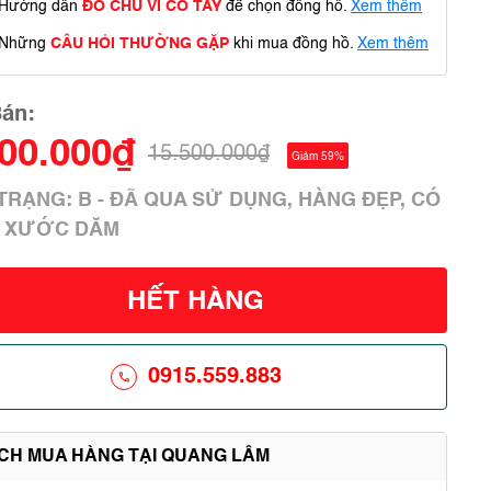
Hướng dẫn
ĐO CHU VI CỔ TAY
để chọn đồng hồ.
Xem thêm
Những
CÂU HỎI THƯỜNG GẶP
khi mua đồng hồ.
Xem thêm
Bán:
300.000₫
15.500.000₫
Giảm 59%
 TRẠNG: B - ĐÃ QUA SỬ DỤNG, HÀNG ĐẸP, CÓ
 XƯỚC DĂM
HẾT HÀNG
0915.559.883
ÍCH MUA HÀNG TẠI QUANG LÂM