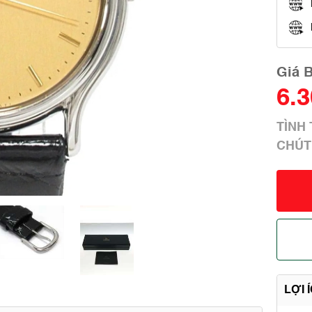
Giá 
6.
TÌNH
CHÚT
LỢI 