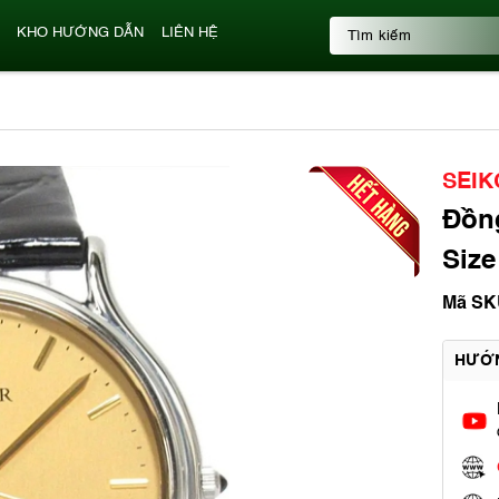
KHO HƯỚNG DẪN
LIÊN HỆ
SEIK
Đồng
Size
Mã SK
HƯỚ