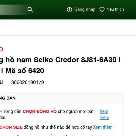
Đăng nhập
Yêu thích
O
 hồ nam Seiko Credor 8J81-6A30 |
 | Mã số 6420
U:
366026190179
NG DẪN
Hướng dẫn
CHỌN ĐỒNG HỒ
cho người mới bắt
Xem
đầu
thêm
CHỌN SIZE
đồng hồ như thế nào để hợp cổ tay
Xem thêm