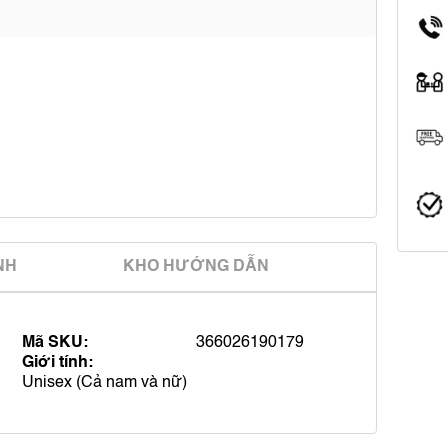
̀NH
KHO HƯỚNG DẪN
Mã SKU:
366026190179
Giới tính:
Unisex (Cả nam và nữ)