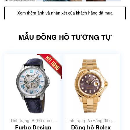
Xem thêm ảnh và nhận xét của khách hàng đã mua
MẪU ĐỒNG HỒ TƯƠNG TỰ
Tình trạng: B (Đã qua sử
Tình trạng: A (Hàng đã qua
dụng, hàng đẹp, có chút
sử dụng nhưng rất đẹp,
Furbo Design
Đồng hồ Rolex