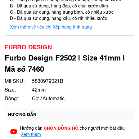
A - Hàng đã qua sử dụng nhưng rất đẹp, không có xước
B - Đã qua sử dụng, hàng đẹp, có chút xước dăm
C - Đã qua sử dụng, hàng trung bình, có nhiều xước
D - Đã qua sử dụng, hàng xấu, có rất nhiều xước
Xem thêm về tiêu chí Xếp hạng tình trạng
FURBO DESIGN
Furbo Design F2502 | Size 41mm |
Mã số 7460
Mã SKU:
5830979021B
Size:
42mm
Dòng:
Cơ / Automatic
HƯỚNG DẪN
Hướng dẫn
CHỌN ĐỒNG HỒ
cho người mới bắt đầu
Xem thêm