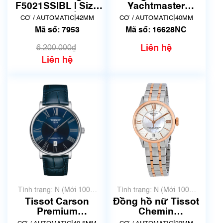
xước dăm)
không có xước)
F5021SSIBL | Size
Yachtmaster
42mm | Mã số 7953
16628NC
|
|
CƠ / AUTOMATIC
42MM
CƠ / AUTOMATIC
40MM
Mã số: 7953
Mã số: 16628NC
Liên hệ
6.200.000₫
Liên hệ
Tình trạng: N (Mới 100%
Tình trạng: N (Mới 100%
chưa qua sử dụng)
chưa qua sử dụng)
Tissot Carson
Đồng hồ nữ Tissot
Premium
Chemin
Powermatic 80
DeTourelles