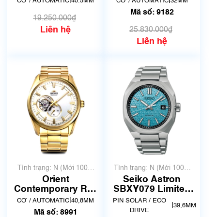
|
|
CƠ / AUTOMATIC
40.5MM
CƠ / AUTOMATIC
32MM
T122.407.16.043.00
Powermatic 80
Mã số: 9182
| New
T099.207.22.118.01
19.250.000₫
| Mã số 9182
Liên hệ
25.830.000₫
Liên hệ
Tình trạng: N (Mới 100%
Tình trạng: N (Mới 100%
chưa qua sử dụng)
chưa qua sử dụng)
Orient
Seiko Astron
Contemporary RN-
SBXY079 Limited
AR0007S | F6S2-
600 | Hàng đang về
|
CƠ / AUTOMATIC
40,8MM
PIN SOLAR / ECO
|
39,6MM
UAA0 | Mã số 8991
DRIVE
Mã số: 8991