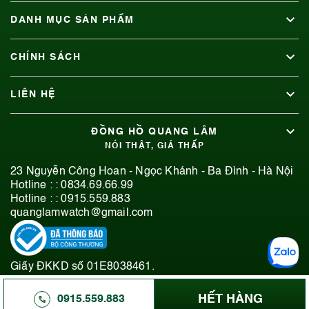
DANH MỤC SẢN PHẨM
CHÍNH SÁCH
LIÊN HỆ
ĐỒNG HỒ QUANG LÂM
NÓI THẬT, GIÁ THẤP
23 Nguyễn Công Hoan - Ngọc Khánh - Ba Đình - Hà Nội
Hotline : :
0834.69.66.99
Hotline : :
0915.559.883
quanglamwatch@gmail.com
Giấy ĐKKD số 01E8038461.
© 2019-2026 Bản quyền thuộc Đồng Hồ Quang Lâm.
HẾT HÀNG
0915.559.883