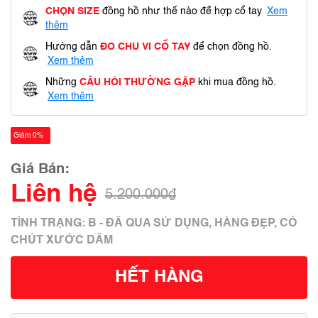
CHỌN SIZE
đồng hồ như thế nào để hợp cổ tay
Xem
thêm
Hướng dẫn
ĐO CHU VI CỔ TAY
để chọn đồng hồ.
Xem thêm
Những
CÂU HỎI THƯỜNG GẶP
khi mua đồng hồ.
Xem thêm
Giảm 0%
Giá Bán:
Liên hệ
5.200.000₫
TÌNH TRẠNG: B - ĐÃ QUA SỬ DỤNG, HÀNG ĐẸP, CÓ
CHÚT XƯỚC DĂM
HẾT HÀNG