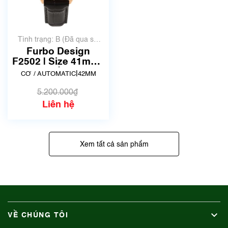
Tình trạng: B (Đã qua sử
dụng, hàng đẹp, có chút
Furbo Design
xước dăm)
F2502 | Size 41mm |
Mã số 7460
|
CƠ / AUTOMATIC
42MM
5.200.000₫
Liên hệ
Xem tất cả sản phẩm
VỀ CHÚNG TÔI