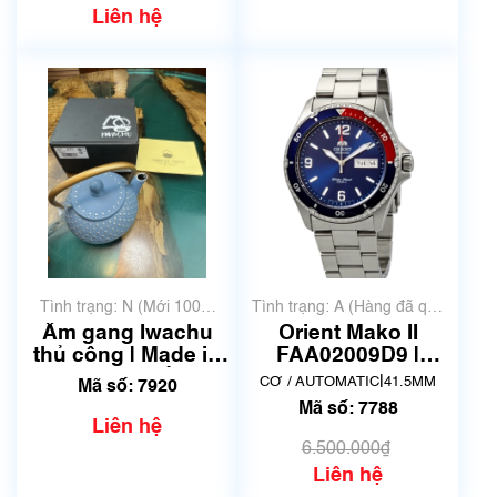
Liên hệ
Tình trạng: N (Mới 100%
Tình trạng: A (Hàng đã qua
chưa qua sử dụng)
sử dụng nhưng rất đẹp,
Ấm gang Iwachu
Orient Mako II
không có xước)
thủ công | Made in
FAA02009D9 |
Japan | Mã số 7920
AA02-C5-B | Made
|
CƠ / AUTOMATIC
41.5MM
Mã số: 7920
in Japnan | Mã số
Mã số: 7788
7788
Liên hệ
6.500.000₫
Liên hệ