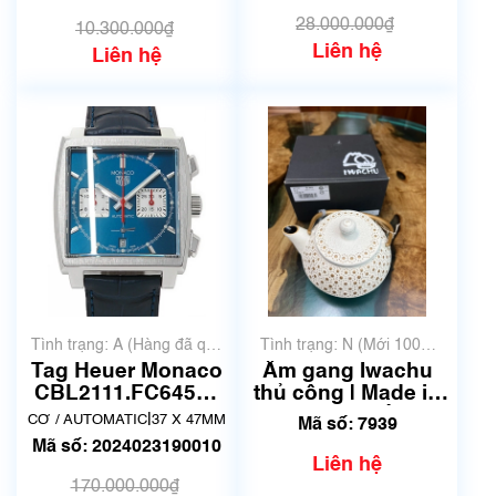
28.000.000₫
10.300.000₫
Liên hệ
Liên hệ
Tình trạng: A (Hàng đã qua
Tình trạng: N (Mới 100%
sử dụng nhưng rất đẹp,
chưa qua sử dụng)
Tag Heuer Monaco
Ấm gang Iwachu
không có xước)
CBL2111.FC6453 |
thủ công | Made in
Đã qua sử dụng
Japan | Mã số 7939
|
CƠ / AUTOMATIC
37 X 47MM
Mã số: 7939
lướt
Mã số: 2024023190010
Liên hệ
170.000.000₫