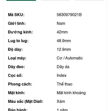
Mã SKU:
5830979021B
Giới tính:
Nam
Đường kính:
42mm
Lug to lug:
48.9mm
Độ dày:
12.9mm
Loại máy:
Cơ / Automatic
Dây đeo:
Dây da
Cọc số:
Index
Phong cách:
Thể thao
Mặt kính:
Mặt kính khoáng
Màu sắc (Mặt Dial):
Xám
Bảo hành:
1 năm