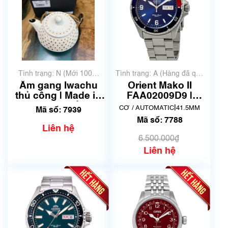
Tình trạng: N (Mới 100%
Tình trạng: A (Hàng đã qua
chưa qua sử dụng)
sử dụng nhưng rất đẹp,
Ấm gang Iwachu
Orient Mako II
không có xước)
thủ công | Made in
FAA02009D9 |
Japan | Mã số 7939
AA02-C5-B | Made
|
CƠ / AUTOMATIC
41.5MM
Mã số: 7939
in Japnan | Mã số
Mã số: 7788
7788
Liên hệ
6.500.000₫
Liên hệ