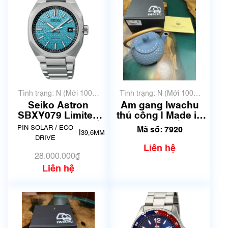
Tình trạng: N (Mới 100%
Tình trạng: N (Mới 100%
chưa qua sử dụng)
chưa qua sử dụng)
Seiko Astron
Ấm gang Iwachu
SBXY079 Limited
thủ công | Made in
600 | Hàng đang về
Japan | Mã số 7920
PIN SOLAR / ECO
Mã số: 7920
|
39,6MM
DRIVE
Liên hệ
28.000.000₫
Liên hệ