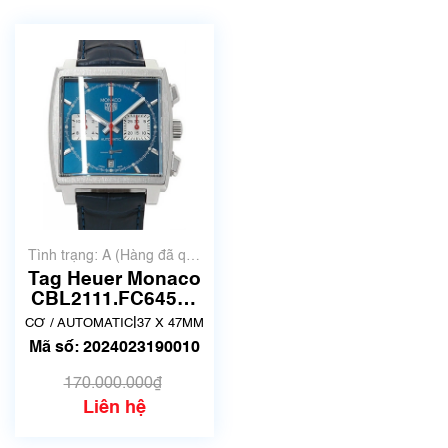
Tình trạng: A (Hàng đã qua
sử dụng nhưng rất đẹp,
Tag Heuer Monaco
không có xước)
CBL2111.FC6453 |
Đã qua sử dụng
|
CƠ / AUTOMATIC
37 X 47MM
lướt
Mã số: 2024023190010
170.000.000₫
Liên hệ