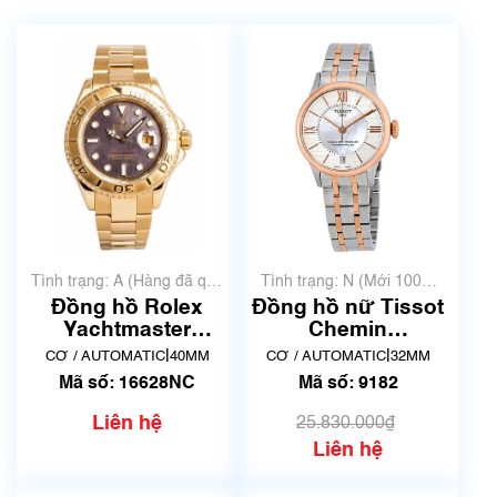
Tình trạng: A (Hàng đã qua
Tình trạng: N (Mới 100%
sử dụng nhưng rất đẹp,
chưa qua sử dụng)
Đồng hồ Rolex
Đồng hồ nữ Tissot
không có xước)
Yachtmaster
Chemin
16628NC
DeTourelles
|
|
CƠ / AUTOMATIC
40MM
CƠ / AUTOMATIC
32MM
Powermatic 80
Mã số: 16628NC
Mã số: 9182
T099.207.22.118.01
| Mã số 9182
Liên hệ
25.830.000₫
Liên hệ