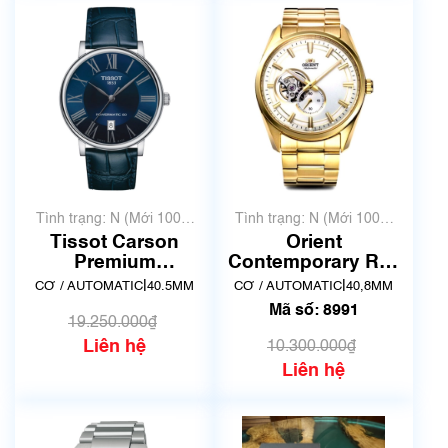
Tình trạng: N (Mới 100%
Tình trạng: N (Mới 100%
chưa qua sử dụng)
chưa qua sử dụng)
Tissot Carson
Orient
Premium
Contemporary RN-
Powermatic 80
AR0007S | F6S2-
|
|
CƠ / AUTOMATIC
40.5MM
CƠ / AUTOMATIC
40,8MM
T122.407.16.043.00
UAA0 | Mã số 8991
Mã số: 8991
| New
19.250.000₫
Liên hệ
10.300.000₫
Liên hệ