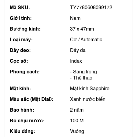
Mã SKU:
TY7780608099172
Giới tính:
Nam
Đường kính:
37 x 47mm
Loại máy:
Cơ / Automatic
Dây đeo:
Dây da
Cọc số:
Index
Phong cách:
Sang trọng
Thể thao
Mặt kính:
Mặt kính Sapphire
Màu sắc (Mặt Dial):
Xanh nước biển
Bảo hành:
2 năm
Độ chịu nước:
100 M
Kiểu dáng:
Vuông