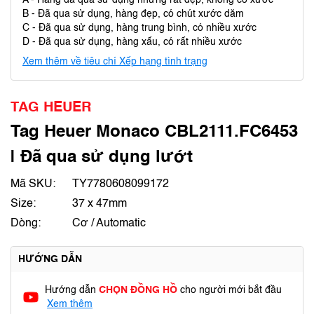
A - Hàng đã qua sử dụng nhưng rất đẹp, không có xước
B - Đã qua sử dụng, hàng đẹp, có chút xước dăm
C - Đã qua sử dụng, hàng trung bình, có nhiều xước
D - Đã qua sử dụng, hàng xấu, có rất nhiều xước
Xem thêm về tiêu chí Xếp hạng tình trạng
TAG HEUER
Tag Heuer Monaco CBL2111.FC6453
| Đã qua sử dụng lướt
Mã SKU:
TY7780608099172
Size:
37 x 47mm
Dòng:
Cơ / Automatic
HƯỚNG DẪN
Hướng dẫn
CHỌN ĐỒNG HỒ
cho người mới bắt đầu
Xem thêm