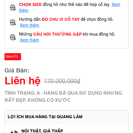
CHỌN SIZE
đồng hồ như thế nào để hợp cổ tay
Xem
thêm
Hướng dẫn
ĐO CHU VI CỔ TAY
để chọn đồng hồ.
Xem thêm
Những
CÂU HỎI THƯỜNG GẶP
khi mua đồng hồ.
Xem thêm
Giảm 0%
Giá Bán:
Liên hệ
170.000.000₫
TÌNH TRẠNG: A - HÀNG ĐÃ QUA SỬ DỤNG NHƯNG
RẤT ĐẸP, KHÔNG CÓ XƯỚC
LỢI ÍCH MUA HÀNG TẠI QUANG LÂM
NÓI THẬT, GIÁ THẤP