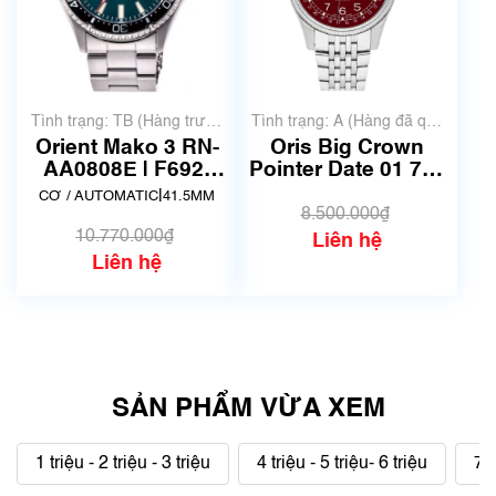
Tình trạng: TB (Hàng trưng
Tình trạng: A (Hàng đã qua
bày, thanh lý)
sử dụng nhưng rất đẹp,
Orient Mako 3 RN-
Oris Big Crown
không có xước)
AA0808E | F692-
Pointer Date 01 754
UAA0 | Size
7741 4068-07 8 20
|
CƠ / AUTOMATIC
41.5MM
41.5mm | Mã số
22 | Size 30mm | Mã
8.500.000₫
6801
số 6757
10.770.000₫
Liên hệ
Liên hệ
SẢN PHẨM VỪA XEM
1 triệu - 2 triệu - 3 triệu
4 triệu - 5 triệu- 6 triệu
7 t