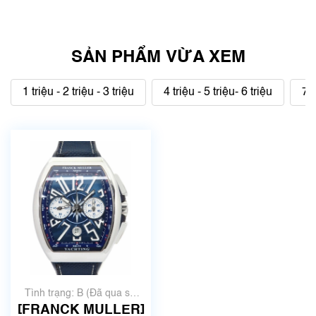
SẢN PHẨM VỪA XEM
1 triệu - 2 triệu - 3 triệu
4 triệu - 5 triệu- 6 triệu
7 t
Tình trạng: B (Đã qua sử
dụng, hàng đẹp, có chút
[FRANCK MULLER]