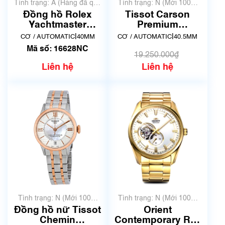
Tình trạng: A (Hàng đã qua
Tình trạng: N (Mới 100%
sử dụng nhưng rất đẹp,
chưa qua sử dụng)
Đồng hồ Rolex
Tissot Carson
không có xước)
Yachtmaster
Premium
16628NC
Powermatic 80
|
|
CƠ / AUTOMATIC
40MM
CƠ / AUTOMATIC
40.5MM
T122.407.16.043.00
Mã số: 16628NC
| New
19.250.000₫
Liên hệ
Liên hệ
Tình trạng: N (Mới 100%
Tình trạng: N (Mới 100%
chưa qua sử dụng)
chưa qua sử dụng)
Đồng hồ nữ Tissot
Orient
Chemin
Contemporary RN-