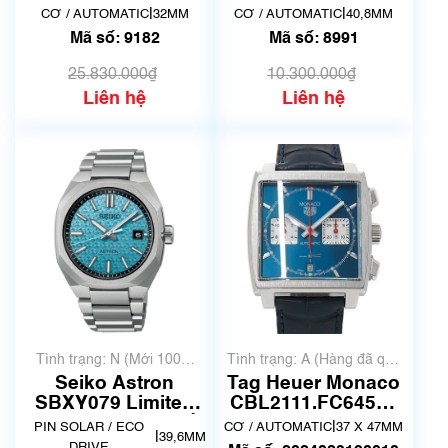
DeTourelles
AR0007S | F6S2-
|
|
CƠ / AUTOMATIC
32MM
CƠ / AUTOMATIC
40,8MM
Powermatic 80
UAA0 | Mã số 8991
Mã số: 9182
Mã số: 8991
T099.207.22.118.01
| Mã số 9182
25.830.000₫
10.300.000₫
Liên hệ
Liên hệ
Tình trạng: N (Mới 100%
Tình trạng: A (Hàng đã qua
chưa qua sử dụng)
sử dụng nhưng rất đẹp,
Seiko Astron
Tag Heuer Monaco
không có xước)
SBXY079 Limited
CBL2111.FC6453 |
600 | Hàng đang về
Đã qua sử dụng
|
PIN SOLAR / ECO
CƠ / AUTOMATIC
37 X 47MM
|
39,6MM
lướt
DRIVE