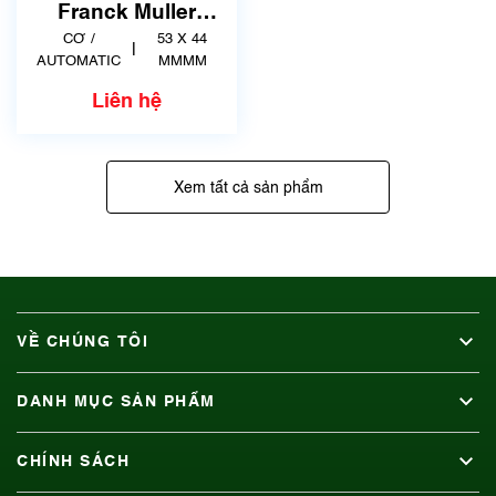
xước dăm)
Franck Muller
Vanguard Yachting
CƠ /
53 X 44
|
Chronograph
AUTOMATIC
MMMM
V45CCDT
Liên hệ
Xem tất cả sản phẩm
VỀ CHÚNG TÔI
DANH MỤC SẢN PHẨM
CHÍNH SÁCH