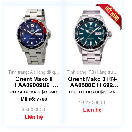
Tình trạng: A (Hàng đã qua
Tình trạng: TB (Hàng trưng
sử dụng nhưng rất đẹp,
bày, thanh lý)
Orient Mako II
Orient Mako 3 RN-
không có xước)
FAA02009D9 |
AA0808E | F692-
AA02-C5-B | Made
UAA0 | Size
|
|
CƠ / AUTOMATIC
41.5MM
CƠ / AUTOMATIC
41.5MM
in Japnan | Mã số
41.5mm | Mã số
Mã số: 7788
7788
6801
10.770.000₫
Liên hệ
6.500.000₫
Liên hệ