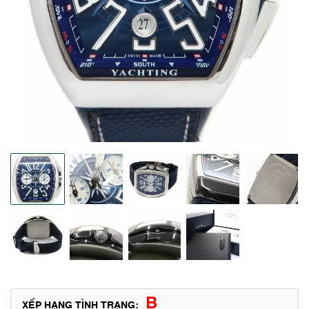
B
XẾP HẠNG TÌNH TRẠNG: