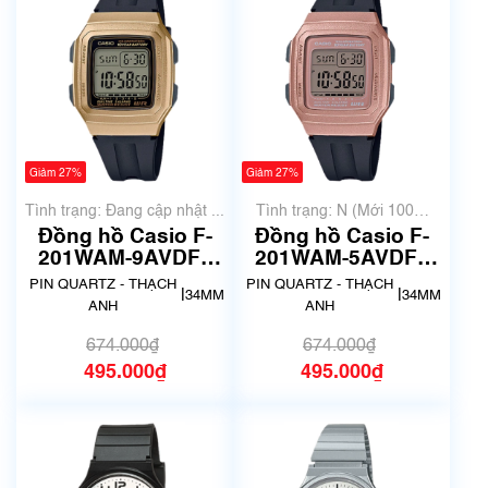
Giảm 27%
Giảm 27%
Tình trạng: Đang cập nhật ...
Tình trạng: N (Mới 100%
chưa qua sử dụng)
Đồng hồ Casio F-
Đồng hồ Casio F-
201WAM-9AVDF |
201WAM-5AVDF |
Chính hãng
Chính hãng
PIN QUARTZ - THẠCH
PIN QUARTZ - THẠCH
|
|
34MM
34MM
ANH
ANH
674.000₫
674.000₫
495.000₫
495.000₫