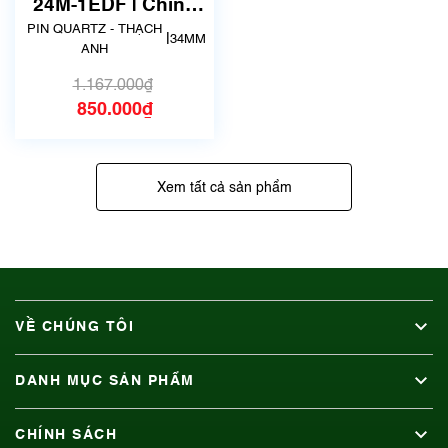
24M-1EDF | Chính
hãng
PIN QUARTZ - THẠCH
|
34MM
ANH
1.167.000₫
850.000₫
Xem tất cả sản phẩm
VỀ CHÚNG TÔI
DANH MỤC SẢN PHẨM
CHÍNH SÁCH