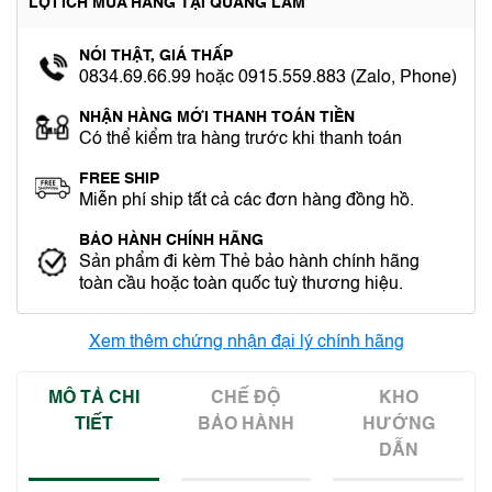
LỢI ÍCH MUA HÀNG TẠI QUANG LÂM
NÓI THẬT, GIÁ THẤP
0834.69.66.99 hoặc 0915.559.883 (Zalo, Phone)
NHẬN HÀNG MỚI THANH TOÁN TIỀN
Có thể kiểm tra hàng trước khi thanh toán
FREE SHIP
Miễn phí ship tất cả các đơn hàng đồng hồ.
BẢO HÀNH CHÍNH HÃNG
Sản phẩm đi kèm Thẻ bảo hành chính hãng
toàn cầu hoặc toàn quốc tuỳ thương hiệu.
Xem thêm chứng nhận đại lý chính hãng
MÔ TẢ CHI
CHẾ ĐỘ
KHO
TIẾT
BẢO HÀNH
HƯỚNG
DẪN