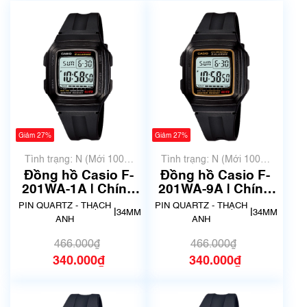
Giảm 27%
Giảm 27%
Tình trạng: N (Mới 100%
Tình trạng: N (Mới 100%
chưa qua sử dụng)
chưa qua sử dụng)
Đồng hồ Casio F-
Đồng hồ Casio F-
201WA-1A | Chính
201WA-9A | Chính
hãng
hãng
PIN QUARTZ - THẠCH
PIN QUARTZ - THẠCH
|
|
34MM
34MM
ANH
ANH
466.000₫
466.000₫
340.000₫
340.000₫