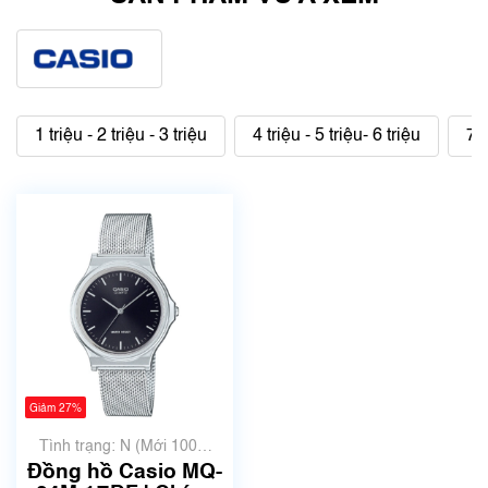
1 triệu - 2 triệu - 3 triệu
4 triệu - 5 triệu- 6 triệu
7 t
Giảm 27%
Tình trạng: N (Mới 100%
chưa qua sử dụng)
Đồng hồ Casio MQ-