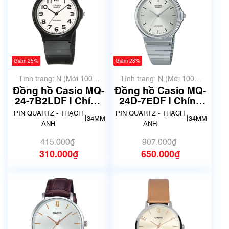
Giảm 25%
Giảm 28%
Tình trạng: N (Mới 100%
Tình trạng: N (Mới 100%
chưa qua sử dụng)
chưa qua sử dụng)
Đồng hồ Casio MQ-
Đồng hồ Casio MQ-
24-7B2LDF | Chính
24D-7EDF | Chính
hãng
hãng
PIN QUARTZ - THẠCH
PIN QUARTZ - THẠCH
|
|
34MM
34MM
ANH
ANH
415.000₫
907.000₫
310.000₫
650.000₫