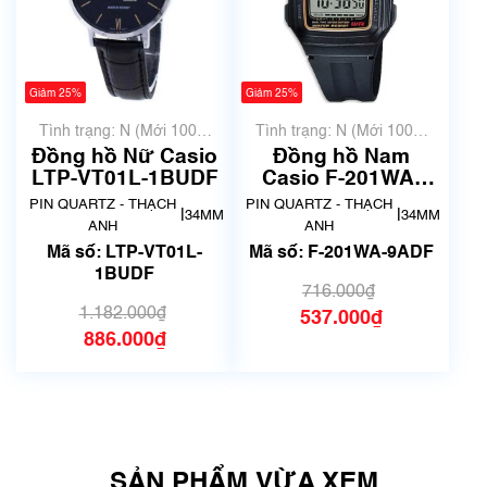
Giảm 25%
Giảm 25%
Tình trạng: N (Mới 100%
Tình trạng: N (Mới 100%
chưa qua sử dụng)
chưa qua sử dụng)
Đồng hồ Nữ Casio
Đồng hồ Nam
LTP-VT01L-1BUDF
Casio F-201WA-
9ADF
PIN QUARTZ - THẠCH
PIN QUARTZ - THẠCH
|
|
34MM
34MM
ANH
ANH
Mã số: LTP-VT01L-
Mã số: F-201WA-9ADF
1BUDF
716.000₫
1.182.000₫
537.000₫
886.000₫
SẢN PHẨM VỪA XEM