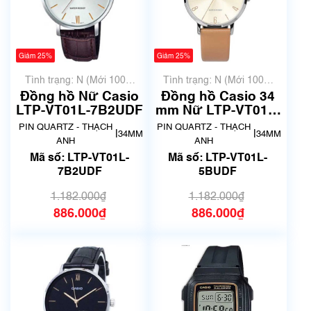
Giảm 25%
Giảm 25%
Tình trạng: N (Mới 100%
Tình trạng: N (Mới 100%
chưa qua sử dụng)
chưa qua sử dụng)
Đồng hồ Nữ Casio
Đồng hồ Casio 34
LTP-VT01L-7B2UDF
mm Nữ LTP-VT01L-
5BUDF
PIN QUARTZ - THẠCH
PIN QUARTZ - THẠCH
|
|
34MM
34MM
ANH
ANH
Mã số: LTP-VT01L-
Mã số: LTP-VT01L-
7B2UDF
5BUDF
1.182.000₫
1.182.000₫
886.000₫
886.000₫