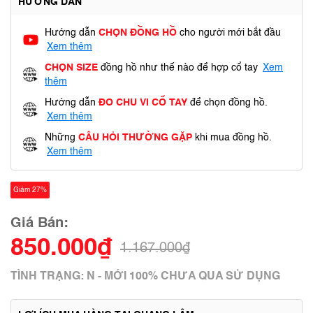
HƯỚNG DẪN
Hướng dẫn
CHỌN ĐỒNG HỒ
cho người mới bắt đầu
Xem thêm
CHỌN SIZE
đồng hồ như thế nào để hợp cổ tay
Xem
thêm
Hướng dẫn
ĐO CHU VI CỔ TAY
để chọn đồng hồ.
Xem thêm
Những
CÂU HỎI THƯỜNG GẶP
khi mua đồng hồ.
Xem thêm
Giảm 27%
Giá Bán:
850.000₫
1.167.000₫
TÌNH TRẠNG: N - MỚI 100% CHƯA QUA SỬ DỤNG