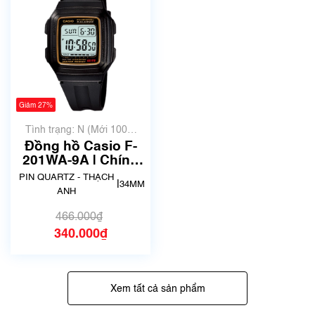
Giảm 27%
Tình trạng: N (Mới 100%
chưa qua sử dụng)
Đồng hồ Casio F-
201WA-9A | Chính
hãng
PIN QUARTZ - THẠCH
|
34MM
ANH
466.000₫
340.000₫
Xem tất cả sản phẩm