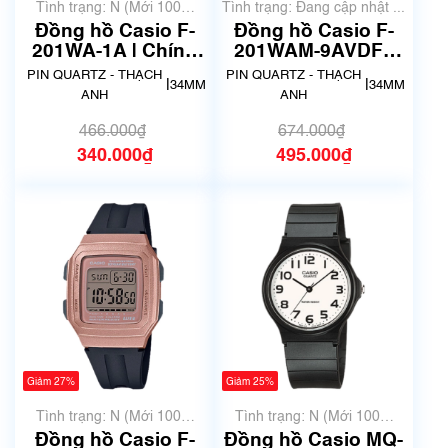
Tình trạng: N (Mới 100%
Tình trạng: Đang cập nhật ...
chưa qua sử dụng)
Đồng hồ Casio F-
Đồng hồ Casio F-
201WA-1A | Chính
201WAM-9AVDF |
hãng
Chính hãng
PIN QUARTZ - THẠCH
PIN QUARTZ - THẠCH
|
|
34MM
34MM
ANH
ANH
466.000₫
674.000₫
340.000₫
495.000₫
Giảm 27%
Giảm 25%
Tình trạng: N (Mới 100%
Tình trạng: N (Mới 100%
chưa qua sử dụng)
chưa qua sử dụng)
Đồng hồ Casio F-
Đồng hồ Casio MQ-