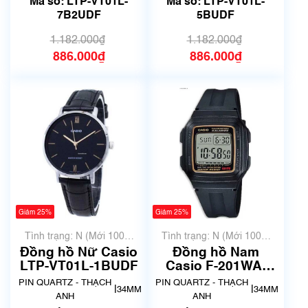
Mã số: LTP-VT01L-
Mã số: LTP-VT01L-
7B2UDF
5BUDF
1.182.000₫
1.182.000₫
886.000₫
886.000₫
Giảm 25%
Giảm 25%
Tình trạng: N (Mới 100%
Tình trạng: N (Mới 100%
chưa qua sử dụng)
chưa qua sử dụng)
Đồng hồ Nữ Casio
Đồng hồ Nam
LTP-VT01L-1BUDF
Casio F-201WA-
9ADF
PIN QUARTZ - THẠCH
PIN QUARTZ - THẠCH
|
|
34MM
34MM
ANH
ANH