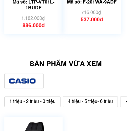
Mã số: LTP-VT01L-
Mã số: F-201WA-9ADF
1BUDF
716.000₫
1.182.000₫
537.000₫
886.000₫
SẢN PHẨM VỪA XEM
1 triệu - 2 triệu - 3 triệu
4 triệu - 5 triệu- 6 triệu
7 t