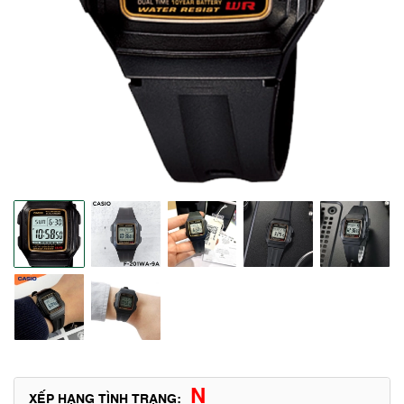
N
XẾP HẠNG TÌNH TRẠNG: