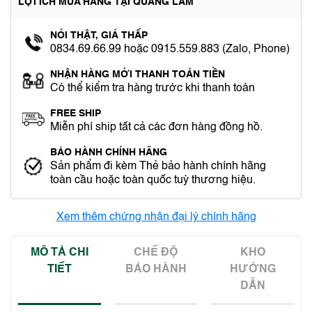
LỢI ÍCH MUA HÀNG TẠI QUANG LÂM
NÓI THẬT, GIÁ THẤP
0834.69.66.99 hoặc 0915.559.883 (Zalo, Phone)
NHẬN HÀNG MỚI THANH TOÁN TIỀN
Có thể kiểm tra hàng trước khi thanh toán
FREE SHIP
Miễn phí ship tất cả các đơn hàng đồng hồ.
BẢO HÀNH CHÍNH HÃNG
Sản phẩm đi kèm Thẻ bảo hành chính hãng
toàn cầu hoặc toàn quốc tuỳ thương hiệu.
Xem thêm chứng nhận đại lý chính hãng
MÔ TẢ CHI
CHẾ ĐỘ
KHO
TIẾT
BẢO HÀNH
HƯỚNG
DẪN