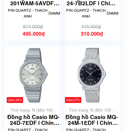
201WAM-5AVDF |
24-7B2LDF | Chính
Chính hãng
hãng
PIN QUARTZ - THẠCH
PIN QUARTZ - THẠCH
|
|
34MM
34MM
ANH
ANH
674.000₫
415.000₫
495.000₫
310.000₫
Giảm 28%
Giảm 27%
Tình trạng: N (Mới 100%
Tình trạng: N (Mới 100%
chưa qua sử dụng)
chưa qua sử dụng)
Đồng hồ Casio MQ-
Đồng hồ Casio MQ-
24D-7EDF | Chính
24M-1EDF | Chính
hãng
hãng
PIN QUARTZ - THẠCH
PIN QUARTZ - THẠCH