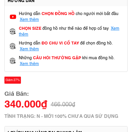
HƯỚNG DẪN
Hướng dẫn
CHỌN ĐỒNG HỒ
cho người mới bắt đầu
Xem thêm
CHỌN SIZE
đồng hồ như thế nào để hợp cổ tay
Xem
thêm
Hướng dẫn
ĐO CHU VI CỔ TAY
để chọn đồng hồ.
Xem thêm
Những
CÂU HỎI THƯỜNG GẶP
khi mua đồng hồ.
Xem thêm
Giảm 27%
Giá Bán:
340.000₫
466.000₫
TÌNH TRẠNG: N - MỚI 100% CHƯA QUA SỬ DỤNG