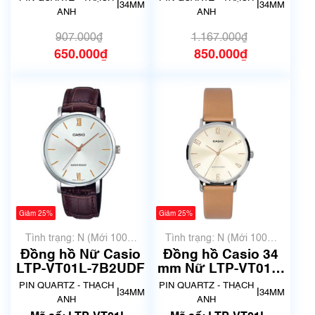
|
|
34MM
34MM
ANH
ANH
907.000₫
1.167.000₫
650.000₫
850.000₫
Giảm 25%
Giảm 25%
Tình trạng: N (Mới 100%
Tình trạng: N (Mới 100%
chưa qua sử dụng)
chưa qua sử dụng)
Đồng hồ Nữ Casio
Đồng hồ Casio 34
LTP-VT01L-7B2UDF
mm Nữ LTP-VT01L-
5BUDF
PIN QUARTZ - THẠCH
PIN QUARTZ - THẠCH
|
|
34MM
34MM
ANH
ANH