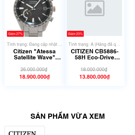
Giảm 27%
Giảm 23%
Tình trạng: Đang cập nhật ...
Tình trạng: A (Hàng đã qua
sử dụng nhưng rất đẹp,
Citizen "Atessa
CITIZEN CB5886-
không có xước)
Satellite Wave"
58H Eco-Drive
CC3081-52E
Radio-Controll ed
Chronograph
26.000.000₫
18.000.000₫
18.900.000₫
13.800.000₫
SẢN PHẨM VỪA XEM