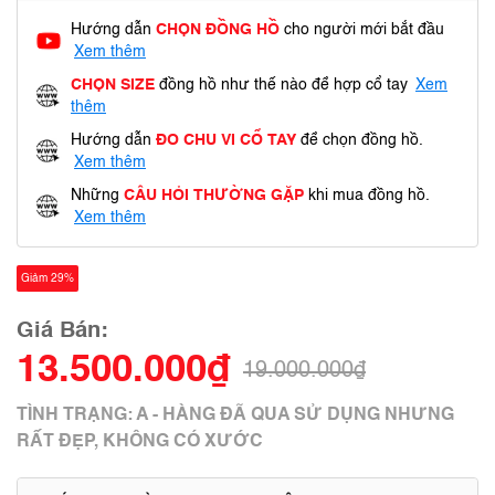
Hướng dẫn
CHỌN ĐỒNG HỒ
cho người mới bắt đầu
Xem thêm
CHỌN SIZE
đồng hồ như thế nào để hợp cổ tay
Xem
thêm
Hướng dẫn
ĐO CHU VI CỔ TAY
để chọn đồng hồ.
Xem thêm
Những
CÂU HỎI THƯỜNG GẶP
khi mua đồng hồ.
Xem thêm
Giảm 29%
Giá Bán:
13.500.000₫
19.000.000₫
TÌNH TRẠNG: A - HÀNG ĐÃ QUA SỬ DỤNG NHƯNG
RẤT ĐẸP, KHÔNG CÓ XƯỚC