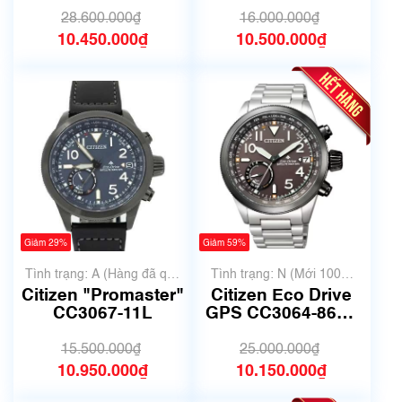
T019731 | Size
S113512 | Size
41.5mm | Mã số
44.5mm | Mã số
28.600.000₫
16.000.000₫
6558
6630
10.450.000₫
10.500.000₫
Giảm 29%
Giảm 59%
Tình trạng: A (Hàng đã qua
Tình trạng: N (Mới 100%
sử dụng nhưng rất đẹp,
chưa qua sử dụng)
Citizen "Promaster"
Citizen Eco Drive
không có xước)
CC3067-11L
GPS CC3064-86E |
F150-S116821 | Size
44.5mm | Mã số
15.500.000₫
25.000.000₫
6408
10.950.000₫
10.150.000₫