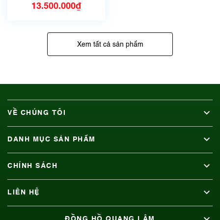
Titanium AT8195-
13.500.000₫
85L
Xem tất cả sản phẩm
VỀ CHÚNG TÔI
DANH MỤC SẢN PHẨM
CHÍNH SÁCH
LIÊN HỆ
ĐỒNG HỒ QUANG LÂM