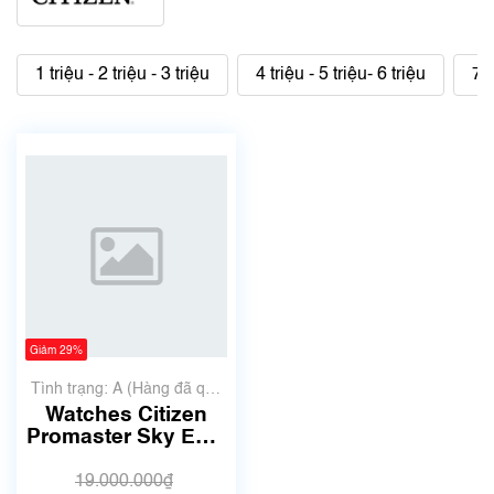
1 triệu - 2 triệu - 3 triệu
4 triệu - 5 triệu- 6 triệu
7 t
Giảm 29%
Tình trạng: A (Hàng đã qua
sử dụng nhưng rất đẹp,
Watches Citizen
không có xước)
Promaster Sky Eco-
Drive Radio
Controlled Super
19.000.000₫