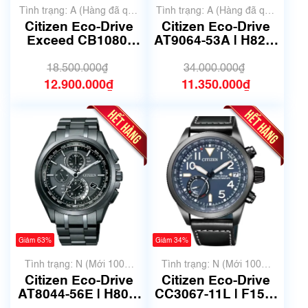
Tình trạng: A (Hàng đã qua
Tình trạng: A (Hàng đã qua
sử dụng nhưng rất đẹp,
sử dụng nhưng rất đẹp,
Citizen Eco-Drive
Citizen Eco-Drive
không có xước)
không có xước)
Exceed CB1080-
AT9064-53A | H820-
52L | H149-T021727
T021701 | Size
| size 38mm | Mã số
44.5mm | Mã số
18.500.000₫
34.000.000₫
6766
6707
12.900.000₫
11.350.000₫
Giảm 63%
Giảm 34%
Tình trạng: N (Mới 100%
Tình trạng: N (Mới 100%
chưa qua sử dụng)
chưa qua sử dụng)
Citizen Eco-Drive
Citizen Eco-Drive
AT8044-56E | H804-
CC3067-11L | F150-