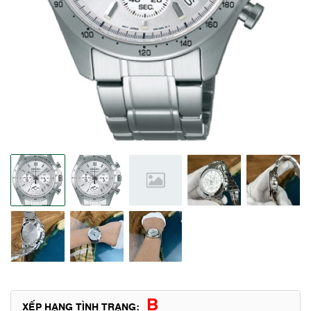
B
XẾP HẠNG TÌNH TRẠNG: