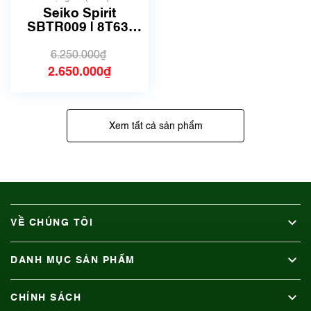
dụng, hàng đẹp, có chút
Seiko Spirit
xước dăm)
SBTR009 | 8T63-
00D0 | Size 40.5mm
| Mã số 4462
6.250.000₫
2.650.000₫
Xem tất cả sản phẩm
VỀ CHÚNG TÔI
DANH MỤC SẢN PHẨM
CHÍNH SÁCH