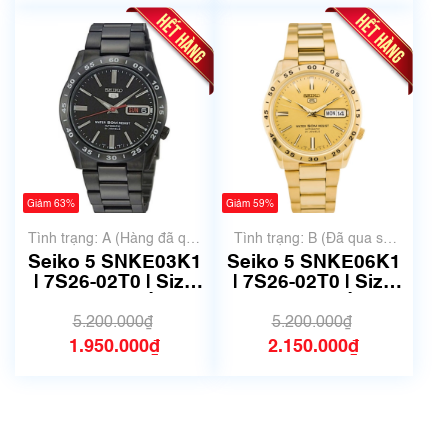
Giảm 63%
Giảm 59%
Tình trạng: A (Hàng đã qua
Tình trạng: B (Đã qua sử
sử dụng nhưng rất đẹp,
dụng, hàng đẹp, có chút
Seiko 5 SNKE03K1
Seiko 5 SNKE06K1
không có xước)
xước dăm)
| 7S26-02T0 | Size
| 7S26-02T0 | Size
37mm | Mã số 6531
37mm | Mã số 6504
5.200.000₫
5.200.000₫
1.950.000₫
2.150.000₫