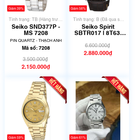
Giảm 39%
Giảm 56%
Tình trạng: TB (Hàng trưng
Tình trạng: B (Đã qua sử
bày, thanh lý)
dụng, hàng đẹp, có chút
Seiko SND377P -
Seiko Spirit
xước dăm)
MS 7208
SBTR017 | 8T63-
00D0 | Size 40.5mm
PIN QUARTZ - THẠCH ANH
| Mã số 6724
6.600.000₫
Mã số: 7208
2.880.000₫
3.500.000₫
2.150.000₫
Giảm 59%
Giảm 61%