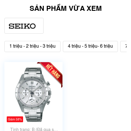
SẢN PHẨM VỪA XEM
1 triệu - 2 triệu - 3 triệu
4 triệu - 5 triệu- 6 triệu
7 t
Giảm 58%
Tình trạng: B (Đã qua sử