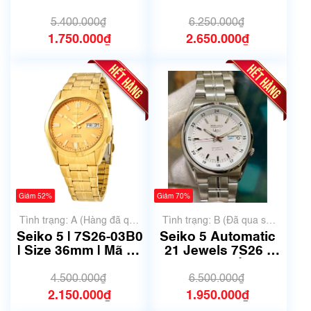
9080 | Size 37mm |
00D0 | Size 40.5mm
Mã số 6631
| Mã số 6634
5.400.000₫
6.250.000₫
1.750.000₫
2.650.000₫
Giảm 52%
Giảm 70%
Tình trạng: A (Hàng đã qua
Tình trạng: B (Đã qua sử
sử dụng nhưng rất đẹp,
dụng, hàng đẹp, có chút
Seiko 5 | 7S26-03B0
Seiko 5 Automatic
không có xước)
xước dăm)
| Size 36mm | Mã số
21 Jewels 7S26 -
6603
02C0 | Mã số 6480
4.500.000₫
6.500.000₫
2.150.000₫
1.950.000₫