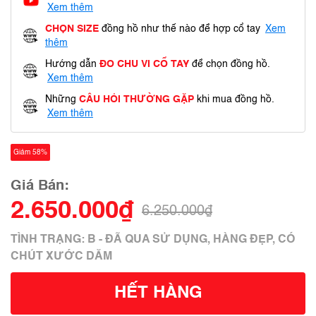
Xem thêm
CHỌN SIZE
đồng hồ như thế nào để hợp cổ tay
Xem
thêm
Hướng dẫn
ĐO CHU VI CỔ TAY
để chọn đồng hồ.
Xem thêm
Những
CÂU HỎI THƯỜNG GẶP
khi mua đồng hồ.
Xem thêm
Giảm 58%
Giá Bán:
2.650.000₫
6.250.000₫
TÌNH TRẠNG: B - ĐÃ QUA SỬ DỤNG, HÀNG ĐẸP, CÓ
CHÚT XƯỚC DĂM
HẾT HÀNG