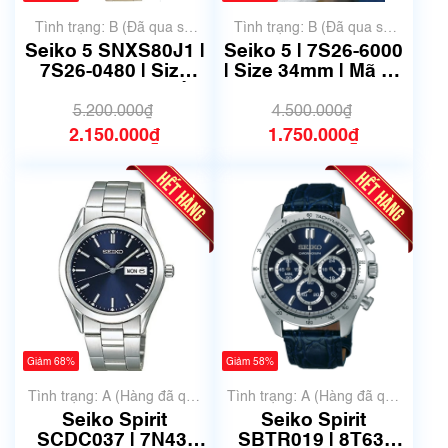
Tình trạng: B (Đã qua sử
Tình trạng: B (Đã qua sử
dụng, hàng đẹp, có chút
dụng, hàng đẹp, có chút
Seiko 5 SNXS80J1 |
Seiko 5 | 7S26-6000
xước dăm)
xước dăm)
7S26-0480 | Size
| Size 34mm | Mã số
36.5mm | Mã số
6559
6759
5.200.000₫
4.500.000₫
2.150.000₫
1.750.000₫
Giảm 68%
Giảm 58%
Tình trạng: A (Hàng đã qua
Tình trạng: A (Hàng đã qua
sử dụng nhưng rất đẹp,
sử dụng nhưng rất đẹp,
Seiko Spirit
Seiko Spirit
không có xước)
không có xước)
SCDC037 | 7N43-
SBTR019 | 8T63-