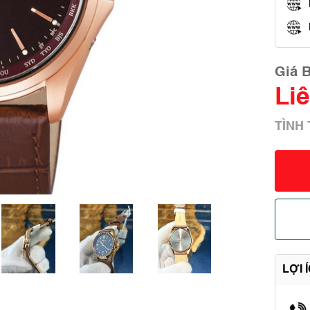
Giá 
Li
TÌNH
LỢI 