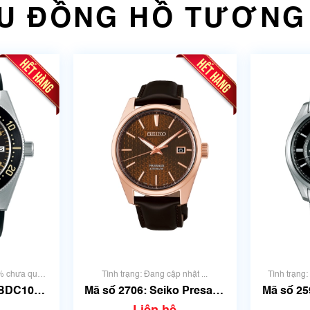
U ĐỒNG HỒ TƯƠNG
0% chưa qua
Tình trạng: Đang cập nhật ...
Tình trạng
BDC105 |
Mã số 2706: Seiko Presage
Mã số 25
mm
SARX080 | Size 39mm
SARW0