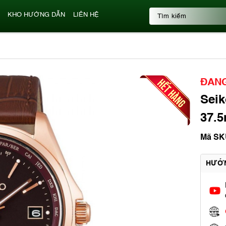
KHO HƯỚNG DẪN
LIÊN HỆ
ĐANG
Seik
37.5
Mã SK
HƯỚ