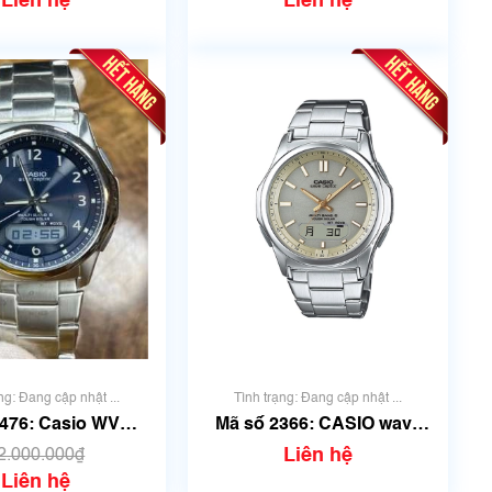
Liên hệ
Liên hệ
ng: Đang cập nhật ...
Tình trạng: Đang cập nhật ...
476: Casio WVA-
Mã số 2366: CASIO wave
30D-2A2JF
ceptor WVA-M630D-9AJF
Liên hệ
2.000.000₫
Liên hệ