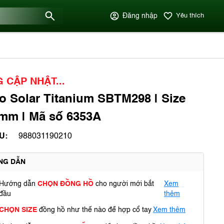
Đăng nhập
Yêu thích
 CẬP NHẬT...
o Solar Titanium SBTM298 | Size
mm | Mã số 6353A
U:
988031190210
NG DẪN
Hướng dẫn
CHỌN ĐỒNG HỒ
cho người mới bắt
Xem
đầu
thêm
CHỌN SIZE
đồng hồ như thế nào để hợp cổ tay
Xem thêm