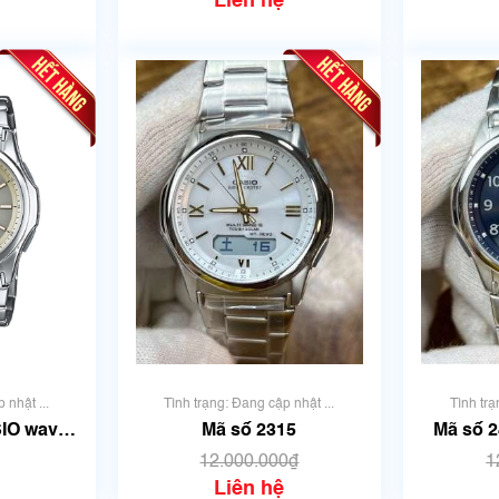
Liên hệ
 nhật ...
Tình trạng: Đang cập nhật ...
Tình trạ
SIO wave
Mã số 2315
Mã số 2
0D-9AJF
M6
12.000.000₫
1
Liên hệ