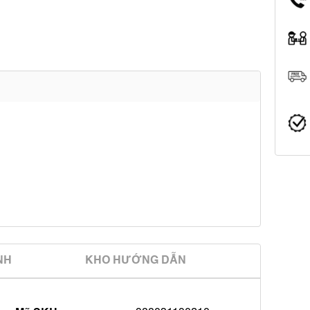
̀NH
KHO HƯỚNG DẪN