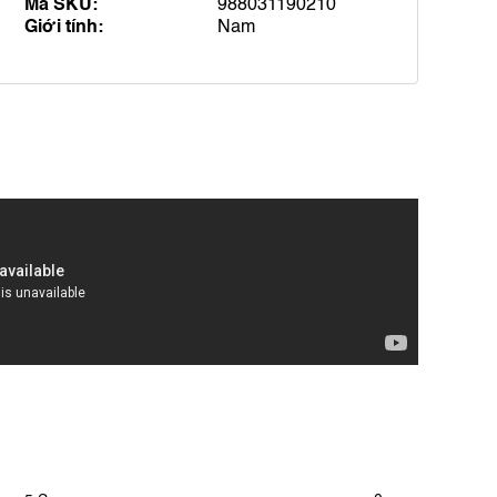
Mã SKU:
988031190210
Giới tính:
Nam