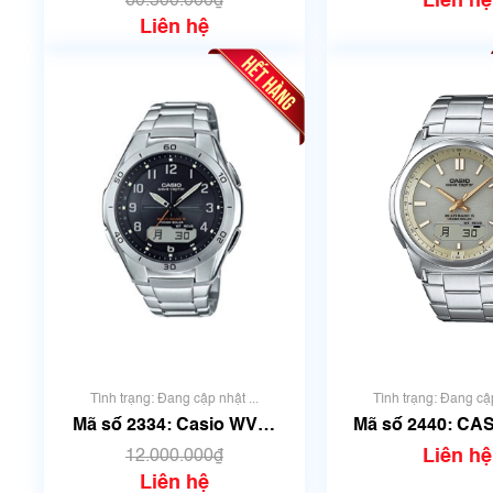
Liên hệ
60.500.000₫
Liên hệ
Tình trạng: Đang cập nhật ...
Tình trạng: Đang cập
Mã số 2334: Casio WVA-
Mã số 2440: CA
M640D-1A2JF
ceptor WVA-M63
Liên hệ
12.000.000₫
Liên hệ