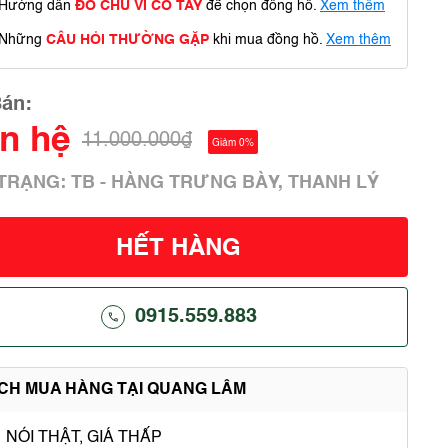
Hướng dẫn
ĐO CHU VI CỔ TAY
để chọn đồng hồ.
Xem thêm
Những
CÂU HỎI THƯỜNG GẶP
khi mua đồng hồ.
Xem thêm
Bán:
ên hệ
11.000.000₫
Giảm 0%
 TRẠNG: TB - HÀNG TRƯNG BÀY, THANH LÝ
HẾT HÀNG
0915.559.883
ÍCH MUA HÀNG TẠI QUANG LÂM
NÓI THẬT, GIÁ THẤP