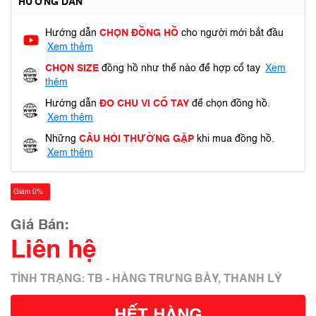
HƯỚNG DẪN
Hướng dẫn
CHỌN ĐỒNG HỒ
cho người mới bắt đầu
Xem thêm
CHỌN SIZE
đồng hồ như thế nào để hợp cổ tay
Xem
thêm
Hướng dẫn
ĐO CHU VI CỔ TAY
để chọn đồng hồ.
Xem thêm
Những
CÂU HỎI THƯỜNG GẶP
khi mua đồng hồ.
Xem thêm
Giảm 0%
Giá Bán:
Liên hệ
TÌNH TRẠNG: TB - HÀNG TRƯNG BÀY, THANH LÝ