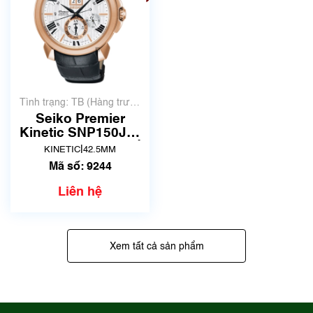
Tình trạng: TB (Hàng trưng
bày, thanh lý)
Seiko Premier
Kinetic SNP150J1 |
7D56-0AE0 | Mã số
|
KINETIC
42.5MM
9244
Mã số: 9244
Liên hệ
Xem tất cả sản phẩm