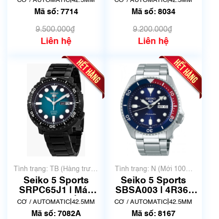
|
|
CƠ / AUTOMATIC
42.5MM
CƠ / AUTOMATIC
42.5MM
| Mã số 7714
07G0 | Mã số 8034
Mã số: 7714
Mã số: 8034
9.500.000₫
9.200.000₫
Liên hệ
Liên hệ
Tình trạng: TB (Hàng trưng
Tình trạng: N (Mới 100%
bày, thanh lý)
chưa qua sử dụng)
Seiko 5 Sports
Seiko 5 Sports
SRPC65J1 | Máy
SBSA003 | 4R36-
4R36A | Mã số 7817
07G0 | Size 42.5mm
|
|
CƠ / AUTOMATIC
42.5MM
CƠ / AUTOMATIC
42.5MM
| Mã số 8167
Mã số: 7082A
Mã số: 8167