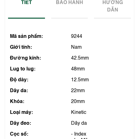
TIẾT
BẢO HÀNH
HƯỚNG
DẪN
Mã sản phẩm:
9244
Giới tính:
Nam
Đường kính:
42.5mm
Lug to lug:
48mm
Độ dày:
12.5mm
Dây da:
22mm
Khóa:
20mm
Loại máy:
Kinetic
Dây đeo:
Dây da
Cọc số:
Index