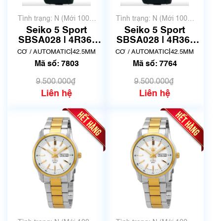
Tình trạng: N (Mới 100%
Tình trạng: N (Mới 100%
chưa qua sử dụng)
chưa qua sử dụng)
Seiko 5 Sport
Seiko 5 Sport
SBSA028 | 4R36-
SBSA028 | 4R36-
07G0 | Size 42mm |
07G0 | Size 42mm |
|
|
CƠ / AUTOMATIC
42.5MM
CƠ / AUTOMATIC
42.5MM
Mã số 7803
Mã số 7764
Mã số: 7803
Mã số: 7764
9.500.000₫
9.500.000₫
Liên hệ
Liên hệ