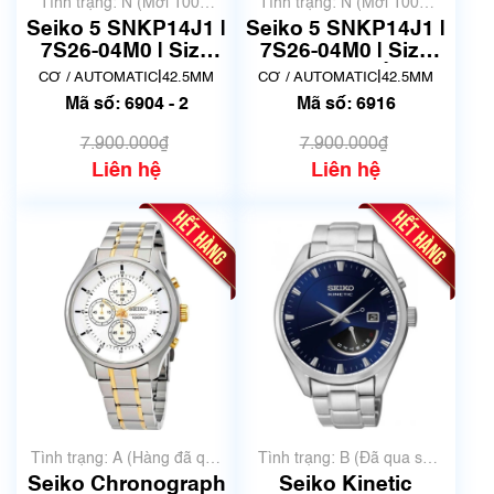
Tình trạng: N (Mới 100%
Tình trạng: N (Mới 100%
chưa qua sử dụng)
chưa qua sử dụng)
Seiko 5 SNKP14J1 |
Seiko 5 SNKP14J1 |
7S26-04M0 | Size
7S26-04M0 | Size
42mm
42mm | Mã số 6916
|
|
CƠ / AUTOMATIC
42.5MM
CƠ / AUTOMATIC
42.5MM
Mã số: 6904 - 2
Mã số: 6916
7.900.000₫
7.900.000₫
Liên hệ
Liên hệ
Tình trạng: A (Hàng đã qua
Tình trạng: B (Đã qua sử
sử dụng nhưng rất đẹp,
dụng, hàng đẹp, có chút
Seiko Chronograph
Seiko Kinetic