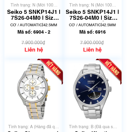
Tình trạng: N (Mới 100%
Tình trạng: N (Mới 100%
chưa qua sử dụng)
chưa qua sử dụng)
Seiko 5 SNKP14J1 |
Seiko 5 SNKP14J1 |
7S26-04M0 | Size
7S26-04M0 | Size
42mm
42mm | Mã số 6916
|
|
CƠ / AUTOMATIC
42.5MM
CƠ / AUTOMATIC
42.5MM
Mã số: 6904 - 2
Mã số: 6916
7.900.000₫
7.900.000₫
Liên hệ
Liên hệ
Tình trạng: A (Hàng đã qua
Tình trạng: B (Đã qua sử