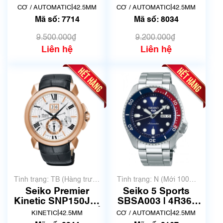
07G0 | Size 42.5mm
(SRPD79J1) | 4R36-
|
|
CƠ / AUTOMATIC
42.5MM
CƠ / AUTOMATIC
42.5MM
| Mã số 7714
07G0 | Mã số 8034
Mã số: 7714
Mã số: 8034
9.500.000₫
9.200.000₫
Liên hệ
Liên hệ
Tình trạng: TB (Hàng trưng
Tình trạng: N (Mới 100%
bày, thanh lý)
chưa qua sử dụng)
Seiko Premier
Seiko 5 Sports
Kinetic SNP150J1 |
SBSA003 | 4R36-
7D56-0AE0 | Mã số
07G0 | Size 42.5mm
|
|
KINETIC
42.5MM
CƠ / AUTOMATIC
42.5MM
9244
| Mã số 8167