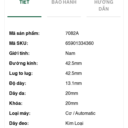
TIẾT
BẢO HÀNH
HƯỚNG
DẪN
Mã sản phẩm:
7082A
Mã SKU:
65901334360
Giới tính:
Nam
Đường kính:
42.5mm
Lug to lug:
42.5mm
Độ dày:
13.1mm
Dây da:
20mm
Khóa:
20mm
Loại máy:
Cơ / Automatic
Dây đeo:
Kim Loại