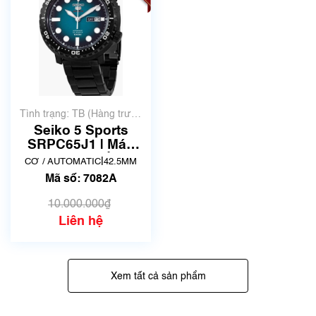
Tình trạng: TB (Hàng trưng
bày, thanh lý)
Seiko 5 Sports
SRPC65J1 | Máy
4R36A | Mã số 7817
|
CƠ / AUTOMATIC
42.5MM
Mã số: 7082A
10.000.000₫
Liên hệ
Xem tất cả sản phẩm