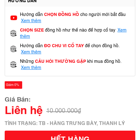
HƯỚNG DẪN
Hướng dẫn
CHỌN ĐỒNG HỒ
cho người mới bắt đầu
Xem thêm
CHỌN SIZE
đồng hồ như thế nào để hợp cổ tay
Xem
thêm
Hướng dẫn
ĐO CHU VI CỔ TAY
để chọn đồng hồ.
Xem thêm
Những
CÂU HỎI THƯỜNG GẶP
khi mua đồng hồ.
Xem thêm
Giảm 0%
Giá Bán:
Liên hệ
10.000.000₫
TÌNH TRẠNG: TB - HÀNG TRƯNG BÀY, THANH LÝ