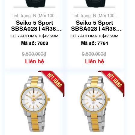
Tình trạng: N (Mới 100%
Tình trạng: N (Mới 100%
chưa qua sử dụng)
chưa qua sử dụng)
Seiko 5 Sport
Seiko 5 Sport
SBSA028 | 4R36-
SBSA028 | 4R36-
07G0 | Size 42mm |
07G0 | Size 42mm |
|
|
CƠ / AUTOMATIC
42.5MM
CƠ / AUTOMATIC
42.5MM
Mã số 7803
Mã số 7764
Mã số: 7803
Mã số: 7764
9.500.000₫
9.500.000₫
Liên hệ
Liên hệ