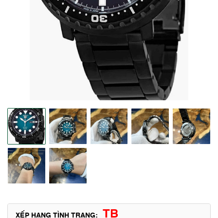
TB
XẾP HẠNG TÌNH TRẠNG: