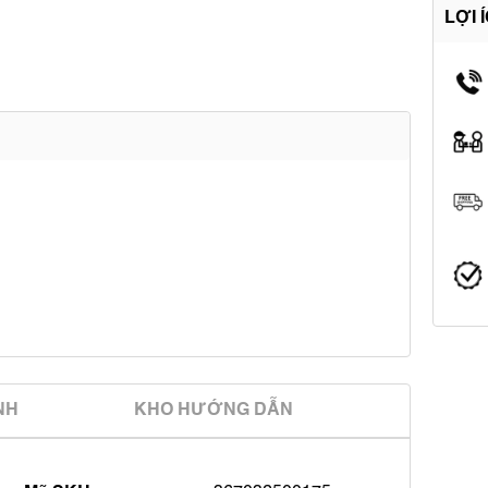
LỢI 
̀NH
KHO HƯỚNG DẪN