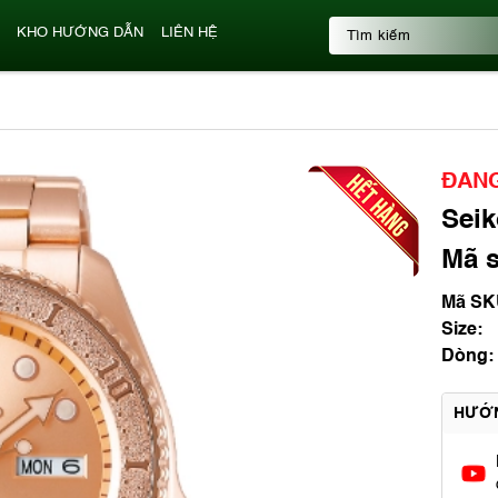
KHO HƯỚNG DẪN
LIÊN HỆ
ĐANG
Seik
Mã s
Mã SK
Size:
Dòng:
HƯỚ