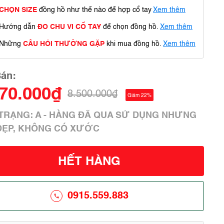
CHỌN SIZE
đồng hồ như thế nào để hợp cổ tay
Xem thêm
Hướng dẫn
ĐO CHU VI CỔ TAY
để chọn đồng hồ.
Xem thêm
Những
CÂU HỎI THƯỜNG GẶP
khi mua đồng hồ.
Xem thêm
Bán:
670.000₫
8.500.000₫
Giảm 22%
H TRẠNG: A - HÀNG ĐÃ QUA SỬ DỤNG NHƯNG
ĐẸP, KHÔNG CÓ XƯỚC
HẾT HÀNG
0915.559.883