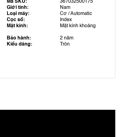
Mã SKU:
367032500175
Giới tính:
Nam
Loại máy:
Cơ / Automatic
Cọc số:
Index
Mặt kính:
Mặt kính khoáng
Bảo hành:
2 năm
Kiểu dáng:
Tròn