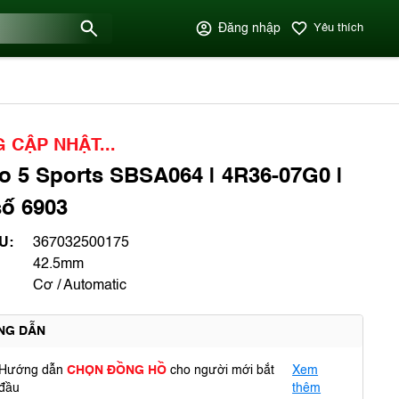
Đăng nhập
Yêu thích
 CẬP NHẬT...
o 5 Sports SBSA064 | 4R36-07G0 |
ố 6903
U:
367032500175
42.5mm
Cơ / Automatic
NG DẪN
Hướng dẫn
CHỌN ĐỒNG HỒ
cho người mới bắt
Xem
đầu
thêm