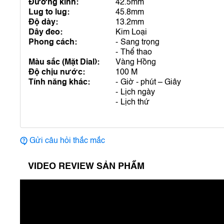
Đường kính:
42.5mm
Lug to lug:
45.8mm
Độ dày:
13.2mm
Dây đeo:
Kim Loại
Phong cách:
Sang trọng
Thể thao
Màu sắc (Mặt Dial):
Vàng Hồng
Độ chịu nước:
100 M
Tính năng khác:
Giờ - phút – Giây
Lịch ngày
Lịch thứ
Gửi câu hỏi thắc mắc
VIDEO REVIEW SẢN PHẨM