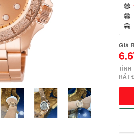
Giá 
6.
TÌN
RẤT 