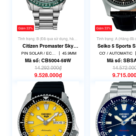
Giảm 33%
Giảm 33%
Tình trạng: B (Đã qua sử dụng, hàng
Tình trạng: A (Hàng đã
đẹp, có chút xước dăm)
nhưng rất đẹp, không
Citizen Promaster Sky
Seiko 5 Sports
Radio-Controlled CB5004-
PIN SOLAR / ECO
45.9MM
CƠ / AUTOMATIC
59W
DRIVE
Mã số: CB5004-59W
Mã số: SBS
14.292.000₫
14.572.00
9.528.000₫
9.715.00