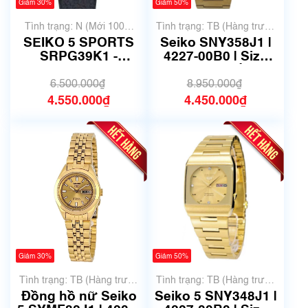
Giảm 30%
Giảm 50%
Tình trạng: N (Mới 100%
Tình trạng: TB (Hàng trưng
chưa qua sử dụng)
bày, thanh lý)
SEIKO 5 SPORTS
Seiko SNY358J1 |
SRPG39K1 -
4227-00B0 | Size
38,5mm - Mã 6129
36mm | Mã số 6753
6.500.000₫
8.950.000₫
4.550.000₫
4.450.000₫
Giảm 30%
Giảm 50%
Tình trạng: TB (Hàng trưng
Tình trạng: TB (Hàng trưng
bày, thanh lý)
bày, thanh lý)
Đồng hồ nữ Seiko
Seiko 5 SNY348J1 |