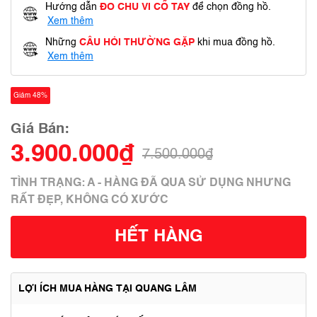
Hướng dẫn
ĐO CHU VI CỔ TAY
để chọn đồng hồ.
Xem thêm
Những
CÂU HỎI THƯỜNG GẶP
khi mua đồng hồ.
Xem thêm
Giảm 48%
Giá Bán:
3.900.000₫
7.500.000₫
TÌNH TRẠNG: A - HÀNG ĐÃ QUA SỬ DỤNG NHƯNG
RẤT ĐẸP, KHÔNG CÓ XƯỚC
HẾT HÀNG
LỢI ÍCH MUA HÀNG TẠI QUANG LÂM