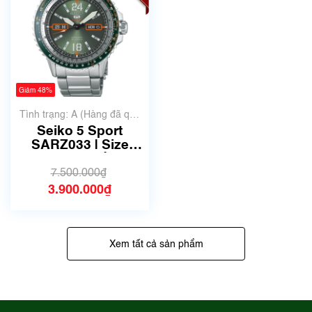
Giảm 48%
Tình trạng: A (Hàng đã qua
sử dụng nhưng rất đẹp,
Seiko 5 Sport
không có xước)
SARZ033 | Size
44mm | Mã số 3367
7.500.000₫
3.900.000₫
Xem tất cả sản phẩm