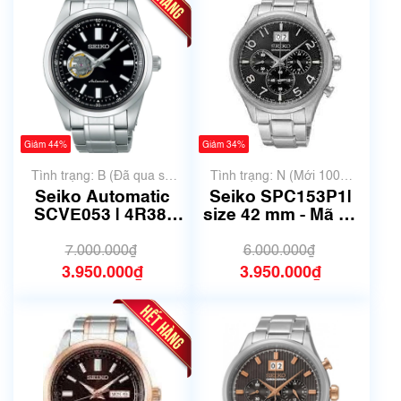
Giảm 44%
Giảm 34%
Tình trạng: B (Đã qua sử
Tình trạng: N (Mới 100%
dụng, hàng đẹp, có chút
chưa qua sử dụng)
Seiko Automatic
Seiko SPC153P1|
xước dăm)
SCVE053 | 4R38-
size 42 mm - Mã số
02A0 | Size 42mm |
6645
Mã số 6745
7.000.000₫
6.000.000₫
3.950.000₫
3.950.000₫