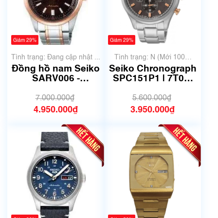
Giảm 29%
Giảm 29%
Tình trạng: Đang cập nhật ...
Tình trạng: N (Mới 100%
chưa qua sử dụng)
Đồng hồ nam Seiko
Seiko Chronograph
SARV006 -
SPC151P1 | 7T04-
Automatic -Size
0AE0 | Size 43mm |
41.5 mm- Mã số
Mã số 6665
7.000.000₫
5.600.000₫
6681
4.950.000₫
3.950.000₫