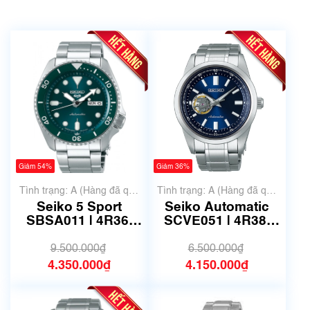
Giảm 54%
Giảm 36%
Tình trạng: A (Hàng đã qua
Tình trạng: A (Hàng đã qua
sử dụng nhưng rất đẹp,
sử dụng nhưng rất đẹp,
Seiko 5 Sport
Seiko Automatic
không có xước)
không có xước)
SBSA011 | 4R36-
SCVE051 | 4R38-
07G0 | Size 42.5mm
02A0 | Size 42mm |
| Mã số 6733
Mã số 6767
9.500.000₫
6.500.000₫
4.350.000₫
4.150.000₫