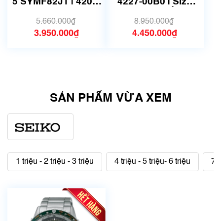
5 SYMF82J1 | 4207-
4227-00B0 | Size
01V0 | size 25mm |
36mm | Mã số 6752
Mã số 6141
5.660.000₫
8.950.000₫
3.950.000₫
4.450.000₫
SẢN PHẨM VỪA XEM
1 triệu - 2 triệu - 3 triệu
4 triệu - 5 triệu- 6 triệu
7 t