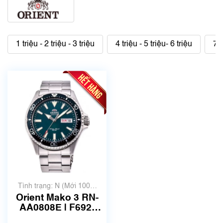
1 triệu - 2 triệu - 3 triệu
4 triệu - 5 triệu- 6 triệu
7 t
Tình trạng: N (Mới 100%
chưa qua sử dụng)
Orient Mako 3 RN-
AA0808E | F692-
UAA0 | Size