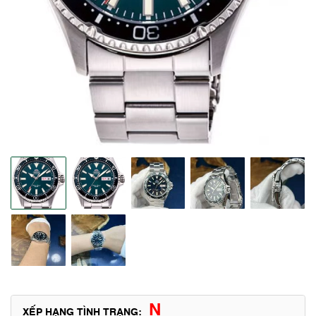
N
XẾP HẠNG TÌNH TRẠNG: