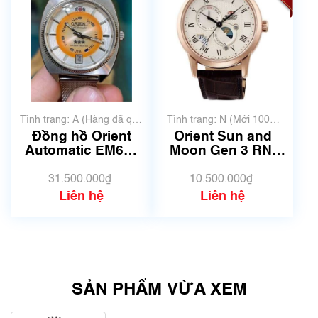
Tình trạng: A (Hàng đã qua
Tình trạng: N (Mới 100%
sử dụng nhưng rất đẹp,
chưa qua sử dụng)
Đồng hồ Orient
Orient Sun and
không có xước)
Automatic EM6C-
Moon Gen 3 RN-
C0 | Review đồng
AK0001S | size
hồ nhật | Quang
42mm | Mã số 6397
31.500.000₫
10.500.000₫
Lâm.
Liên hệ
Liên hệ
SẢN PHẨM VỪA XEM