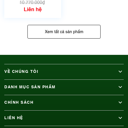
41.5mm | Mã số
10.770.000₫
6756
Liên hệ
Xem tất cả sản phẩm
VỀ CHÚNG TÔI
DANH MỤC SẢN PHẨM
CHÍNH SÁCH
LIÊN HỆ