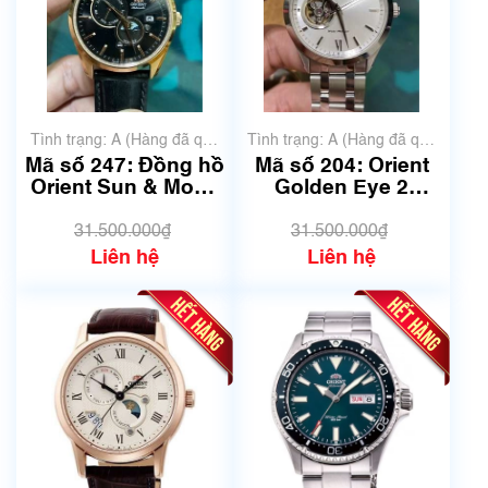
Tình trạng: A (Hàng đã qua
Tình trạng: A (Hàng đã qua
sử dụng nhưng rất đẹp,
sử dụng nhưng rất đẹp,
Mã số 247: Đồng hồ
Mã số 204: Orient
không có xước)
không có xước)
Orient Sun & Moon
Golden Eye 2
Gen 5 | Đồng hồ
FAG03001D0 -
nhật | Quang Lâm.
Hàng Nhật Nội địa
31.500.000₫
31.500.000₫
Liên hệ
Liên hệ