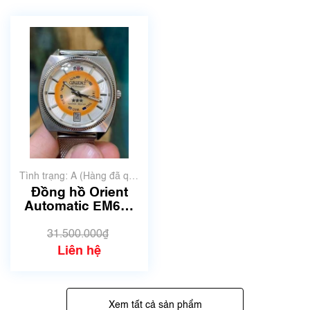
Tình trạng: A (Hàng đã qua
sử dụng nhưng rất đẹp,
Đồng hồ Orient
không có xước)
Automatic EM6C-
C0 | Review đồng
hồ nhật | Quang
31.500.000₫
Lâm.
Liên hệ
Xem tất cả sản phẩm