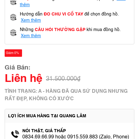
thêm
Hướng dẫn
ĐO CHU VI CỔ TAY
để chọn đồng hồ.
Xem thêm
Những
CÂU HỎI THƯỜNG GẶP
khi mua đồng hồ.
Xem thêm
Giảm 0%
Giá Bán:
Liên hệ
31.500.000₫
TÌNH TRẠNG: A - HÀNG ĐÃ QUA SỬ DỤNG NHƯNG
RẤT ĐẸP, KHÔNG CÓ XƯỚC
LỢI ÍCH MUA HÀNG TẠI QUANG LÂM
NÓI THẬT, GIÁ THẤP
0834.69.66.99 hoặc 0915.559.883 (Zalo, Phone)