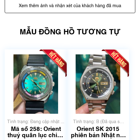
Xem thêm ảnh và nhận xét của khách hàng đã mua
MẪU ĐỒNG HỒ TƯƠNG TỰ
Tình trạng: Đang cập nhật ...
Tình trạng: B (Đã qua sử
dụng, hàng đẹp, có chút
Mã số 258: Orient
Orient SK 2015
xước dăm)
thuỷ quân lục chiến
phiên bản Nhật nội