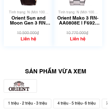
Tình trạng: N (Mới 100%
Tình trạng: N (Mới 100%
chưa qua sử dụng)
chưa qua sử dụng)
Orient Sun and
Orient Mako 3 RN-
Moon Gen 3 RN-
AA0808E | F692-
AK0001S | size
UAA0 | Size
42mm | Mã số 6397
41.5mm | Mã số
10.500.000₫
10.770.000₫
6756
Liên hệ
Liên hệ
SẢN PHẨM VỪA XEM
1 triệu - 2 triệu - 3 triệu
4 triệu - 5 triệu- 6 triệu
7 t