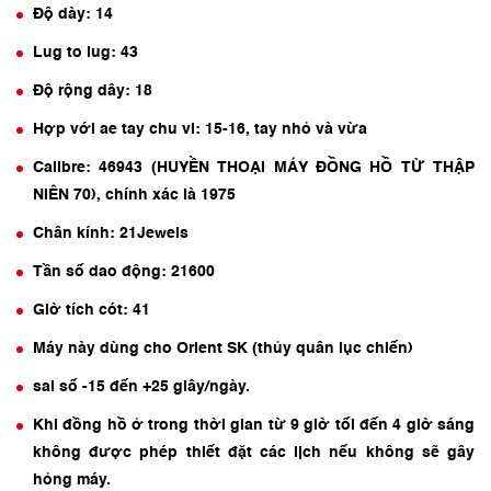
Độ dày: 14
Lug to lug: 43
Độ rộng dây: 18
Hợp với ae tay chu vi: 15-16, tay nhỏ và vừa
Calibre: 46943 (HUYỀN THOẠI MÁY ĐỒNG HỒ TỪ THẬP
NIÊN 70), chính xác là 1975
Chân kính: 21Jewels
Tần số dao động: 21600
Giờ tích cót: 41
Máy này dùng cho Orient SK (thủy quân lục chiến)
sai số -15 đến +25 giây/ngày.
Khi đồng hồ ở trong thời gian từ 9 giờ tối đến 4 giờ sáng
không được phép thiết đặt các lịch nếu không sẽ gây
hỏng máy.