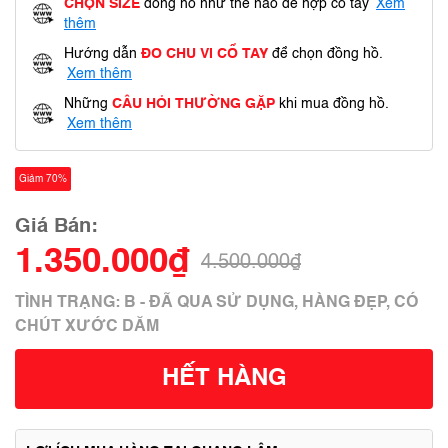
CHỌN SIZE
đồng hồ như thế nào để hợp cổ tay
Xem
thêm
Hướng dẫn
ĐO CHU VI CỔ TAY
để chọn đồng hồ.
Xem thêm
Những
CÂU HỎI THƯỜNG GẶP
khi mua đồng hồ.
Xem thêm
Giảm 70%
Giá Bán:
1.350.000₫
4.500.000₫
TÌNH TRẠNG: B - ĐÃ QUA SỬ DỤNG, HÀNG ĐẸP, CÓ
CHÚT XƯỚC DĂM
HẾT HÀNG