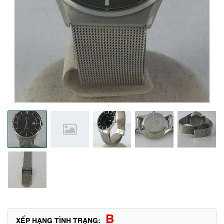
B
XẾP HẠNG TÌNH TRẠNG: