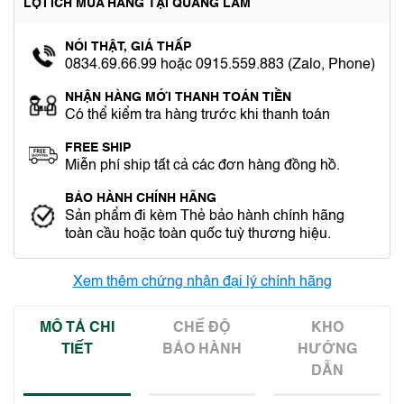
LỢI ÍCH MUA HÀNG TẠI QUANG LÂM
NÓI THẬT, GIÁ THẤP
0834.69.66.99 hoặc 0915.559.883 (Zalo, Phone)
NHẬN HÀNG MỚI THANH TOÁN TIỀN
Có thể kiểm tra hàng trước khi thanh toán
FREE SHIP
Miễn phí ship tất cả các đơn hàng đồng hồ.
BẢO HÀNH CHÍNH HÃNG
Sản phẩm đi kèm Thẻ bảo hành chính hãng
toàn cầu hoặc toàn quốc tuỳ thương hiệu.
Xem thêm chứng nhận đại lý chính hãng
MÔ TẢ CHI
CHẾ ĐỘ
KHO
TIẾT
BẢO HÀNH
HƯỚNG
DẪN