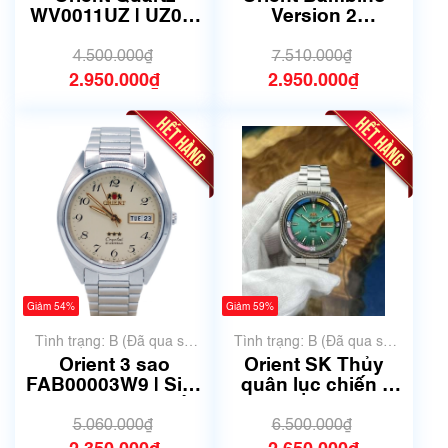
không có xước)
WV0011UZ | UZ00-
Version 2
C0-B | size 42mm |
FAC00004B0 | Size
Mã số 6422
40.5mm | mã số
4.500.000₫
7.510.000₫
6491
2.950.000₫
2.950.000₫
Giảm 54%
Giảm 59%
Tình trạng: B (Đã qua sử
Tình trạng: B (Đã qua sử
dụng, hàng đẹp, có chút
dụng, hàng đẹp, có chút
Orient 3 sao
Orient SK Thủy
xước dăm)
xước dăm)
FAB00003W9 | Size
quân lục chiến |
36.5mm | Mã số
469671-7E | Size
6360
44mm | Mã số 6174
5.060.000₫
6.500.000₫