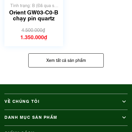
Tình trạng: B (Đã qua sử
dụng, hàng đẹp, có chút
Orient GW03-C0-B
xước dăm)
chạy pin quartz
4.500.000₫
1.350.000₫
Xem tất cả sản phẩm
VỀ CHÚNG TÔI
DANH MỤC SẢN PHẨM