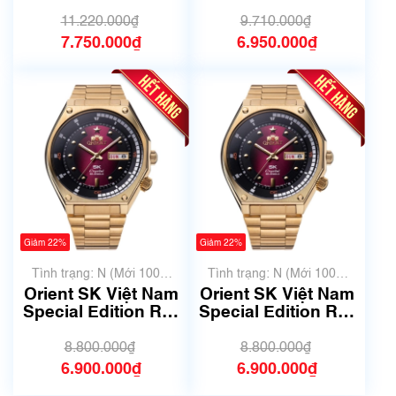
AA0812L19B | Size
F692-UAN0| Size
42mm| Mã số 6301
44mm | Mã số 6199
11.220.000₫
9.710.000₫
7.750.000₫
6.950.000₫
Giảm 22%
Giảm 22%
Tình trạng: N (Mới 100%
Tình trạng: N (Mới 100%
chưa qua sử dụng)
chưa qua sử dụng)
Orient SK Việt Nam
Orient SK Việt Nam
Special Edition RA-
Special Edition RA-
AA0B04R19B | Size
AA0B04R19B | Size
42mm | Mã số 5282
42mm | Mã số 5274
8.800.000₫
8.800.000₫
6.900.000₫
6.900.000₫