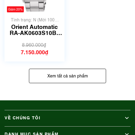
Giảm 20%
Tình trạng: N (Mới 100%
chưa qua sử dụng)
Orient Automatic
RA-AK0603S10B |
Size 43mm
8.960.000₫
7.150.000₫
Xem tất cả sản phẩm
VỀ CHÚNG TÔI
DANH MỤC SẢN PHẨM