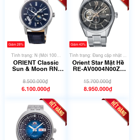
Giảm 28%
Giảm 43%
Tình trạng: N (Mới 100%
Tình trạng: Đang cập nhật ...
chưa qua sử dụng)
ORIENT Classic
Orient Star Mặt Hề
Sun & Moon RN-
RE-AV0004N00Z |
AK0004L
F6F4-UAB0 | Size
/Automatic-42,5mm
41mm | Mã số 6406
8.500.000₫
15.700.000₫
- Mã 6384
6.100.000₫
8.950.000₫