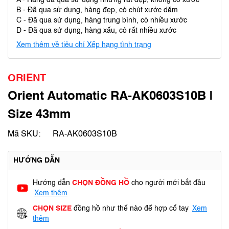
A - Hàng đã qua sử dụng nhưng rất đẹp, không có xước
B - Đã qua sử dụng, hàng đẹp, có chút xước dăm
C - Đã qua sử dụng, hàng trung bình, có nhiều xước
D - Đã qua sử dụng, hàng xấu, có rất nhiều xước
Xem thêm về tiêu chí Xếp hạng tình trạng
ORIENT
Orient Automatic RA-AK0603S10B |
Size 43mm
Mã SKU:
RA-AK0603S10B
HƯỚNG DẪN
Hướng dẫn
CHỌN ĐỒNG HỒ
cho người mới bắt đầu
Xem thêm
CHỌN SIZE
đồng hồ như thế nào để hợp cổ tay
Xem
thêm