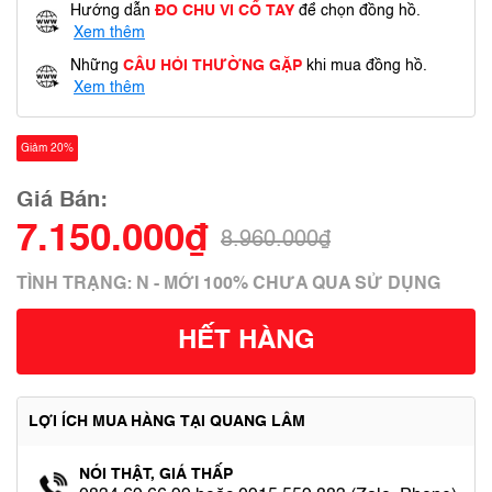
Hướng dẫn
ĐO CHU VI CỔ TAY
để chọn đồng hồ.
Xem thêm
Những
CÂU HỎI THƯỜNG GẶP
khi mua đồng hồ.
Xem thêm
Giảm 20%
Giá Bán:
7.150.000₫
8.960.000₫
TÌNH TRẠNG: N - MỚI 100% CHƯA QUA SỬ DỤNG
HẾT HÀNG
LỢI ÍCH MUA HÀNG TẠI QUANG LÂM
NÓI THẬT, GIÁ THẤP