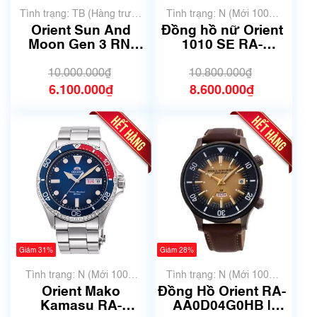
Tình trạng: TB (Hàng trưng
Tình trạng: N (Mới 100%
bày, thanh lý)
chưa qua sử dụng)
Orient Sun And
Đồng hồ nữ Orient
Moon Gen 3 RN-
1010 SE RA-
AK0005S | AK00-
AG0726S00B | Size
C0-B | size 42.5mm
36mm | Mã số 6206
10.000.000₫
10.800.000₫
| Mã số 6314
6.100.000₫
8.600.000₫
Giảm 31%
Giảm 28%
Tình trạng: N (Mới 100%
Tình trạng: N (Mới 100%
chưa qua sử dụng)
chưa qua sử dụng)
Orient Mako
Đồng Hồ Orient RA-
Kamasu RA-
AA0D04G0HB |