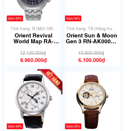
Giảm 26%
Giảm 39%
Tình trạng: N (Mới 100%
Tình trạng: TB (Hàng trưng
chưa qua sử dụng)
bày, thanh lý)
Orient Revival
Orient Sun & Moon
World Map RA-
Gen 3 RN-AK0004L
AA0E03L19B | Size
| AK00-C0-B | size
43.5mm| Mã số
42.5mm | Mã số
12.120.000₫
10.000.000₫
6368
6325
8.960.000₫
6.100.000₫
Giảm 39%
Giảm 20%