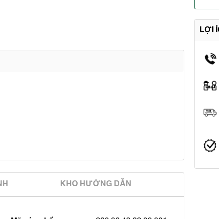
LỢI 
̀NH
KHO HƯỚNG DẪN