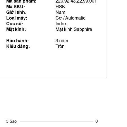
Mã sản phẩm:
220.92.43.22.99.001
Mã SKU:
HSK
Giới tính:
Nam
Loại máy:
Cơ / Automatic
Cọc số:
Index
Mặt kính:
Mặt kính Sapphire
Bảo hành:
3 năm
Kiểu dáng:
Tròn
5 Sao
0