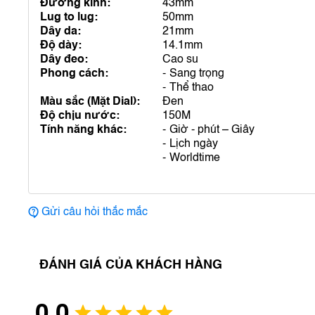
Đường kính:
43mm
Lug to lug:
50mm
Dây da:
21mm
Độ dày:
14.1mm
Dây đeo:
Cao su
Phong cách:
Sang trọng
Thể thao
Màu sắc (Mặt Dial):
Đen
Độ chịu nước:
150M
Tính năng khác:
Giờ - phút – Giây
Lịch ngày
Worldtime
Gửi câu hỏi thắc mắc
ĐÁNH GIÁ CỦA KHÁCH HÀNG
0.0