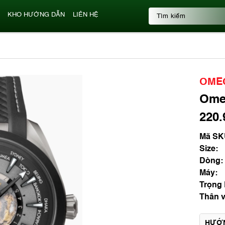
KHO HƯỚNG DẪN
LIÊN HỆ
OME
Ome
220.
Mã SK
Size:
Dòng:
Máy:
Trọng
Thân v
HƯỚ