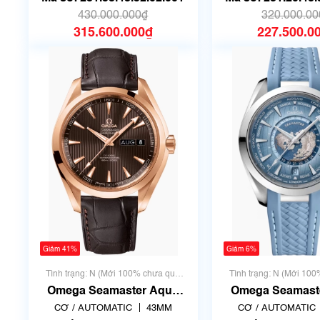
mới
mới
430.000.000₫
320.000.00
315.600.000₫
227.500.0
Giảm 41%
Giảm 6%
Tình trạng: N (Mới 100% chưa qua
Tình trạng: N (Mới 10
sử dụng)
sử dụng)
Omega Seamaster Aqua
Omega Seamaster Aqua
Terra 150M 43mm
Terra 220.12.4
CƠ / AUTOMATIC
43MM
CƠ / AUTOMATIC
231.53.43.22.06.003 | New