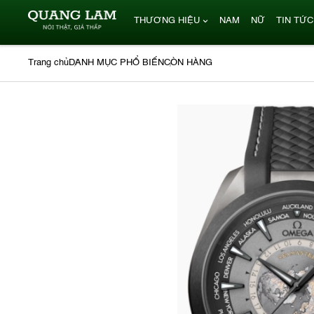
THƯƠNG HIỆU
NAM
NỮ
TIN TỨC
Trang chủ
DANH MỤC PHỔ BIẾN
CÒN HÀNG