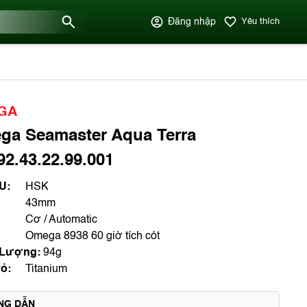
Đăng nhập
Yêu thích
GA
ga Seamaster Aqua Terra
92.43.22.99.001
U:
HSK
43mm
Cơ / Automatic
Omega 8938 60 giờ tích cót
 Lượng:
94g
ỏ:
Titanium
NG DẪN