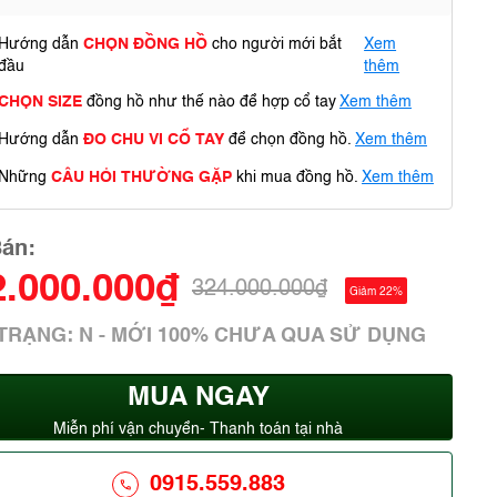
Hướng dẫn
CHỌN ĐỒNG HỒ
cho người mới bắt
Xem
đầu
thêm
CHỌN SIZE
đồng hồ như thế nào để hợp cổ tay
Xem thêm
Hướng dẫn
ĐO CHU VI CỔ TAY
để chọn đồng hồ.
Xem thêm
Những
CÂU HỎI THƯỜNG GẶP
khi mua đồng hồ.
Xem thêm
Bán:
2.000.000₫
324.000.000₫
Giảm 22%
 TRẠNG: N - MỚI 100% CHƯA QUA SỬ DỤNG
MUA NGAY
Miễn phí vận chuyển- Thanh toán tại nhà
0915.559.883