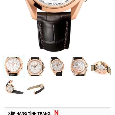
N
XẾP HẠNG TÌNH TRẠNG: