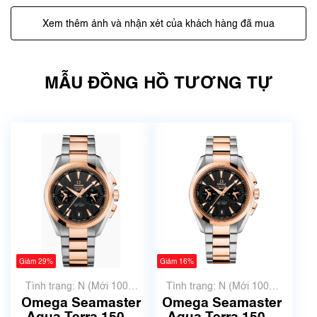
Xem thêm ảnh và nhận xét của khách hàng đã mua
MẪU ĐỒNG HỒ TƯƠNG TỰ
Giảm 29%
Giảm 16%
Tình trạng: N (Mới 100%
Tình trạng: N (Mới 100%
chưa qua sử dụng)
chưa qua sử dụng)
Omega Seamaster
Omega Seamaster