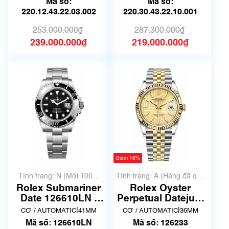
Mã số:
Mã số:
220.12.43.22.03.002
220.30.43.22.10.001
253.000.000₫
287.300.000₫
239.000.000₫
219.000.000₫
Giảm 16%
Tình trạng: N (Mới 100%
Tình trạng: A (Hàng đã qua
chưa qua sử dụng)
sử dụng nhưng rất đẹp,
Rolex Submariner
Rolex Oyster
không có xước)
Date 126610LN |
Perpetual Datejust
New Fullbox
36, ref. 126233, mặt
|
|
CƠ / AUTOMATIC
41MM
CƠ / AUTOMATIC
36MM
số vàng họa tiết lá
Mã số: 126610LN
Mã số: 126233