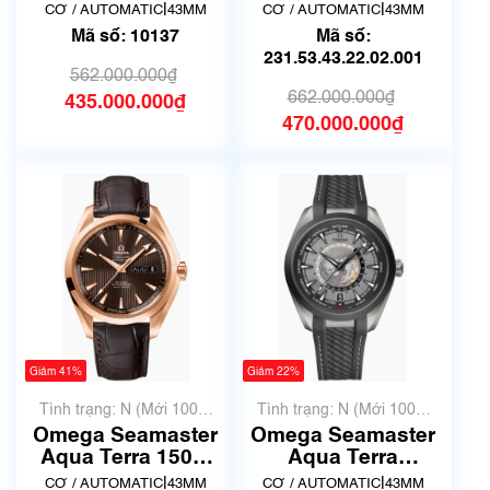
43mm
231.53.43.22.02.001
|
|
CƠ / AUTOMATIC
43MM
CƠ / AUTOMATIC
43MM
231.53.43.22.06.003
Hàng trưng bày giá
Mã số: 10137
Mã số:
| Mã số 10137
tốt
231.53.43.22.02.001
562.000.000₫
662.000.000₫
435.000.000₫
470.000.000₫
Giảm 41%
Giảm 22%
Tình trạng: N (Mới 100%
Tình trạng: N (Mới 100%
chưa qua sử dụng)
chưa qua sử dụng)
Omega Seamaster
Omega Seamaster
Aqua Terra 150M
Aqua Terra
43mm
220.92.43.22.99.001
|
|
CƠ / AUTOMATIC
43MM
CƠ / AUTOMATIC
43MM