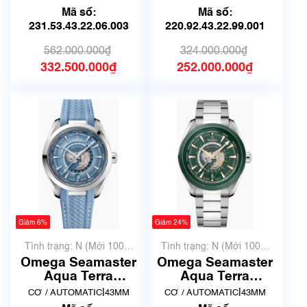
231.53.43.22.06.003
Mã số:
Mã số:
| New Fullbox
231.53.43.22.06.003
220.92.43.22.99.001
562.000.000₫
324.000.000₫
332.500.000₫
252.000.000₫
Giảm 6%
Giảm 24%
Tình trạng: N (Mới 100%
Tình trạng: N (Mới 100%
chưa qua sử dụng)
chưa qua sử dụng)
Omega Seamaster
Omega Seamaster
Aqua Terra
Aqua Terra
220.12.43.22.03.002
220.30.43.22.10.001
|
|
CƠ / AUTOMATIC
43MM
CƠ / AUTOMATIC
43MM