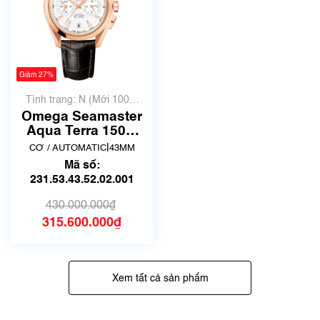
Giảm 27%
Tình trạng: N (Mới 100%
chưa qua sử dụng)
Omega Seamaster
Aqua Terra 150M
43mm
|
CƠ / AUTOMATIC
43MM
231.53.43.52.02.001
Mã số:
| Hàng mới
231.53.43.52.02.001
430.000.000₫
315.600.000₫
Xem tất cả sản phẩm