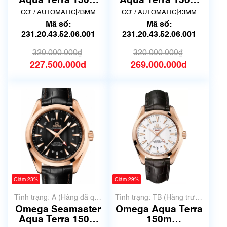
Aqua Terra 150M
Aqua Terra 150M
43mm
43mm
|
|
CƠ / AUTOMATIC
43MM
CƠ / AUTOMATIC
43MM
231.20.43.52.06.001
231.20.43.52.06.001
Mã số:
Mã số:
| Hàng mới
| New Fullbox
231.20.43.52.06.001
231.20.43.52.06.001
320.000.000₫
320.000.000₫
227.500.000₫
269.000.000₫
Giảm 23%
Giảm 29%
Tình trạng: A (Hàng đã qua
Tình trạng: TB (Hàng trưng
sử dụng nhưng rất đẹp,
bày, thanh lý)
Omega Seamaster
Omega Aqua Terra
không có xước)
Aqua Terra 150M
150m