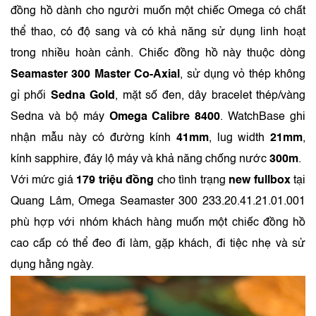
đồng hồ dành cho người muốn một chiếc Omega có chất
thể thao, có độ sang và có khả năng sử dụng linh hoạt
trong nhiều hoàn cảnh. Chiếc đồng hồ này thuộc dòng
Seamaster 300 Master Co-Axial
, sử dụng vỏ thép không
gỉ phối
Sedna Gold
, mặt số đen, dây bracelet thép/vàng
Sedna và bộ máy
Omega Calibre 8400
. WatchBase ghi
nhận mẫu này có đường kính
41mm
, lug width
21mm
,
kính sapphire, đáy lộ máy và khả năng chống nước
300m
.
Với mức giá
179 triệu đồng
cho tình trạng
new fullbox
tại
Quang Lâm, Omega Seamaster 300 233.20.41.21.01.001
phù hợp với nhóm khách hàng muốn một chiếc đồng hồ
cao cấp có thể đeo đi làm, gặp khách, đi tiệc nhẹ và sử
dụng hằng ngày.