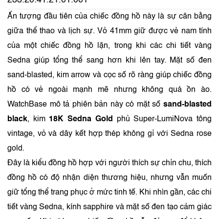
233.20.41.21.01.001
Ấn tượng đầu tiên của chiếc đồng hồ này là sự cân bằng
giữa thể thao và lịch sự. Vỏ 41mm giữ được vẻ nam tính
của một chiếc đồng hồ lặn, trong khi các chi tiết vàng
Sedna giúp tổng thể sang hơn khi lên tay. Mặt số đen
sand-blasted, kim arrow và cọc số rõ ràng giúp chiếc đồng
hồ có vẻ ngoài mạnh mẽ nhưng không quá ồn ào.
WatchBase mô tả phiên bản này có mặt số
sand-blasted
black
, kim
18K Sedna Gold
phủ Super-LumiNova tông
vintage, vỏ và dây kết hợp thép không gỉ với Sedna rose
gold.
Đây là kiểu đồng hồ hợp với người thích sự chỉn chu, thích
đồng hồ có độ nhận diện thương hiệu, nhưng vẫn muốn
giữ tổng thể trang phục ở mức tinh tế. Khi nhìn gần, các chi
tiết vàng Sedna, kính sapphire và mặt số đen tạo cảm giác