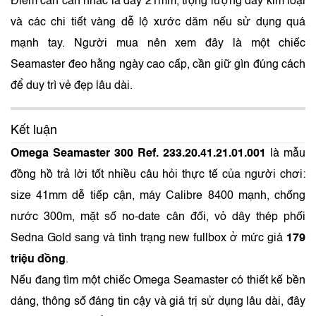
Điểm cần cân nhắc là dây 21mm, trọng lượng dây kim loại
và các chi tiết vàng dễ lộ xước dăm nếu sử dụng quá
mạnh tay. Người mua nên xem đây là một chiếc
Seamaster đeo hằng ngày cao cấp, cần giữ gìn đúng cách
để duy trì vẻ đẹp lâu dài.
Kết luận
Omega Seamaster 300 Ref. 233.20.41.21.01.001
là mẫu
đồng hồ trả lời tốt nhiều câu hỏi thực tế của người chơi:
size 41mm dễ tiếp cận, máy Calibre 8400 mạnh, chống
nước 300m, mặt số no-date cân đối, vỏ dây thép phối
Sedna Gold sang và tình trạng new fullbox ở mức giá
179
triệu đồng
.
Nếu đang tìm một chiếc Omega Seamaster có thiết kế bền
dáng, thông số đáng tin cậy và giá trị sử dụng lâu dài, đây