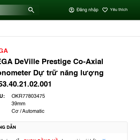
Đăng nhập
Yêu thích
GA
A DeVille Prestige Co-Axial
onometer Dự trữ năng lượng
53.40.21.02.001
U:
OKR77803475
39mm
Cơ / Automatic
NG DẪN