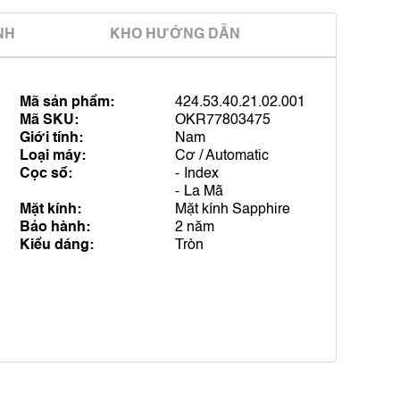
̀NH
KHO HƯỚNG DẪN
Mã sản phẩm:
424.53.40.21.02.001
Mã SKU:
OKR77803475
Giới tính:
Nam
Loại máy:
Cơ / Automatic
Cọc số:
Index
La Mã
Mặt kính:
Mặt kính Sapphire
Bảo hành:
2 năm
Kiểu dáng:
Tròn