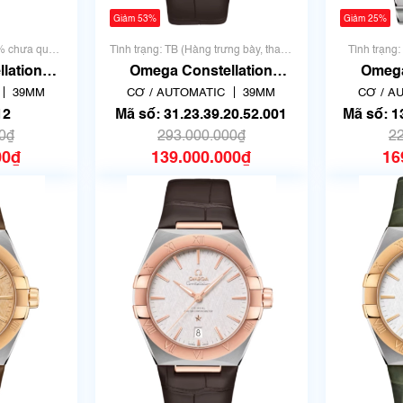
Giảm 53%
Giảm 25%
0% chưa qua
Tình trạng: TB (Hàng trưng bày, thanh
Tình trạng
lý)
lation
Omega Constellation
Omega
01 | Mã số
131.23.39.20.52.001 | Giá
131.20.3
39MM
CƠ / AUTOMATIC
39MM
CƠ / A
tốt
12
Mã số: 31.23.39.20.52.001
Mã số: 
0₫
293.000.000₫
2
00₫
139.000.000₫
16