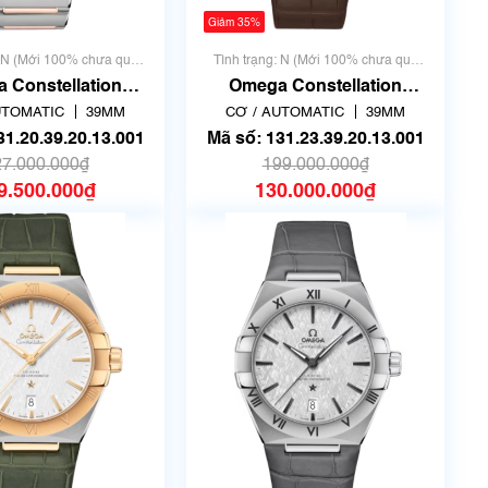
Giảm 35%
: N (Mới 100% chưa qua
Tình trạng: N (Mới 100% chưa qua
sử dụng)
sử dụng)
 Constellation
Omega Constellation
9.20.13.001 | New
131.23.39.20.13.001 | New
UTOMATIC
39MM
CƠ / AUTOMATIC
39MM
Full box
Full box
131.20.39.20.13.001
Mã số: 131.23.39.20.13.001
27.000.000₫
199.000.000₫
9.500.000₫
130.000.000₫