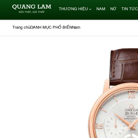
THƯƠNG HIỆU
NAM
NỮ
TIN TỨC
Trang chủ
DANH MỤC PHỔ BIẾN
Nam