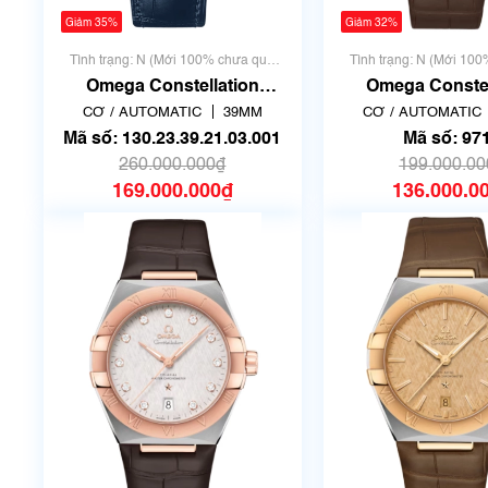
Giảm 35%
Giảm 32%
Tình trạng: N (Mới 100% chưa qua
Tình trạng: N (Mới 10
sử dụng)
sử dụng)
Omega Constellatio n
Omega Constel
Globemaste r 39 mm ref.
131.23.39.20.13.0
CƠ / AUTOMATIC
39MM
CƠ / AUTOMATIC
130.23.39.21.03.001 | New
9712
Mã số: 130.23.39.21.03.001
Mã số: 97
Fullbox
260.000.000₫
199.000.00
169.000.000₫
136.000.0