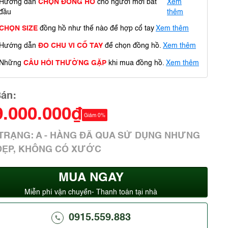
Hướng dẫn
CHỌN ĐỒNG HỒ
cho người mới bắt
Xem
đầu
thêm
CHỌN SIZE
đồng hồ như thế nào để hợp cổ tay
Xem thêm
Hướng dẫn
ĐO CHU VI CỔ TAY
để chọn đồng hồ.
Xem thêm
Những
CÂU HỎI THƯỜNG GẶP
khi mua đồng hồ.
Xem thêm
Bán:
9.000.000₫
Giảm 0%
H TRẠNG: A - HÀNG ĐÃ QUA SỬ DỤNG NHƯNG
ĐẸP, KHÔNG CÓ XƯỚC
MUA NGAY
Miễn phí vận chuyển- Thanh toán tại nhà
0915.559.883