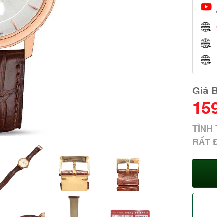
Giá 
15
TÌN
RẤT 