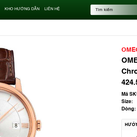
KHO HƯỚNG DẪN
LIÊN HỆ
OME
OMEG
Chr
424.
Mã SK
Size:
Dòng:
HƯỚ