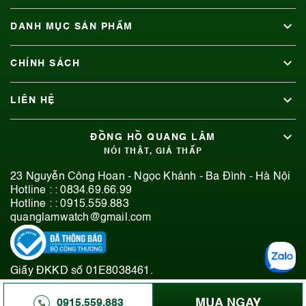
DANH MỤC SẢN PHẨM
CHÍNH SÁCH
LIÊN HỆ
ĐỒNG HỒ QUANG LÂM
NÓI THẬT, GIÁ THẤP
23 Nguyễn Công Hoan - Ngọc Khánh - Ba Đình - Hà Nội
Hotline : :
0834.69.66.99
Hotline : :
0915.559.883
quanglamwatch@gmail.com
Giấy ĐKKD số 01E8038461.
© 2019-2026 Bản quyền thuộc Đồng Hồ Quang Lâm.
MUA NGAY
0915.559.883