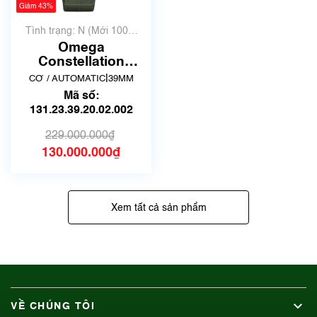
Giảm 43%
Tình trạng: N (Mới 100%
chưa qua sử dụng)
Omega
Constellation
131.23.39.20.02.002
|
CƠ / AUTOMATIC
39MM
| New Full box
Mã số:
131.23.39.20.02.002
229.000.000₫
130.000.000₫
Xem tất cả sản phẩm
VỀ CHÚNG TÔI