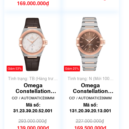
169.000.000₫
Giảm 53%
Giảm 25%
Tình trạng: TB (Hàng trưng
Tình trạng: N (Mới 100%
bày, thanh lý)
chưa qua sử dụng)
Omega
Omega
Constellation
Constellation
131.23.39.20.52.001
131.20.39.20.13.001
|
|
CƠ / AUTOMATIC
39MM
CƠ / AUTOMATIC
39MM
| Giá tốt
| New Full box
Mã số:
Mã số:
31.23.39.20.52.001
131.20.39.20.13.001
293.000.000₫
227.000.000₫
139.000.000₫
169.500.000₫