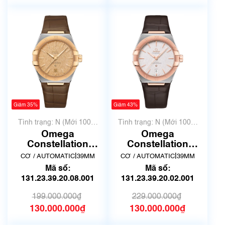
Giảm 35%
Giảm 43%
Tình trạng: N (Mới 100%
Tình trạng: N (Mới 100%
chưa qua sử dụng)
chưa qua sử dụng)
Omega
Omega
Constellation
Constellation
131.23.39.20.08.001
131.23.39.20.02.001
|
|
CƠ / AUTOMATIC
39MM
CƠ / AUTOMATIC
39MM
| New Full box
| New Full box
Mã số:
Mã số:
131.23.39.20.08.001
131.23.39.20.02.001
199.000.000₫
229.000.000₫
130.000.000₫
130.000.000₫