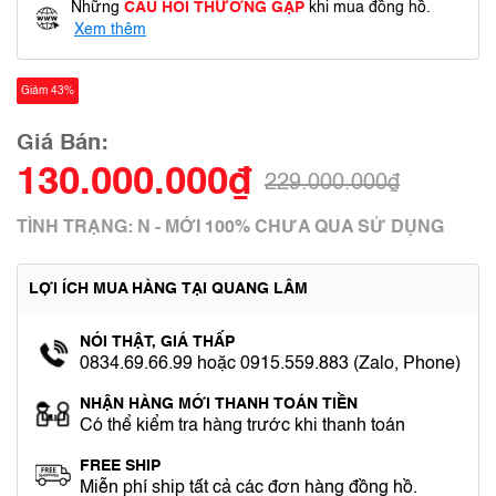
Những
CÂU HỎI THƯỜNG GẶP
khi mua đồng hồ.
Xem thêm
Giảm 43%
Giá Bán:
130.000.000₫
229.000.000₫
TÌNH TRẠNG: N - MỚI 100% CHƯA QUA SỬ DỤNG
LỢI ÍCH MUA HÀNG TẠI QUANG LÂM
NÓI THẬT, GIÁ THẤP
0834.69.66.99 hoặc 0915.559.883 (Zalo, Phone)
NHẬN HÀNG MỚI THANH TOÁN TIỀN
Có thể kiểm tra hàng trước khi thanh toán
FREE SHIP
Miễn phí ship tất cả các đơn hàng đồng hồ.