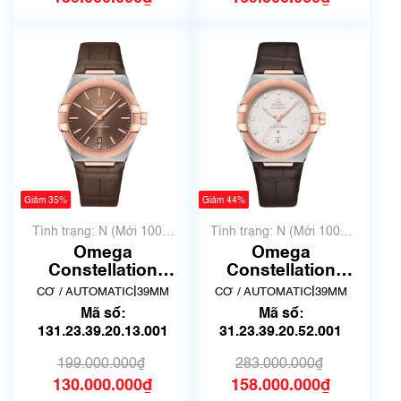
Giảm 35%
Giảm 44%
Tình trạng: N (Mới 100%
Tình trạng: N (Mới 100%
chưa qua sử dụng)
chưa qua sử dụng)
Omega
Omega
Constellation
Constellation
131.23.39.20.13.001
131.23.39.20.52.001
|
|
CƠ / AUTOMATIC
39MM
CƠ / AUTOMATIC
39MM
| New Full box
| New Full box
Mã số:
Mã số:
131.23.39.20.13.001
31.23.39.20.52.001
199.000.000₫
283.000.000₫
130.000.000₫
158.000.000₫