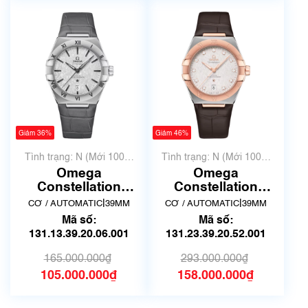
Giảm 36%
Giảm 46%
Tình trạng: N (Mới 100%
Tình trạng: N (Mới 100%
chưa qua sử dụng)
chưa qua sử dụng)
Omega
Omega
Constellation
Constellation
131.13.39.20.06.001
131.23.39.20.52.001
|
|
CƠ / AUTOMATIC
39MM
CƠ / AUTOMATIC
39MM
| New Full box
| New - 2025
Mã số:
Mã số:
131.13.39.20.06.001
131.23.39.20.52.001
165.000.000₫
293.000.000₫
105.000.000₫
158.000.000₫