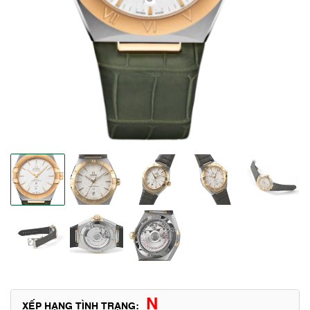
N
XẾP HẠNG TÌNH TRẠNG: