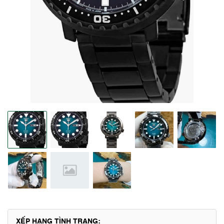
XẾP HẠNG TÌNH TRẠNG: