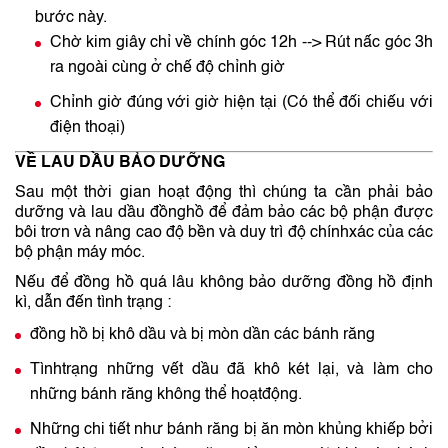
bước này.
Chờ kim giây chỉ về chính góc 12h --> Rút nấc góc 3h
ra ngoài cùng ở chế độ chỉnh giờ
Chỉnh giờ đúng với giờ hiện tại (Có thể đối chiếu với
điện thoại)
VỀ LAU DẦU BẢO DƯỠNG
Sau một thời gian hoạt động thì chúng ta cần phải bảo
dưỡng và lau dầu đồnghồ để đảm bảo các bộ phận được
bôi trơn và nâng cao độ bền và duy trì độ chínhxác của các
bộ phận máy móc.
Nếu để đồng hồ quá lâu không bảo dưỡng đồng hồ định
kì, dẫn đến tình trạng :
đồng hồ bị khô dầu và bị mòn dần các bánh răng
Tìnhtrạng những vết dầu đã khô két lại, và làm cho
những bánh răng không thể hoạtđộng.
Những chi tiết như bánh răng bị ăn mòn khủng khiếp bởi