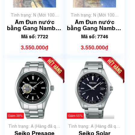
Tình trạng: N (Mới 100%
Tình trạng: N (Mới 100%
chưa qua sử dụng)
chưa qua sử dụng)
Ấm Đun nước
Ấm Đun nước
bằng Gang Nambu |
bằng Gang Nambu |
Dung tích 1.2L | Mã
Dung tích 1.6L | Mã
Mã số: 7722
Mã số: 7746
số 7722
số 7746
3.550.000₫
3.550.000₫
Giảm 38%
Giảm 55%
Tình trạng: A (Hàng đã qua
Tình trạng: A (Hàng đã qua
sử dụng nhưng rất đẹp,
sử dụng nhưng rất đẹp,
Seiko Presage
Seiko Solar