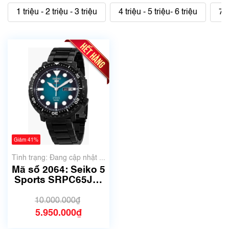
1 triệu - 2 triệu - 3 triệu
4 triệu - 5 triệu- 6 triệu
7 t
Giảm 41%
Tình trạng: Đang cập nhật ...
Mã số 2064: Seiko 5
Sports SRPC65J1 |
Máy 4R36A
10.000.000₫
5.950.000₫