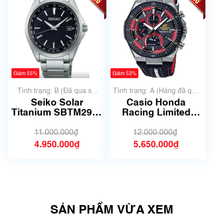
Giảm 55%
Giảm 53%
Tình trạng: B (Đã qua sử
Tình trạng: A (Hàng đã qua
dụng, hàng đẹp, có chút
sử dụng nhưng rất đẹp,
Seiko Solar
Casio Honda
xước dăm)
không có xước)
Titanium SBTM291 |
Racing Limited
Size 39.5mm | Mã
EDIFICE EFS-
số 6279
560HR-1AJF | Size
11.000.000₫
12.000.000₫
42mm | 5741B
4.950.000₫
5.650.000₫
SẢN PHẨM VỪA XEM