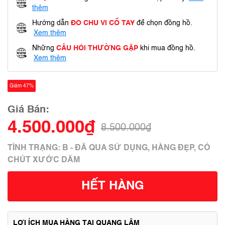
thêm
Hướng dẫn
ĐO CHU VI CỔ TAY
để chọn đồng hồ.
Xem thêm
Những
CÂU HỎI THƯỜNG GẶP
khi mua đồng hồ.
Xem thêm
Giảm 47%
Giá Bán:
4.500.000₫
8.500.000₫
TÌNH TRẠNG: B - ĐÃ QUA SỬ DỤNG, HÀNG ĐẸP, CÓ
CHÚT XƯỚC DĂM
HẾT HÀNG
LỢI ÍCH MUA HÀNG TẠI QUANG LÂM