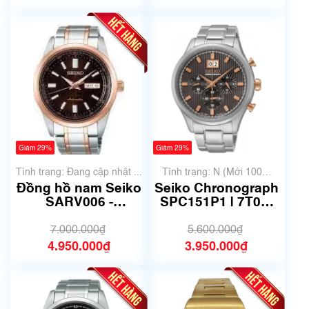
Giảm 29%
Giảm 29%
Tình trạng: Đang cập nhật ...
Tình trạng: N (Mới 100%
chưa qua sử dụng)
Đồng hồ nam Seiko
Seiko Chronograph
SARV006 -
SPC151P1 | 7T04-
Automatic -Size
0AE0 | Size 43mm |
41.5 mm- Mã số
Mã số 6665
7.000.000₫
5.600.000₫
6681
4.950.000₫
3.950.000₫