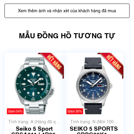
Xem thêm ảnh và nhận xét của khách hàng đã mua
MẪU ĐỒNG HỒ TƯƠNG TỰ
Giảm 54%
Giảm 30%
Tình trạng: A (Hàng đã qua
Tình trạng: N (Mới 100%
sử dụng nhưng rất đẹp,
chưa qua sử dụng)
Seiko 5 Sport
SEIKO 5 SPORTS