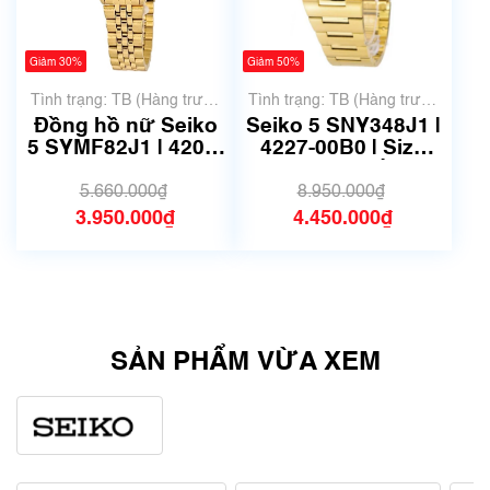
Giảm 30%
Giảm 50%
Tình trạng: TB (Hàng trưng
Tình trạng: TB (Hàng trưng
bày, thanh lý)
bày, thanh lý)
Đồng hồ nữ Seiko
Seiko 5 SNY348J1 |
5 SYMF82J1 | 4207-
4227-00B0 | Size
01V0 | size 25mm |
36mm | Mã số 6752
Mã số 6141
5.660.000₫
8.950.000₫
3.950.000₫
4.450.000₫
SẢN PHẨM VỪA XEM