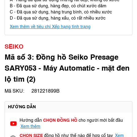
A - Hàng đã qua sử dụng nhưng rất đẹp, không có xước
B - Đã qua sử dụng, hàng đẹp, có chút xước dăm
C - Đã qua sử dụng, hàng trung bình, có nhiều xước
D - Đã qua sử dụng, hàng xấu, có rất nhiều xước
Xem thêm về tiêu chí Xếp hạng tình trạng
SEIKO
Mã số 3: Đồng hồ Seiko Presage
SARY053 - Máy Automatic - mặt đen
lộ tim (2)
Mã SKU:
281221899B
HƯỚNG DẪN
Hướng dẫn
CHỌN ĐỒNG HỒ
cho người mới bắt đầu
Xem thêm
CHỌN SIZE
đồng hồ như thế nào để hợp cổ tay
Xem