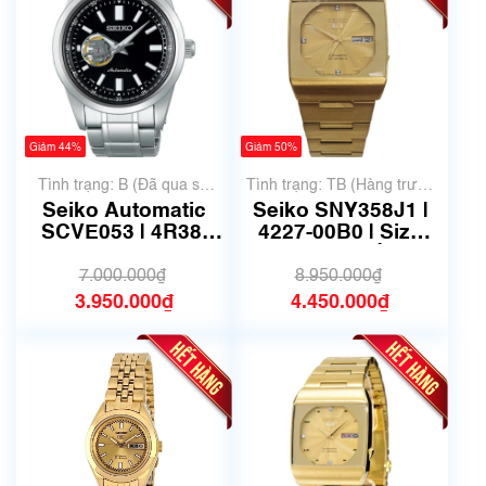
Giảm 44%
Giảm 50%
Tình trạng: B (Đã qua sử
Tình trạng: TB (Hàng trưng
dụng, hàng đẹp, có chút
bày, thanh lý)
Seiko Automatic
Seiko SNY358J1 |
xước dăm)
SCVE053 | 4R38-
4227-00B0 | Size
02A0 | Size 42mm |
36mm | Mã số 6753
Mã số 6745
7.000.000₫
8.950.000₫
3.950.000₫
4.450.000₫