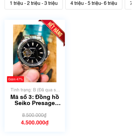
1 triệu - 2 triệu - 3 triệu
4 triệu - 5 triệu- 6 triệu
7 t
Giảm 47%
Tình trạng: B (Đã qua sử
dụng, hàng đẹp, có chút
Mã số 3: Đồng hồ
xước dăm)
Seiko Presage
SARY053 - Máy
Automatic - mặt
8.500.000₫
đen lộ tim (2)
4.500.000₫