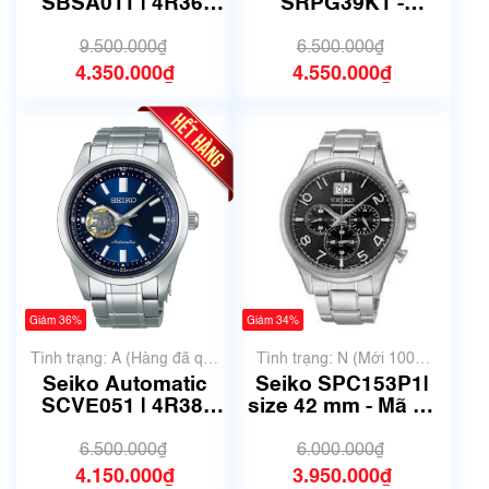
không có xước)
SBSA011 | 4R36-
SRPG39K1 -
07G0 | Size 42.5mm
38,5mm - Mã 6129
| Mã số 6733
9.500.000₫
6.500.000₫
4.350.000₫
4.550.000₫
Giảm 36%
Giảm 34%
Tình trạng: A (Hàng đã qua
Tình trạng: N (Mới 100%
sử dụng nhưng rất đẹp,
chưa qua sử dụng)
Seiko Automatic
Seiko SPC153P1|
không có xước)
SCVE051 | 4R38-
size 42 mm - Mã số
02A0 | Size 42mm |
6645
Mã số 6767
6.500.000₫
6.000.000₫
4.150.000₫
3.950.000₫