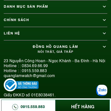
DANH MỤC SẢN PHẨM
CHÍNH SÁCH
LIÊN HỆ
ĐỒNG HỒ QUANG LÂM
NÓI THẬT, GIÁ THẤP
23 Nguyễn Công Hoan - Ngọc Khánh - Ba Đình - Hà Nội
Hotline : :
0834.69.66.99
Hotline : :
0915.559.883
quanglamwatch@gmail.com
Giấy ĐKKD số 01E8038461.
© 2019-2026 Bản quyền thuộc Đồng Hồ Quang Lâm.
HẾT HÀNG
0915.559.883