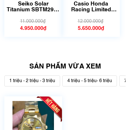
dụng, hàng đẹp, có chút
sử dụng nhưng rất đẹp,
Seiko Solar
Casio Honda
xước dăm)
không có xước)
Titanium SBTM291 |
Racing Limited
Size 39.5mm | Mã
EDIFICE EFS-
số 6279
560HR-1AJF | Size
11.000.000₫
12.000.000₫
42mm | 5741B
4.950.000₫
5.650.000₫
SẢN PHẨM VỪA XEM
1 triệu - 2 triệu - 3 triệu
4 triệu - 5 triệu- 6 triệu
7 t