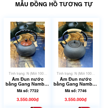
MẪU ĐỒNG HỒ TƯƠNG TỰ
Tình trạng: N (Mới 100%
Tình trạng: N (Mới 100%
chưa qua sử dụng)
chưa qua sử dụng)
Ấm Đun nước
Ấm Đun nước
bằng Gang Nambu |
bằng Gang Nambu |
Dung tích 1.2L | Mã
Dung tích 1.6L | Mã
Mã số: 7722
Mã số: 7746
số 7722
số 7746
3.550.000₫
3.550.000₫