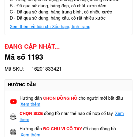
A - Hàng đã qua sử dụng nhưng rất đẹp, không có xước
B - Đã qua sử dụng, hàng đẹp, có chút xước dăm
C - Đã qua sử dụng, hàng trung bình, có nhiều xước
D - Đã qua sử dụng, hàng xấu, có rất nhiều xước
Xem thêm về tiêu chí Xếp hạng tình trạng
ĐANG CẬP NHẬT...
Mã số 1193
Mã SKU:
16201833421
HƯỚNG DẪN
Hướng dẫn
CHỌN ĐỒNG HỒ
cho người mới bắt đầu
Xem thêm
CHỌN SIZE
đồng hồ như thế nào để hợp cổ tay
Xem
thêm
Hướng dẫn
ĐO CHU VI CỔ TAY
để chọn đồng hồ.
Xem thêm