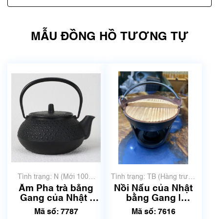
MẪU ĐỒNG HỒ TƯƠNG TỰ
Tình trạng: N (Mới 100%
Tình trạng: TB (Hàng trưng
chưa qua sử dụng)
bày, thanh lý)
Ấm Pha trà bằng
Nồi Nấu của Nhật
Gang của Nhật |
bằng Gang |
Dung tích 250ml -
Đường kính 15cm |
Mã số: 7787
Mã số: 7616
300 ml | Mã số 7787
Mã số 7616