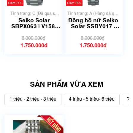
Giảm 71%
Giảm 78%
Tình trạng: C (Đã qua sử
Tình trạng: A (Hàng đã qua
dụng, hàng trung bình, có
sử dụng nhưng rất đẹp,
Seiko Solar
Đồng hồ nữ Seiko
nhiều xước)
không có xước)
SBPX063 | V158-
Solar SSDY017 |
0AM0 | Size 40mm |
1B21-0AL0 | Size
Mã số 6540
27.5mm | Mã số
6.000.000₫
8.000.000₫
6568
1.750.000₫
1.750.000₫
SẢN PHẨM VỪA XEM
1 triệu - 2 triệu - 3 triệu
4 triệu - 5 triệu- 6 triệu
7 t