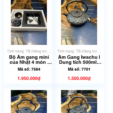
Tình trạng: TB (Hàng trưng
Tình trạng: TB (Hàng trưng
bày, thanh lý)
bày, thanh lý)
Bộ Ấm gang mini
Ấm Gang Iwachu |
của Nhật 4 món |
Dung tích 500ml -
Mã số 7584
600 ml | Mã số 7701
Mã số: 7584
Mã số: 7701
1.950.000₫
1.500.000₫