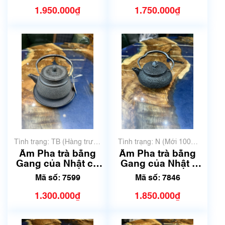
1.950.000₫
1.750.000₫
Tình trạng: TB (Hàng trưng
Tình trạng: N (Mới 100%
bày, thanh lý)
chưa qua sử dụng)
Ấm Pha trà bằng
Ấm Pha trà bằng
Gang của Nhật có
Gang của Nhật |
đế | Dung tích
Dung tích 250ml -
Mã số: 7599
Mã số: 7846
250ml - 300 ml | Mã
300 ml | Mã số 7846
số 7599
1.300.000₫
1.850.000₫