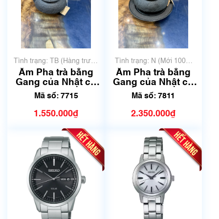
Tình trạng: TB (Hàng trưng
Tình trạng: N (Mới 100%
bày, thanh lý)
chưa qua sử dụng)
Ấm Pha trà bằng
Ấm Pha trà bằng
Gang của Nhật có
Gang của Nhật có
đế | Dung tích
đế | Dung tích
Mã số: 7715
Mã số: 7811
250ml - 300 ml | Mã
250ml - 300 ml | Mã
số 7715
số 7811
1.550.000₫
2.350.000₫