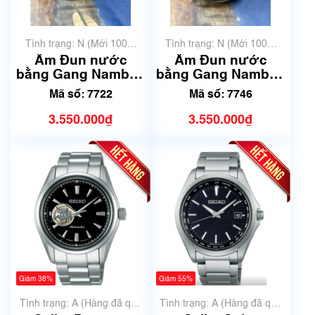
Tình trạng: N (Mới 100%
Tình trạng: N (Mới 100%
chưa qua sử dụng)
chưa qua sử dụng)
Ấm Đun nước
Ấm Đun nước
bằng Gang Nambu |
bằng Gang Nambu |
Dung tích 1.2L | Mã
Dung tích 1.6L | Mã
Mã số: 7722
Mã số: 7746
số 7722
số 7746
3.550.000₫
3.550.000₫
Giảm 38%
Giảm 55%
Tình trạng: A (Hàng đã qua
Tình trạng: A (Hàng đã qua