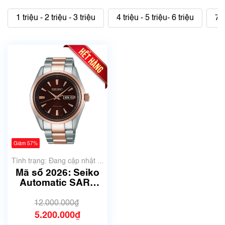
1 triệu - 2 triệu - 3 triệu
4 triệu - 5 triệu- 6 triệu
7 t
Giảm 57%
Tình trạng: Đang cập nhật ...
Mã số 2026: Seiko
Automatic SARY
056
12.000.000₫
5.200.000₫