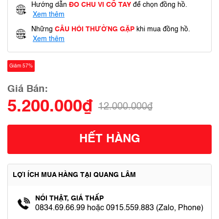
Hướng dẫn
ĐO CHU VI CỔ TAY
để chọn đồng hồ.
Xem thêm
Những
CÂU HỎI THƯỜNG GẶP
khi mua đồng hồ.
Xem thêm
Giảm 57%
Giá Bán:
5.200.000₫
12.000.000₫
HẾT HÀNG
LỢI ÍCH MUA HÀNG TẠI QUANG LÂM
NÓI THẬT, GIÁ THẤP
0834.69.66.99 hoặc 0915.559.883 (Zalo, Phone)