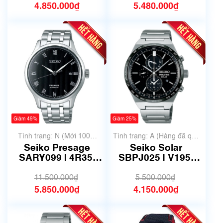
4.850.000₫
5.480.000₫
Giảm 49%
Giảm 25%
Tình trạng: N (Mới 100%
Tình trạng: A (Hàng đã qua
chưa qua sử dụng)
sử dụng nhưng rất đẹp,
Seiko Presage
Seiko Solar
không có xước)
SARY099 | 4R35-
SBPJ025 | V195-
02S0 | Size 41.5mm
0AE0 | Size 41mm |
| Mã số 6525
Mã số 6521
11.500.000₫
5.500.000₫
5.850.000₫
4.150.000₫