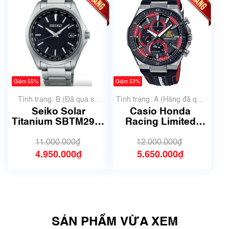
Giảm 55%
Giảm 53%
Tình trạng: B (Đã qua sử
Tình trạng: A (Hàng đã qua
dụng, hàng đẹp, có chút
sử dụng nhưng rất đẹp,
Seiko Solar
Casio Honda
xước dăm)
không có xước)
Titanium SBTM291 |
Racing Limited
Size 39.5mm | Mã
EDIFICE EFS-
số 6279
560HR-1AJF | Size
11.000.000₫
12.000.000₫
42mm | 5741B
4.950.000₫
5.650.000₫
SẢN PHẨM VỪA XEM